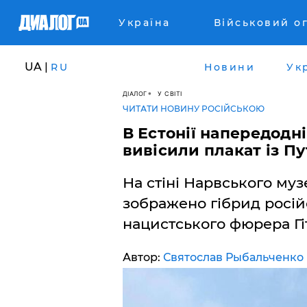
Україна
Військовий о
UA |
RU
Новини
Ук
ДІАЛОГ
У СВІТІ
ЧИТАТИ НОВИНУ РОСІЙСЬКОЮ
В Естонії напередодні
вивісили плакат із П
На стіні Нарвського муз
зображено гібрид росій
нацистського фюрера Гіт
Автор:
Святослав Рыбальченко