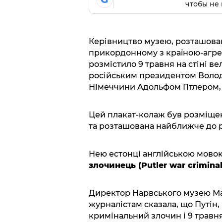
чтобы не 
Керівництво музею, розташован
прикордонному з країною-агре
розмістило 9 травня на стіні в
російським президентом Волод
Німеччини Адольфом Гітлером,
Цей плакат-колаж був розміщений
та розташована найближче до р
Нею естонці англійською мово
злочинець (Putler war criminal
Директор Нарвського музею М
журналістам сказала, що Путін, 
кримінальний злочин і 9 травн