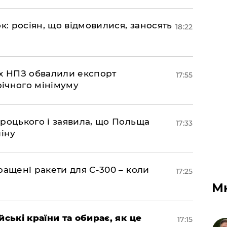
ок: росіян, що відмовилися, заносять
18:22
их НПЗ обвалили експорт
17:55
річного мінімуму
вроцького і заявила, що Польща
17:33
ліну
ращені ракети для С-300 – коли
17:25
М
йські країни та обирає, як це
17:15