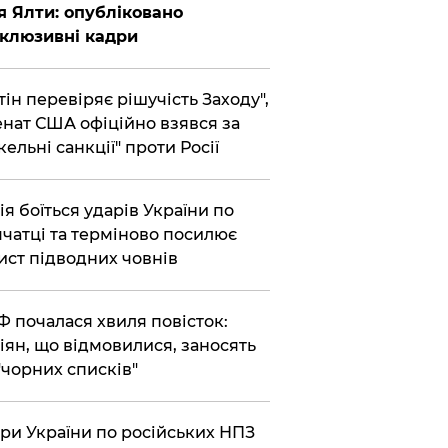
я Ялти: опубліковано
клюзивні кадри
утін перевіряє рішучість Заходу",
енат США офіційно взявся за
кельні санкції" проти Росії
сія боїться ударів України по
чатці та терміново посилює
ист підводних човнів
РФ почалася хвиля повісток:
іян, що відмовилися, заносять
"чорних списків"
ари України по російських НПЗ