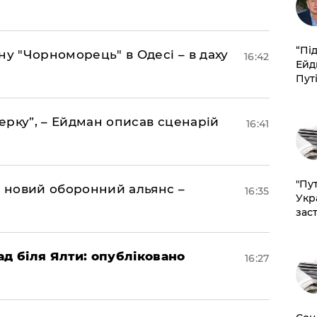
​“Пі
ну "Чорноморець" в Одесі – в даху
16:42
Ейд
Пут
акерку”, – Ейдман описав сценарій
16:41
"Пут
я новий оборонний альянс –
16:35
Укр
зас
ад біля Ялти: опубліковано
16:27