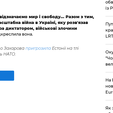
обв
із 
відзначаємо мир і свободу... Разом з тим,
сштабна війна в Україні, яку розв'язав
​Пу
ра диктатором, військові злочини
кра
дкреслила вона.
LR
що Захарова
пригрозила
Естонії на тлі
​Ок
ь НАТО.
"Чо
вел
На 
нов
Eu
Як 