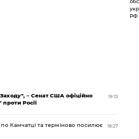
обс
укр
РФ
 Заходу", – Сенат США офіційно
19:13
" проти Росії
ни по Камчатці та терміново посилює
18:27