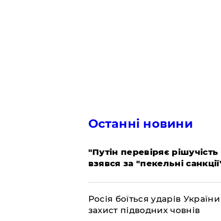
Останні новини
​"Путін перевіряє рішучість
взявся за "пекельні санкції
​Росія боїться ударів Украї
захист підводних човнів