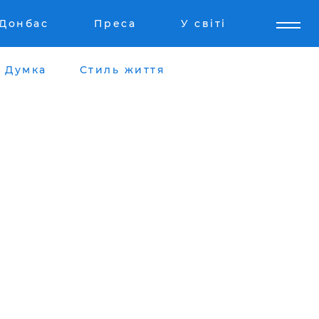
Донбас
Преса
У світі
Думка
Стиль життя