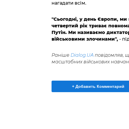
нагадати всім.
"Сьогодні, у день Європи, ми 
четвертий рік триває повнома
Путін. Ми називаємо диктато
військовими злочинами",
- пі
Раніше
Dialog.UA
повідомляв, 
масштабних військових навчан
+ Добавить Комментарий