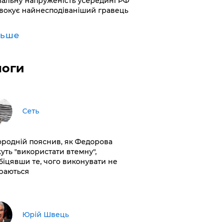
іальну напруженість усередині РФ
вокує найнесподіваніший гравець
льше
логи
Сеть
ородній пояснив, як Федорова
уть "використати втемну",
біцявши те, чого виконувати не
раються
Юрій Швець