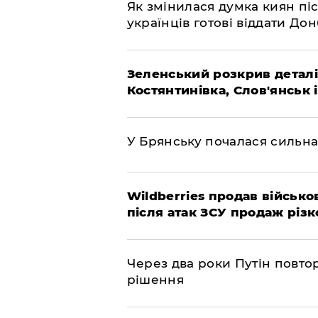
Як змінилася думка киян піс
українців готові віддати До
Зеленський розкрив деталі
Костянтинівка, Слов'янськ 
У Брянську почалася сильна
Wildberries продав військов
після атак ЗСУ продаж різк
Через два роки Путін повто
рішення