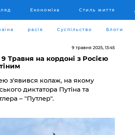
гляд
Економіка
Стиль життя
раїна
расія
Суспільство
Блоги
9 травня 2025, 13:45
 9 Травня на кордоні з Росією
утіним
ею з'явився колаж, на якому
ського диктатора Путіна та
лера – "Путлер".