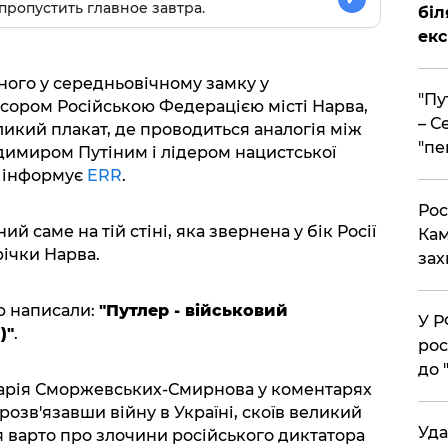
пропустить главное завтра.
біл
екс
ого у середньовічному замку у
​"П
сором Російською Федерацією місті Нарва,
– С
еликий плакат, де проводиться аналогія між
"пе
имиром Путіним і лідером нацистської
 інформує
ERR
.
​Ро
 саме на тій стіні, яка звернена у бік Росії
Кам
ічки Нарва.
зах
ю написали:
"Путлер - військовий
​У 
)"
.
рос
до 
арія Сморжевських-Смирнова у коментарях
розв'язавши війну в Україні, скоїв великий
​Уд
я варто про злочини російського диктатора