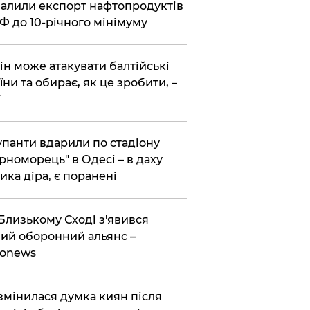
алили експорт нафтопродуктів
РФ до 10-річного мінімуму
тін може атакувати балтійські
їни та обирає, як це зробити, –
T
упанти вдарили по стадіону
рноморець" в Одесі – в даху
ика діра, є поранені
Близькому Сході з'явився
ий оборонний альянс –
ronews
змінилася думка киян після