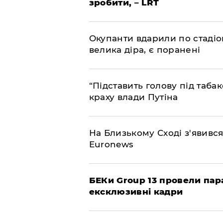
зробити, – LRT
​Окупанти вдарили по стадіо
велика діра, є поранені
​“Підставить голову під таб
краху влади Путіна
На Близькому Сході з'явивс
Euronews
БЕКи Group 13 провели пар
ексклюзивні кадри