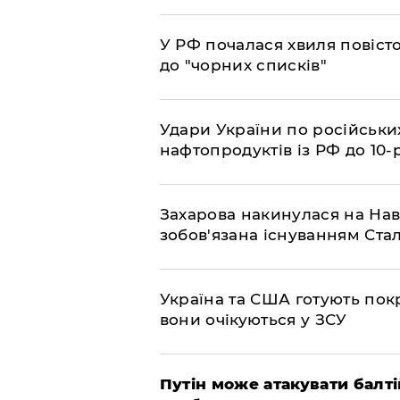
​У РФ почалася хвиля повіст
до "чорних списків"
​Удари України по російськ
нафтопродуктів із РФ до 10-
​Захарова накинулася на На
зобов'язана існуванням Ста
​Україна та США готують пок
вони очікуються у ЗСУ
​Путін може атакувати балті