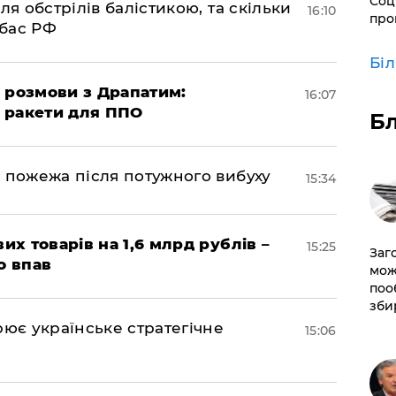
Соц
ля обстрілів балістикою, та скільки
16:10
про
нбас РФ
Бі
 розмови з Драпатим:
16:07
і ракети для ППО
Б
 пожежа після потужного вибуху
15:34
их товарів на 1,6 млрд рублів –
15:25
Заг
о впав
мож
поо
зби
рює українське стратегічне
15:06