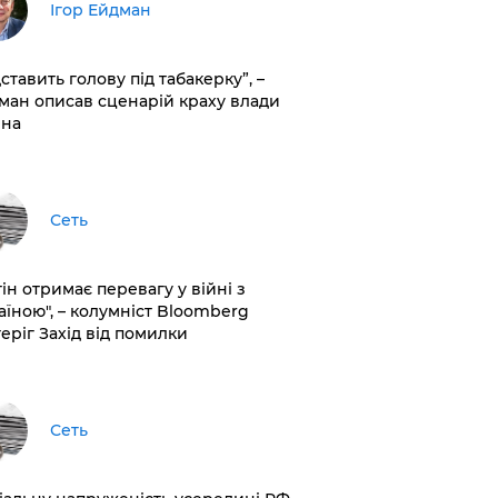
Ігор Ейдман
дставить голову під табакерку”, –
ман описав сценарій краху влади
іна
Сеть
ін отримає перевагу у війні з
аїною", – колумніст Bloomberg
теріг Захід від помилки
Сеть