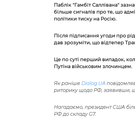
Паблік "Гамбіт Саллівана" зазна
більше сигналів про те, що адм
політики тиску на Росію.
Після підписання угоди про рі
дав зрозуміти, що відтепер Тра
Це по суті перший випадок, ко
Путіна військовим злочинцем.
Як раніше
Dialog.UA
повідомляв
риторику щодо РФ, заявивши, що
Нагадаємо, президент США біл
РФ до складу G7.