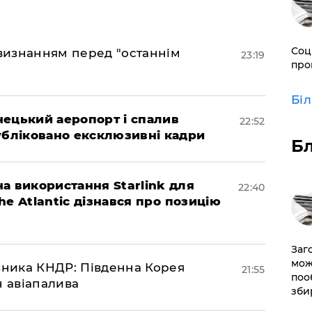
Соц
 визнанням перед "останнім
23:19
про
Бі
нецький аеропорт і спалив
22:52
убліковано ексклюзивні кадри
Б
а використання Starlink для
22:40
The Atlantic дізнався про позицію
Заг
мож
юзника КНДР: Південна Корея
21:55
поо
н авіапалива
зби