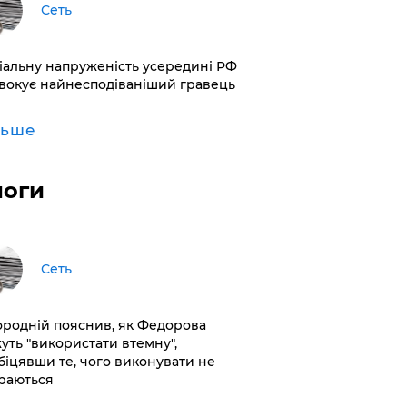
Сеть
іальну напруженість усередині РФ
вокує найнесподіваніший гравець
льше
логи
Сеть
ородній пояснив, як Федорова
уть "використати втемну",
біцявши те, чого виконувати не
раються