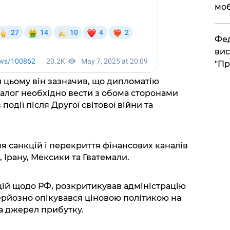
моб
​Фе
вис
"Пр
и цьому він зазначив, що дипломатію
алог необхідно вести з обома сторонами
події після Другої світової війни та
 санкцій і перекриття фінансових каналів
, Ірану, Мексики та Гватемали.
цій щодо РФ, розкритикував адміністрацію
ерйозно опікувався ціновою політикою на
а джерел прибутку.