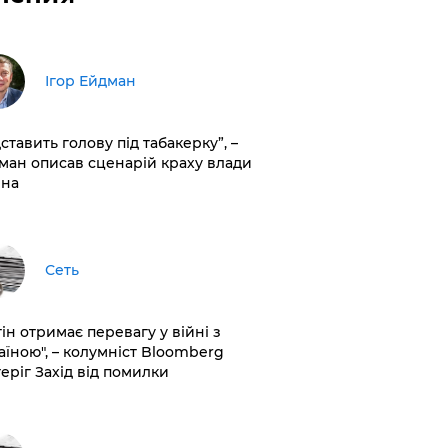
Ігор Ейдман
дставить голову під табакерку”, –
ман описав сценарій краху влади
іна
Сеть
ін отримає перевагу у війні з
аїною", – колумніст Bloomberg
теріг Захід від помилки