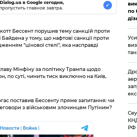
Dialog.ua в Google сегодня,
вик
✓
пропустить главное завтра.
по 
діз
Скотт Бессент порушив тему санкцій проти
​Ус
ії Байдена у тому, що нафтові санкції проти
виз
нням "цінової стелі", яка насправді
тан
лаву Мінфіну за політику Трампа щодо
​Др
н, по суті, чинить тиск виключно на Київ,
аер
зап
екс
гас поставив Бессенту пряме запитання: чи
реговори з військовим злочинцем Путіним?
​Се
КНД
РФ 