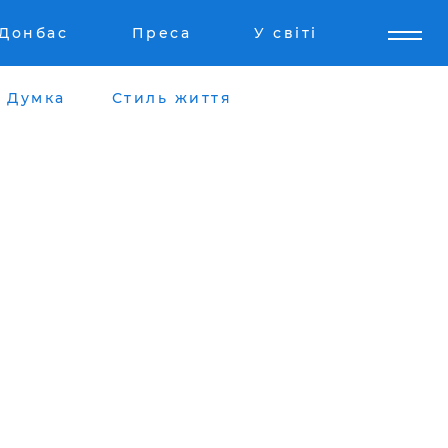
Донбас
Преса
У світі
Думка
Стиль життя