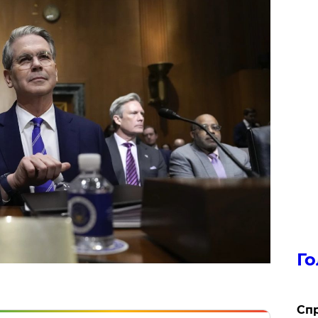
Го
​Сп