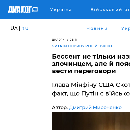
Україна
Військовий о
UA |
RU
Новини
Ук
ДІАЛОГ
У СВІТІ
ЧИТАТИ НОВИНУ РОСІЙСЬКОЮ
Бессент не тільки на
злочинцем, але й поя
вести переговори
Глава Мінфіну США Скот
факт, що Путін є війсь
Автор:
Дмитрий Мироненко