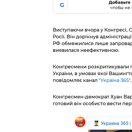
Добавьте 
G
чтобы не 
Виступаючи вчора у Конгресі, 
Росії. Він дорікнув адміністрац
РФ обмежилися лише запровадже
виявилася неефективною.
Конгресмени розкритикували г
України, в умовах якої Вашингто
повідомляє канал
"Україна 365"
.
Конгресмен-демократ Хуан Вар
готовий він особисто вести пе