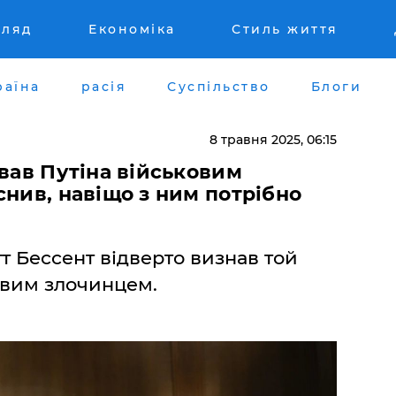
гляд
Економіка
Стиль життя
раїна
расія
Суспільство
Блоги
8 травня 2025, 06:15
звав Путіна військовим
снив, навіщо з ним потрібно
т Бессент відверто визнав той
ковим злочинцем.