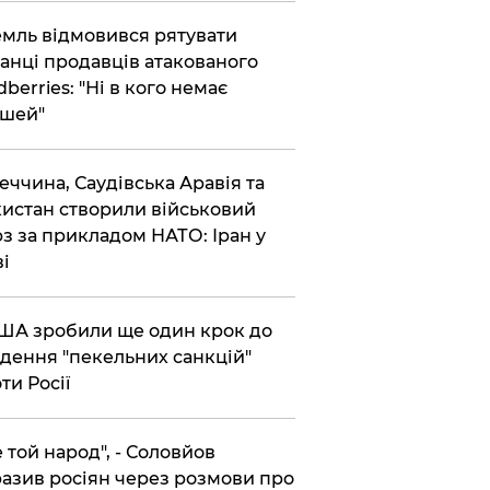
емль відмовився рятувати
анці продавців атакованого
dberries: "Ні в кого немає
шей"
реччина, Саудівська Аравія та
истан створили військовий
з за прикладом НАТО: Іран у
ві
США зробили ще один крок до
дення "пекельних санкцій"
ти Росії
Не той народ", - Соловйов
азив росіян через розмови про