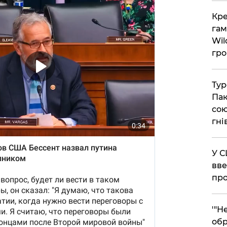
​Кр
гам
Wil
гро
​Ту
Пак
сою
гні
​У 
вве
про
​'"
обр