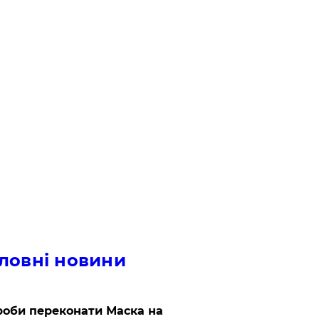
ловні новини
роби переконати Маска на