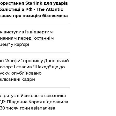
ористання Starlink для ударів
балістиці в РФ - The Atlantic
нався про позицію бізнесмена
ик виступив із відвертим
нанням перед "останнім
цем" у кар'єрі
он "Альфи" проник у Донецький
опорт і спалив "Шахед" ще до
уску: опубліковано
клюзивні кадри
ул рятує військового союзника
Р: Південна Корея відправила
30 тисяч тонн авіапалива