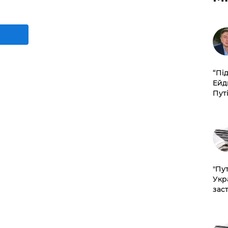
​“Пі
Ейд
Пут
"Пут
Укр
зас