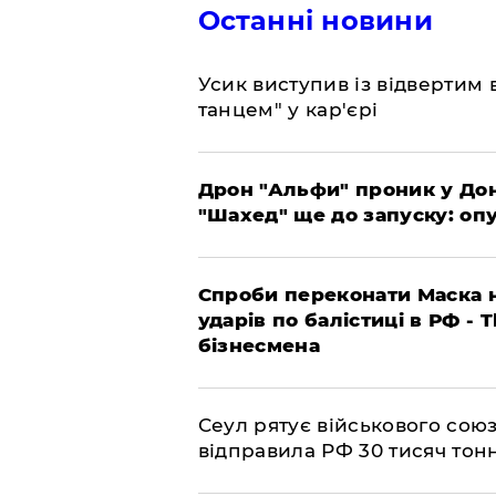
Останні новини
​Усик виступив із відвертим
танцем" у кар'єрі
​Дрон "Альфи" проник у До
"Шахед" ще до запуску: оп
​Спроби переконати Маска н
ударів по балістиці в РФ - 
бізнесмена
​Сеул рятує військового со
відправила РФ 30 тисяч тон