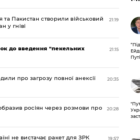
ія та Пакистан створили військовий
21:19
н у гніві
​“Пі
рок до введення "пекельних
21:15
Ейд
Пут
дили про загрозу повної анексії
20:35
"Пут
в образив росіян через розмови про
20:28
Укр
зас
аїні не вистачає ракет для ЗРК
19:57