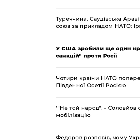
​Туреччина, Саудівська Арав
союз за прикладом НАТО: Іра
​У США зробили ще один к
санкцій" проти Росії
​Чотири країни НАТО попере
Південної Осетії Росією
​'"Не той народ", - Соловйо
мобілізацію
​Федоров розповів, чому Укр