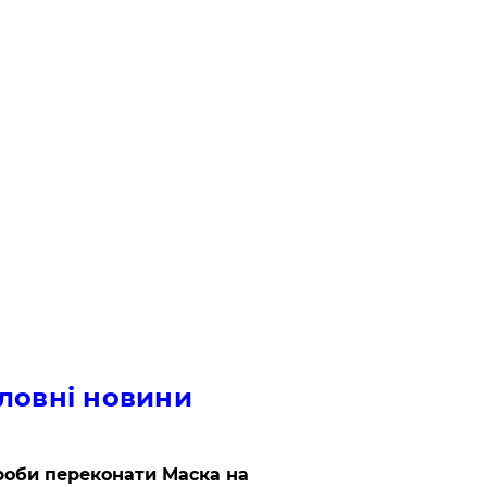
ловні новини
роби переконати Маска на