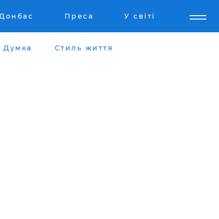
Донбас
Преса
У світі
Думка
Стиль життя