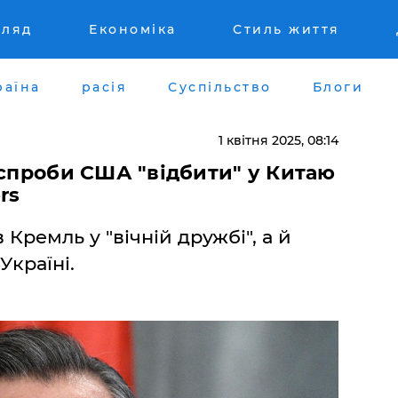
гляд
Економіка
Стиль життя
раїна
расія
Суспільство
Блоги
1 квітня 2025, 08:14
 спроби США "відбити" у Китаю
rs
Кремль у "вічній дружбі", а й
Україні.