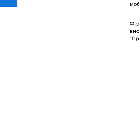
моб
​Фе
вис
"Пр