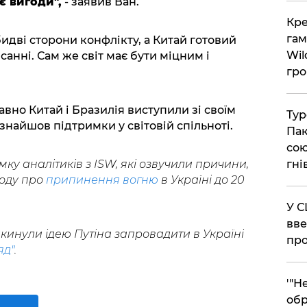
є вигоди",
- заявив Ван.
​Кр
гам
идві сторони конфлікту, а Китай готовий
Wil
исанні. Сам же світ має бути міцним і
гро
вно Китай і Бразилія виступили зі своїм
​Ту
 знайшов підтримки у світовій спільноті.
Пак
сою
ку аналітиків з ISW, які озвучили причини,
гні
году про
припинення вогню
в Україні до 20
​У 
вве
кинули ідею Путіна запровадити в Україні
про
яд"
.
​'"
обр