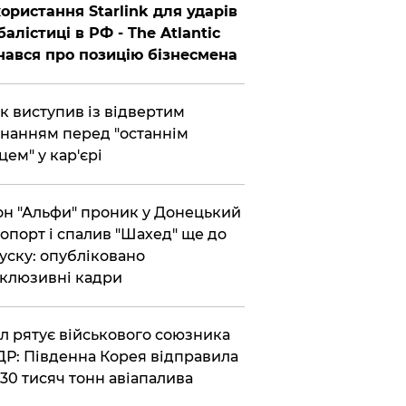
ористання Starlink для ударів
балістиці в РФ - The Atlantic
нався про позицію бізнесмена
ик виступив із відвертим
нанням перед "останнім
цем" у кар'єрі
он "Альфи" проник у Донецький
опорт і спалив "Шахед" ще до
уску: опубліковано
клюзивні кадри
ул рятує військового союзника
Р: Південна Корея відправила
30 тисяч тонн авіапалива