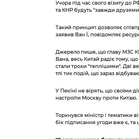
Учора під час свого візиту до Р
та КНР будуть "завжди друзями,
Такий принцип дозволяє співпр
заявив Ван Ї, повідомляє ресур
Джерело пише, що главу МЗС КН
Вана, весь Китай радіє тому, 
стали трохи "теплішими". Дві в
тлі тих подій, що зараз відбувают
У Пекіні не вірять, що своїми 
настроїти Москву проти Китаю.
Торкнувся міністр і тематики ві
бік підписання угоди вже є, та 