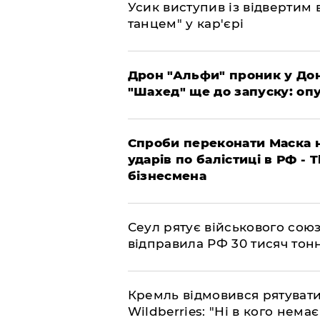
​Усик виступив із відвертим
танцем" у кар'єрі
​Дрон "Альфи" проник у До
"Шахед" ще до запуску: оп
​Спроби переконати Маска н
ударів по балістиці в РФ - 
бізнесмена
​Сеул рятує військового со
відправила РФ 30 тисяч тон
​Кремль відмовився рятуват
Wildberries: "Ні в кого нема