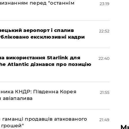
 визнанням перед "останнім
23:19
нецький аеропорт і спалив
22:52
убліковано ексклюзивні кадри
а використання Starlink для
22:40
The Atlantic дізнався про позицію
юзника КНДР: Південна Корея
21:55
н авіапалива
и гаманці продавців атакованого
21:49
є грошей"
М