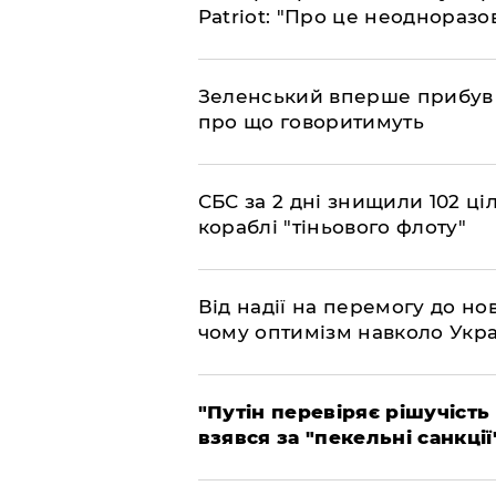
Patriot: "Про це неодноразо
​Зеленський вперше прибув д
про що говоритимуть
​СБС за 2 дні знищили 102 ці
кораблі "тіньового флоту"
​Від надії на перемогу до нов
чому оптимізм навколо Укра
​"Путін перевіряє рішучість
взявся за "пекельні санкції