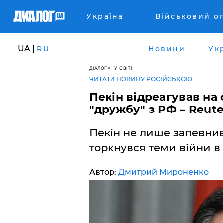
Україна
Військовий о
UA |
RU
Новини
Ук
ДІАЛОГ
У СВІТІ
ЧИТАТИ НОВИНУ РОСІЙСЬКОЮ
Пекін відреагував на
"дружбу" з РФ – Reute
Пекін не лише запевнив 
торкнувся теми війни в 
Автор:
Дмитрий Мироненко