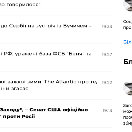
во говорилося"
Соц
о Сербії на зустріч із Вучичем –
19:33
про
Бі
лі РФ: уражені база ФСБ "Беня" та
19:27
Б
ої важкої зими: The Atlantic про те,
19:22
їни згасає
Заг
 Заходу", – Сенат США офіційно
19:13
мож
" проти Росії
поо
зби