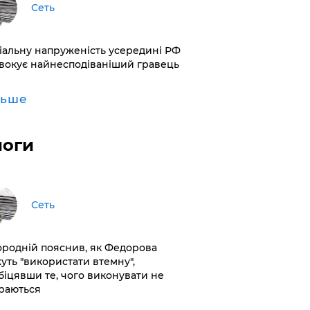
Сеть
іальну напруженість усередині РФ
вокує найнесподіваніший гравець
льше
логи
Сеть
ородній пояснив, як Федорова
уть "використати втемну",
біцявши те, чого виконувати не
раються