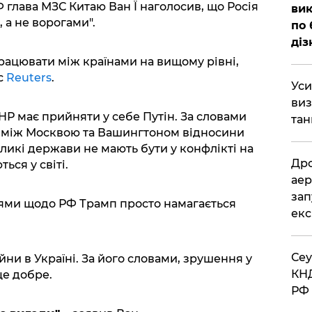
Ф глава МЗС Китаю Ван Ї наголосив, що Росія
вик
 а не ворогами".
по 
діз
ацювати між країнами на вищому рівні,
с
Reuters
.
​Ус
виз
Р має прийняти у себе Путін. За словами
тан
що між Москвою та Вашингтоном відносини
еликі держави не мають бути у конфлікті на
​Др
ься у світі.
аер
зап
діями щодо РФ Трамп просто намагається
екс
​Се
йни в Україні. За його словами, зрушення у
КНД
це добре.
РФ 