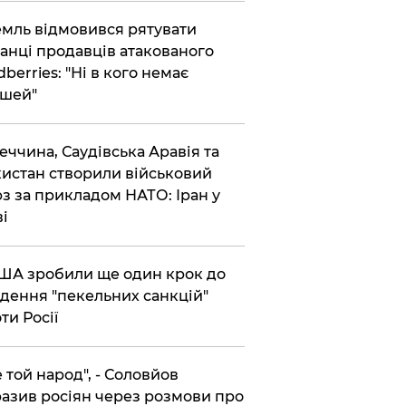
емль відмовився рятувати
анці продавців атакованого
dberries: "Ні в кого немає
шей"
реччина, Саудівська Аравія та
истан створили військовий
з за прикладом НАТО: Іран у
ві
США зробили ще один крок до
дення "пекельних санкцій"
ти Росії
Не той народ", - Соловйов
азив росіян через розмови про