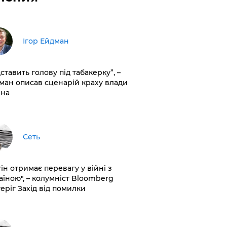
Ігор Ейдман
дставить голову під табакерку”, –
ман описав сценарій краху влади
іна
Сеть
ін отримає перевагу у війні з
аїною", – колумніст Bloomberg
теріг Захід від помилки