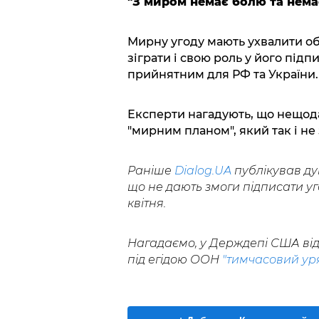
"З миром немає болю та нема
Мирну угоду мають ухвалити об
зіграти і свою роль у його підп
прийнятним для РФ та України.
Експерти нагадують, що нещода
"мирним планом", який так і не
Раніше
Dialog.UA
публікував дум
що не дають змоги підписати у
квітня.
Нагадаємо, у Держдепі США від
під егідою ООН
"тимчасовий ур