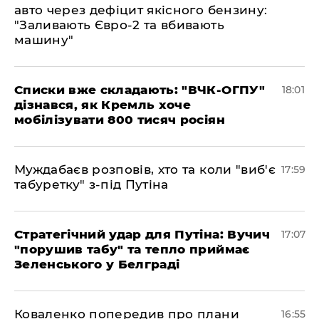
авто через дефіцит якісного бензину:
"Заливають Євро-2 та вбивають
машину"
Списки вже складають: "ВЧК-ОГПУ"
18:01
дізнався, як Кремль хоче
мобілізувати 800 тисяч росіян
Муждабаєв розповів, хто та коли "виб'є
17:59
табуретку" з-під Путіна
Стратегічний удар для Путіна: Вучич
17:07
"порушив табу" та тепло приймає
Зеленського у Белграді
Коваленко попередив про плани
16:55