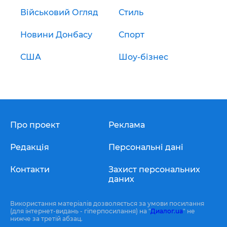
Військовий Огляд
Стиль
Новини Донбасу
Спорт
США
Шоу-бізнес
Про проект
Реклама
Редакція
Персональні дані
Контакти
Захист персональних
даних
Використання матеріалів дозволяється за умови посилання
(для інтернет-видань - гіперпосилання) на "
Диалог.ua
" не
нижче за третій абзац.