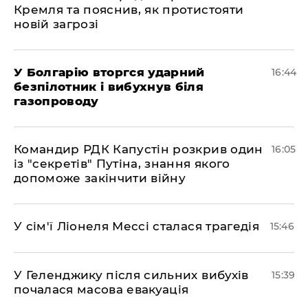
Кремля та пояснив, як протистояти
новій загрозі
У Болгарію вторгся ударний
16:44
безпілотник і вибухнув біля
газопроводу
Командир РДК Капустін розкрив один
16:05
із "секретів" Путіна, знання якого
допоможе закінчити війну
У сім'ї Ліонеля Мессі сталася трагедія
15:46
У Геленджику після сильних вибухів
15:39
почалася масова евакуація