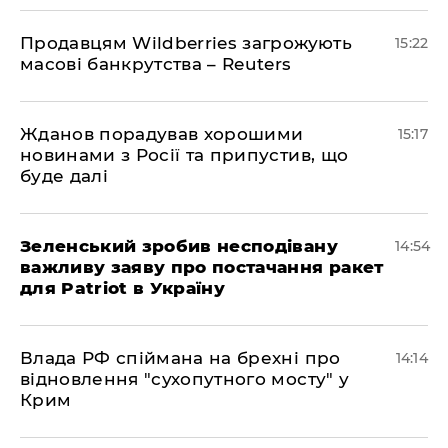
Продавцям Wildberries загрожують
15:22
масові банкрутства – Reuters
Жданов порадував хорошими
15:17
новинами з Росії та припустив, що
буде далі
Зеленський зробив несподівану
14:54
важливу заяву про постачання ракет
для Patriot в Україну
Влада РФ спіймана на брехні про
14:14
відновлення "сухопутного мосту" у
Крим