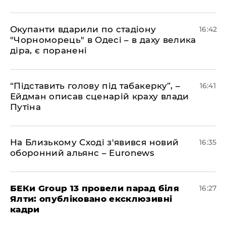
​Окупанти вдарили по стадіону
16:42
"Чорноморець" в Одесі – в даху велика
діра, є поранені
​“Підставить голову під табакерку”, –
16:41
Ейдман описав сценарій краху влади
Путіна
На Близькому Сході з'явився новий
16:35
оборонний альянс – Euronews
БЕКи Group 13 провели парад біля
16:27
Ялти: опубліковано ексклюзивні
кадри