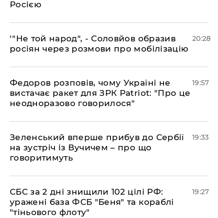
Росією
​'"Не той народ", - Соловйов образив
20:28
росіян через розмови про мобілізацію
​Федоров розповів, чому Україні не
19:57
вистачає ракет для ЗРК Patriot: "Про це
неодноразово говорилося"
​Зеленський вперше прибув до Сербії
19:33
на зустріч із Вучичем – про що
говоритимуть
​СБС за 2 дні знищили 102 цілі РФ:
19:27
уражені база ФСБ "Беня" та кораблі
"тіньового флоту"