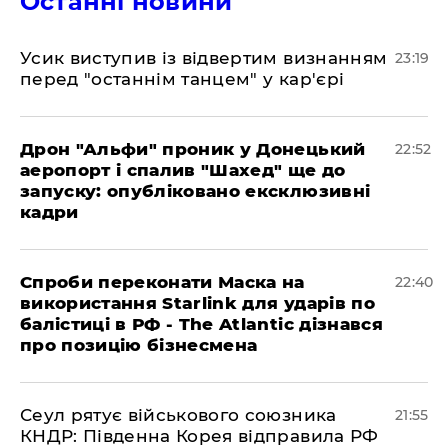
Останні новини
​Усик виступив із відвертим визнанням
23:19
перед "останнім танцем" у кар'єрі
​Дрон "Альфи" проник у Донецький
22:52
аеропорт і спалив "Шахед" ще до
запуску: опубліковано ексклюзивні
кадри
​Спроби переконати Маска на
22:40
використання Starlink для ударів по
балістиці в РФ - The Atlantic дізнався
про позицію бізнесмена
​Сеул рятує військового союзника
21:55
КНДР: Південна Корея відправила РФ