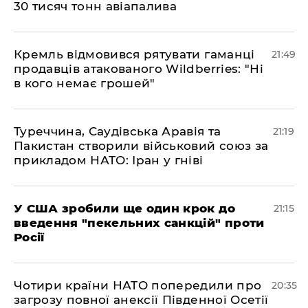
30 тисяч тонн авіапалива
​Кремль відмовився рятувати гаманці
21:49
продавців атакованого Wildberries: "Ні
в кого немає грошей"
​Туреччина, Саудівська Аравія та
21:19
Пакистан створили військовий союз за
прикладом НАТО: Іран у гніві
​У США зробили ще один крок до
21:15
введення "пекельних санкцій" проти
Росії
​Чотири країни НАТО попередили про
20:35
загрозу повної анексії Південної Осетії