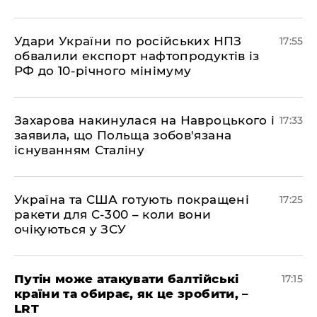
​Удари України по російських НПЗ
17:55
обвалили експорт нафтопродуктів із
РФ до 10-річного мінімуму
​Захарова накинулася на Навроцького і
17:33
заявила, що Польща зобов'язана
існуванням Сталіну
​Україна та США готують покращені
17:25
ракети для С-300 – коли вони
очікуються у ЗСУ
​Путін може атакувати балтійські
17:15
країни та обирає, як це зробити, –
LRT