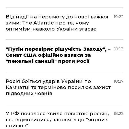
​Від надії на перемогу до нової важкої
19:22
зими: The Atlantic про те, чому
оптимізм навколо України згасає
​"Путін перевіряє рішучість Заходу", –
19:13
Сенат США офіційно взявся за
"пекельні санкції" проти Росії
​Росія боїться ударів України по
18:27
Камчатці та терміново посилює захист
підводних човнів
​У РФ почалася хвиля повісток: росіян,
18:22
що відмовилися, заносять до "чорних
списків"