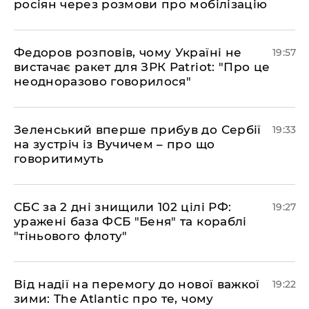
росіян через розмови про мобілізацію
​Федоров розповів, чому Україні не
19:57
вистачає ракет для ЗРК Patriot: "Про це
неодноразово говорилося"
​Зеленський вперше прибув до Сербії
19:33
на зустріч із Вучичем – про що
говоритимуть
​СБС за 2 дні знищили 102 цілі РФ:
19:27
уражені база ФСБ "Беня" та кораблі
"тіньового флоту"
​Від надії на перемогу до нової важкої
19:22
зими: The Atlantic про те, чому