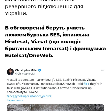
резервного підключення для
України.
В обговоренні беруть участь
люксембурзька SES, іспанська
Hisdesat, Viasat (що володіє
британським Inmarsat) і французька
Eutelsat/OneWeb.