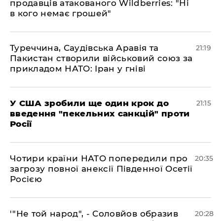
продавців атакованого Wildberries: "Ні
в кого немає грошей"
​Туреччина, Саудівська Аравія та
21:19
Пакистан створили військовий союз за
прикладом НАТО: Іран у гніві
​У США зробили ще один крок до
21:15
введення "пекельних санкцій" проти
Росії
​Чотири країни НАТО попередили про
20:35
загрозу повної анексії Південної Осетії
Росією
​'"Не той народ", - Соловйов образив
20:28