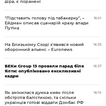
діра, є поранені
​“Підставить голову під табакерку”, –
16:41
Ейдман описав сценарій краху влади
Путіна
На Близькому Сході з'явився новий
16:35
оборонний альянс – Euronews
БЕКи Group 13 провели парад біля
16:27
Ялти: опубліковано ексклюзивні
кадри
Як змінилася думка киян після
16:10
обстрілів балістикою, та скільки
українців готові віддати Донбас РФ