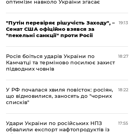
оптимізм навколо України згасає
​"Путін перевіряє рішучість Заходу", –
19:13
Сенат США офіційно взявся за
"пекельні санкції" проти Росії
​Росія боїться ударів України по
18:27
Камчатці та терміново посилює захист
підводних човнів
​У РФ почалася хвиля повісток: росіян,
18:22
що відмовилися, заносять до "чорних
списків"
​Удари України по російських НПЗ
17:55
обвалили експорт нафтопродуктів із