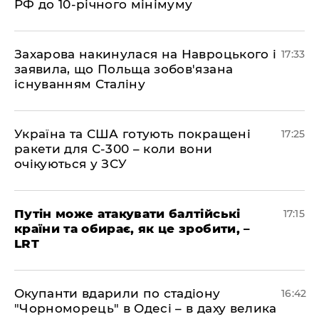
РФ до 10-річного мінімуму
​Захарова накинулася на Навроцького і
17:33
заявила, що Польща зобов'язана
існуванням Сталіну
​Україна та США готують покращені
17:25
ракети для С-300 – коли вони
очікуються у ЗСУ
​Путін може атакувати балтійські
17:15
країни та обирає, як це зробити, –
LRT
​Окупанти вдарили по стадіону
16:42
"Чорноморець" в Одесі – в даху велика