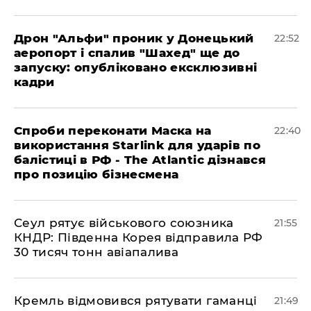
​Дрон "Альфи" проник у Донецький
22:52
аеропорт і спалив "Шахед" ще до
запуску: опубліковано ексклюзивні
кадри
​Спроби переконати Маска на
22:40
використання Starlink для ударів по
балістиці в РФ - The Atlantic дізнався
про позицію бізнесмена
​Сеул рятує військового союзника
21:55
КНДР: Південна Корея відправила РФ
30 тисяч тонн авіапалива
​Кремль відмовився рятувати гаманці
21:49