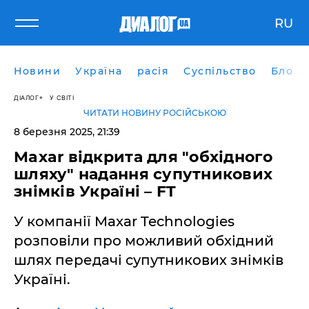
RU
Новини
Україна
расія
Суспільство
Блоги
ДІАЛОГ
У СВІТІ
ЧИТАТИ НОВИНУ РОСІЙСЬКОЮ
8 березня 2025, 21:39
Maxar відкрита для "обхідного
шляху" надання супутникових
знімків Україні – FT
У компанії Maxar Technologies
розповіли про можливий обхідний
шлях передачі супутникових знімків
Україні.