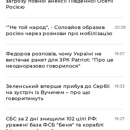
загрозу повної анексії Південної Осетії
Росією
​'"Не той народ", - Соловйов образив
20:28
росіян через розмови про мобілізацію
​Федоров розповів, чому Україні не
19:57
вистачає ракет для ЗРК Patriot: "Про це
неодноразово говорилося"
​Зеленський вперше прибув до Сербії
19:33
на зустріч із Вучичем – про що
говоритимуть
​СБС за 2 дні знищили 102 цілі РФ:
19:27
уражені база ФСБ "Беня" та кораблі