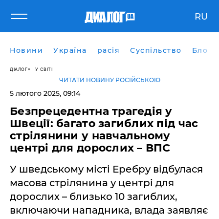
RU
Новини
Україна
расія
Суспільство
Блоги
ДІАЛОГ
У СВІТІ
ЧИТАТИ НОВИНУ РОСІЙСЬКОЮ
5 лютого 2025, 09:14
Безпрецедентна трагедія у
Швеції: багато загиблих під час
стрілянини у навчальному
центрі для дорослих – ВПС
У шведському місті Еребру відбулася
масова стрілянина у центрі для
дорослих – близько 10 загиблих,
включаючи нападника, влада заявляє