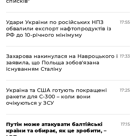
списків"
​Удари України по російських НПЗ
17:55
обвалили експорт нафтопродуктів із
РФ до 10-річного мінімуму
​Захарова накинулася на Навроцького і
17:33
заявила, що Польща зобов'язана
існуванням Сталіну
​Україна та США готують покращені
17:25
ракети для С-300 – коли вони
очікуються у ЗСУ
​Путін може атакувати балтійські
17:15
країни та обирає, як це зробити, –