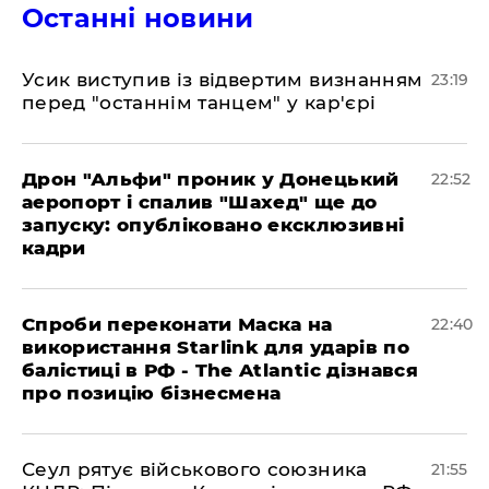
Останні новини
​Усик виступив із відвертим визнанням
23:19
перед "останнім танцем" у кар'єрі
​Дрон "Альфи" проник у Донецький
22:52
аеропорт і спалив "Шахед" ще до
запуску: опубліковано ексклюзивні
кадри
​Спроби переконати Маска на
22:40
використання Starlink для ударів по
балістиці в РФ - The Atlantic дізнався
про позицію бізнесмена
​Сеул рятує військового союзника
21:55