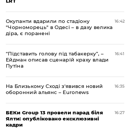
LRT
​Окупанти вдарили по стадіону
16:42
"Чорноморець" в Одесі – в даху велика
діра, є поранені
​“Підставить голову під табакерку”, –
16:41
Ейдман описав сценарій краху влади
Путіна
На Близькому Сході з'явився новий
16:35
оборонний альянс – Euronews
БЕКи Group 13 провели парад біля
16:27
Ялти: опубліковано ексклюзивні
кадри