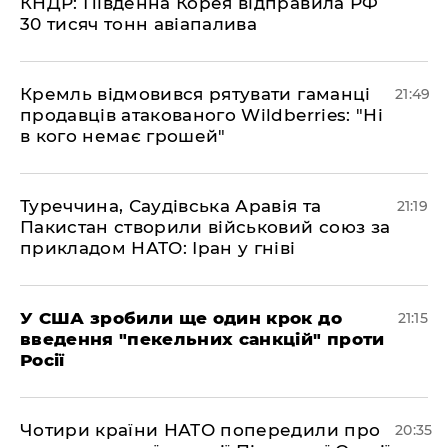
КНДР: Південна Корея відправила РФ
30 тисяч тонн авіапалива
​Кремль відмовився рятувати гаманці
21:49
продавців атакованого Wildberries: "Ні
в кого немає грошей"
​Туреччина, Саудівська Аравія та
21:19
Пакистан створили військовий союз за
прикладом НАТО: Іран у гніві
​У США зробили ще один крок до
21:15
введення "пекельних санкцій" проти
Росії
​Чотири країни НАТО попередили про
20:35