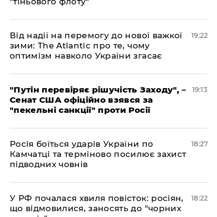
"тіньового флоту"
​Від надії на перемогу до нової важкої
19:22
зими: The Atlantic про те, чому
оптимізм навколо України згасає
​"Путін перевіряє рішучість Заходу", –
19:13
Сенат США офіційно взявся за
"пекельні санкції" проти Росії
​Росія боїться ударів України по
18:27
Камчатці та терміново посилює захист
підводних човнів
​У РФ почалася хвиля повісток: росіян,
18:22
що відмовилися, заносять до "чорних