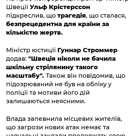
Швеції
Ульф Крістерссон
підкреслив, що
трагедія
, що сталася,
безпрецедентна для країни за
кількістю жертв.
Міністр юстиції
Гуннар Строммер
додав:
"Швеція ніколи не бачила
шкільну стрілянину такого
масштабу".
Також він повідомив, що
підозрюваний не був на обліку у
поліції та мотиви його дій
залишаються неясними.
Влада запевнила місцевих жителів,
що загрози нових атак немає та
навчальні заклади продовжать свою