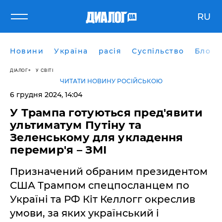
RU
Новини
Україна
расія
Суспільство
Блоги
ДІАЛОГ
У СВІТІ
ЧИТАТИ НОВИНУ РОСІЙСЬКОЮ
6 грудня 2024, 14:04
У Трампа готуються пред'явити
ультиматум Путіну та
Зеленському для укладення
перемир'я – ЗМІ
Призначений обраним президентом
США Трампом спецпосланцем по
Україні та РФ Кіт Келлогг окреслив
умови, за яких український і