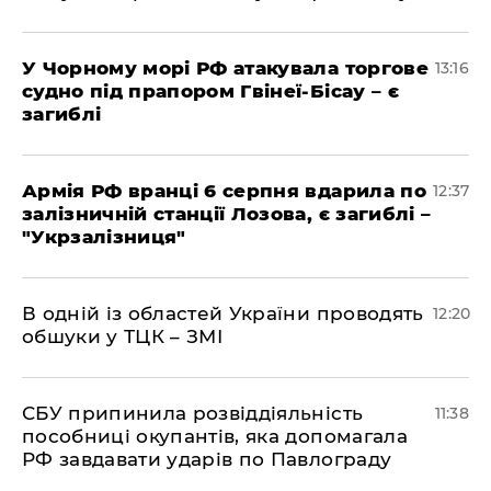
У Чорному морі РФ атакувала торгове
13:16
судно під прапором Гвінеї-Бісау – є
загиблі
Армія РФ вранці 6 серпня вдарила по
12:37
залізничній станції Лозова, є загиблі –
"Укрзалізниця"
В одній із областей України проводять
12:20
обшуки у ТЦК – ЗМІ
СБУ припинила розвіддіяльність
11:38
пособниці окупантів, яка допомагала
РФ завдавати ударів по Павлограду