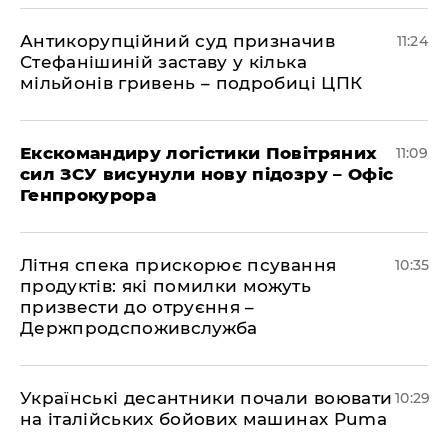
Антикорупційний суд призначив
11:24
Стефанішиній заставу у кілька
мільйонів гривень – подробиці ЦПК
Екскомандиру логістики Повітряних
11:09
сил ЗСУ висунули нову підозру – Офіс
Генпрокурора
Літня спека прискорює псування
10:35
продуктів: які помилки можуть
призвести до отруєння –
Держпродспоживслужба
Українські десантники почали воювати
10:29
на італійських бойових машинах Puma