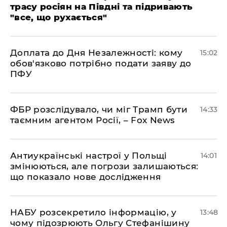
трасу росіян на Півдні та підривають
"все, що рухається"
Доплата до Дня Незалежності: кому
15:02
обов'язково потрібно подати заяву до
ПФУ
ФБР розслідувало, чи міг Трамп бути
14:33
таємним агентом Росії, – Fox News
Антиукраїнські настрої у Польщі
14:01
змінюються, але погрози залишаються:
що показало нове дослідження
НАБУ розсекретило інформацію, у
13:48
чому підозрюють Ольгу Стефанішину