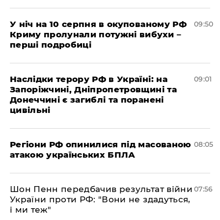
У ніч на 10 серпня в окупованому РФ
09:50
Криму пролунали потужні вибухи –
перші подробиці
Наслідки терору РФ в Україні: на
09:01
Запоріжчині, Дніпропетровщині та
Донеччині є загиблі та поранені
цивільні
Регіони РФ опинилися під масованою
08:05
атакою українських БПЛА
Шон Пенн передбачив результат війни
07:56
України проти РФ: "Вони не здадуться,
і ми теж"