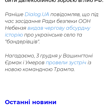
бити далекобійною зброєю вглиб РФ.
Раніше
Dialog.UA
повідомляв, що під
час засідання Ради безпеки ООН
Небензя
видав чергову абсурдну
історію
про українське село та
"бандерівців".
Нагадаємо, 3 грудня у Вашингтоні
Єрмак і Умеров
провели зустріч
із
новою командною Трампа.
Останні новини