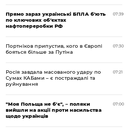
Прямо зараз українські БПЛА б'ють
07:39
по ключових об'єктах
нафтопереробки РФ
Портніков припустив, кого в Європі
07:30
бояться більше за Путіна
Росія завдала масованого удару по
07:21
Сумах КАБами – є постраждалі та
руйнування
"Моя Польща не б'є", – поляки
07:00
вийшли на акції проти насильства
щодо українців