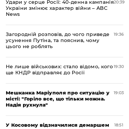
Удари у серце Росії: 40-денна кампанія
20:39
України змінює характер війни – ABC
News
Загородній розповів, до чого приведе
19:36
усунення Путіна, та пояснив, чому
цього не роблять
Не лише військових: стало відомо, кого
19:30
ще КНДР відправляє до Росії
Мешканка Маріуполя про ситуацію у
19:03
місті: "Горіло все, що тільки можна.
Надія рухнула"
У Косовому відзначилися демаршем
18:51