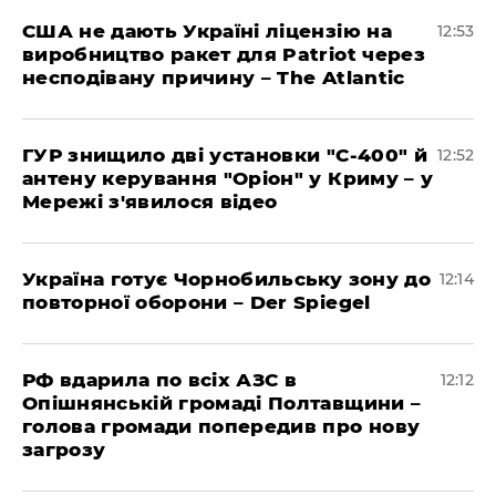
США не дають Україні ліцензію на
12:53
виробництво ракет для Patriot через
несподівану причину – The Atlantic
ГУР знищило дві установки "С-400" й
12:52
антену керування "Оріон" у Криму – у
Мережі з'явилося відео
Україна готує Чорнобильську зону до
12:14
повторної оборони – Der Spiegel
РФ вдарила по всіх АЗС в
12:12
Опішнянській громаді Полтавщини –
голова громади попередив про нову
загрозу