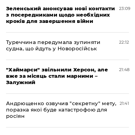
Зеленський анонсував нові контакти
23:09
з посередниками щодо необхідних
кроків для завершення війни
Туреччина передумала зупиняти
22:12
судна, що йдуть у Новоросійськ
"Хаймарси" звільнили Херсон, але
21:48
вже за місяць стали марними –
Залужний
Андрющенко озвучив "секретну" мету,
21:41
поразка якої буде катастрофою для
росіян