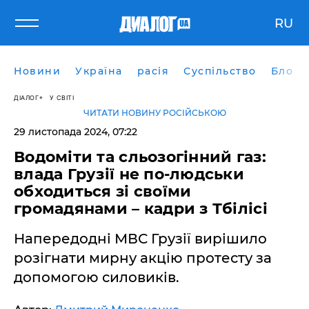
RU
Новини
Україна
расія
Суспільство
Блоги
ДІАЛОГ
У СВІТІ
ЧИТАТИ НОВИНУ РОСІЙСЬКОЮ
29 листопада 2024, 07:22
Водоміти та сльозогінний газ:
влада Грузії не по-людськи
обходиться зі своїми
громадянами – кадри з Тбілісі
Напередодні МВС Грузії вирішило
розігнати мирну акцію протесту за
допомогою силовиків.