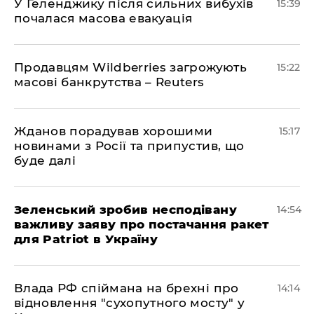
У Геленджику після сильних вибухів
15:39
почалася масова евакуація
Продавцям Wildberries загрожують
15:22
масові банкрутства – Reuters
Жданов порадував хорошими
15:17
новинами з Росії та припустив, що
буде далі
Зеленський зробив несподівану
14:54
важливу заяву про постачання ракет
для Patriot в Україну
Влада РФ спіймана на брехні про
14:14
відновлення "сухопутного мосту" у