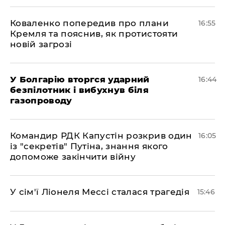
Коваленко попередив про плани
16:55
Кремля та пояснив, як протистояти
новій загрозі
У Болгарію вторгся ударний
16:44
безпілотник і вибухнув біля
газопроводу
Командир РДК Капустін розкрив один
16:05
із "секретів" Путіна, знання якого
допоможе закінчити війну
У сім'ї Ліонеля Мессі сталася трагедія
15:46