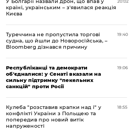
У Болгарії назвали дрон, що впав у
20:02
країні, українським – з'явилася реакція
Києва
Туреччина не пропустила торгові
19:40
судна, що йшли до Новоросійська, –
Bloomberg дізнався причину
Республіканці та демократи
19:06
об'єдналися: у Сенаті вказали на
сильну підтримку "пекельних
санкцій" проти Росії
Кулеба "розставив крапки над і" у
18:55
конфлікті України з Польщею та
попередив про новий витік
напруженості