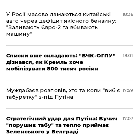
У Росії масово ламаються китайські
18:36
авто через дефіцит якісного бензину:
"Заливають Євро-2 та вбивають
машину"
Списки вже складають: "ВЧК-ОГПУ"
18:01
дізнався, як Кремль хоче
мобілізувати 800 тисяч росіян
Муждабаєв розповів, хто та коли "виб'є
17:59
табуретку" з-під Путіна
Стратегічний удар для Путіна: Вучич
17:07
"порушив табу" та тепло приймає
Зеленського у Белграді