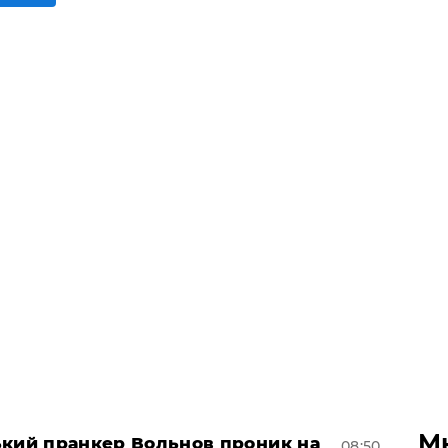
М
ський пранкер Вольнов проник на
08:50