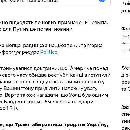
пропустить главное завтра.
Poi
для
но підходять до нових призначень Трампа,
Фед
 для Путіна це погані новини.
пер
зас
а Волца, радника з нацбезпеки, та Марка
рос
інформує ресурс
Politico
.
"Ус
тримувалися доктрини, що "Америка понад
о свого часу обидва республіканці виступили
діз
аїни не через відсутність зайвих грошей у
роз
ву Вашингтону приділити належну увагу
та
. Варто також нагадати, що Уолц був одним
 від Байдена зняти обмеження на удари
​За
рії РФ.
спе
зни
м, що Трамп збирається продати Україну,
рак