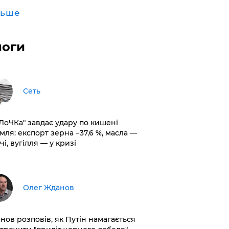
льше
логи
Сеть
оЛоЧКа" завдає удару по кишені
мля: експорт зерна −37,6 %, масла —
чі, вугілля — у кризі
Олег Жданов
нов розповів, як Путін намагається