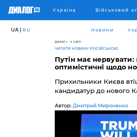
Україна
Військовий о
UA |
RU
Новини
Ук
ДІАЛОГ
У СВІТІ
ЧИТАТИ НОВИНУ РОСІЙСЬКОЮ
Путін має нервувати
оптимістичні щодо нов
Прихильники Києва вт
кандидатур до нового К
Автор:
Дмитрий Мироненко