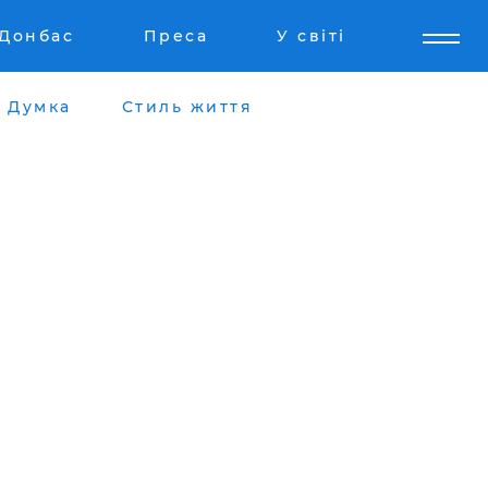
Донбас
Преса
У світі
Думка
Стиль життя