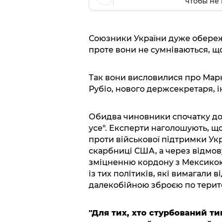
чтобы не 
Союзники України дуже обереж
проте вони не сумніваються, що
Так вони висловилися про Марк
Рубіо, нового держсекретаря, 
Обидва чиновники спочатку до
усе". Експерти наголошують, щ
проти військової підтримки Укр
скарбниці США, а через відмо
зміцненню кордону з Мексикою
із тих політиків, які вимагали
далекобійною зброєю по терито
"Для тих, хто стурбований ти