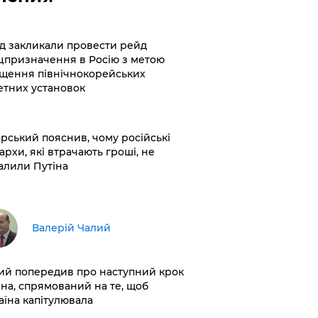
хід закликали провести рейд
цпризначення в Росію з метою
щення північнокорейських
етних установок
корський пояснив, чому російські
архи, які втрачають гроші, не
алили Путіна
Валерій Чалий
лий попередив про наступний крок
іна, спрямований на те, щоб
аїна капітулювала