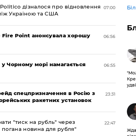
 Politico дізналося про відновлення
Бі
07:00
між Україною та США
Б
– Fire Point анонсувала хорошу
06:56
я у Чорному морі намагається
06:55
​"М
Кре
удві
 рейд спецпризначення в Росію з
23:31
орейських ракетних установок
ати "тиск на рубль" через
22:47
е погана новина для рубля"
Жда