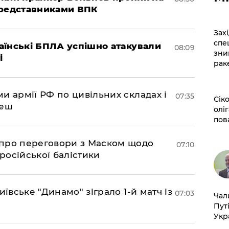
представниками ВПК
​За
спе
раїнські БПЛА успішно атакували
08:09
зни
і
рак
и армії РФ по цивільних складах і
07:35
​Сі
леш
оліг
пов
про переговори з Маском щодо
07:10
 російської балістики
иївське "Динамо" зіграло 1-й матч із
07:03
​Ча
Пут
Укр