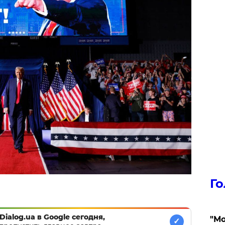
Го
Dialog.ua в Google сегодня,
"Мо
✓