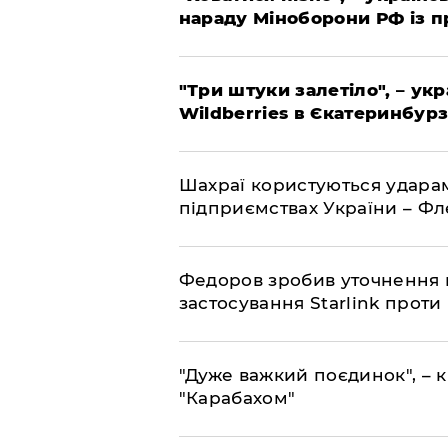
нараду Міноборони РФ із 
"Три штуки залетіло", – ук
Wildberries в Єкатеринбурз
Шахраї користуються ударам
підприємствах України – Ф
Федоров зробив уточнення 
застосування Starlink проти
"Дуже важкий поєдинок", – к
"Карабахом"