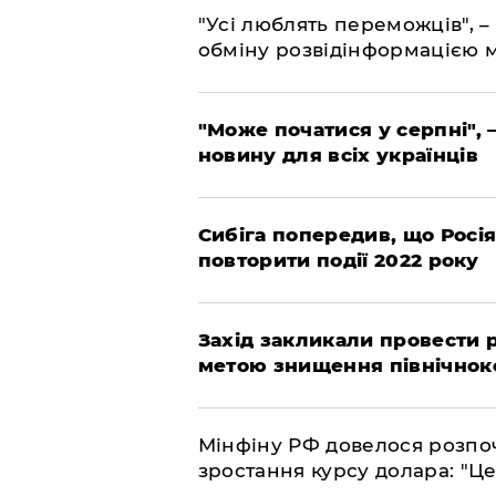
"Усі люблять переможців", –
обміну розвідінформацією 
"Може початися у серпні", 
новину для всіх українців
Сибіга попередив, що Росі
повторити події 2022 року
​Захід закликали провести
метою знищення північнок
​Мінфіну РФ довелося розпоч
зростання курсу долара: "Ц