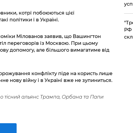
усп
овники, котрі побоюються цієї
кі політики і в Україні.
​"Т
РФ 
номіки Мілованов заявив, що Вашингтон
скл
стіл переговорів із Москвою. При цьому
кову допомогу, але більшого вимагатиме від
аморожування конфлікту піде на користь лише
не нову війну і в Україні вже не зупиниться.
о тісний альянс Трампа, Орбана та Папи