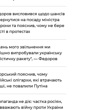
доров висловився щодо шансів
ернутися на посаду міністра
рони та пояснив, чому не бере
сті в протестах
 день мого звільнення ми
ішно випробували українську
істичну ракету", — Федоров
корський пояснив, чому
ійські олігархи, які втрачають
ші, не повалили Путіна
опаганда не діє: частка росіян,
 вважають війну проти України