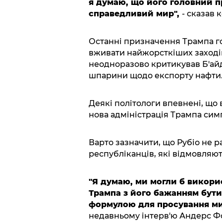
я думаю, що його головний п
справедливий мир",
- сказав 
Останні призначення Трампа гов
вживати найжорсткіших заходів
неодноразово критикував Б'айде
шпарини щодо експорту нафти
Деякі політологи впевнені, що в
нова адміністрація Трампа сим
Варто зазначити, що Рубіо не ра
республіканців, які відмовляют
"Я думаю, ми могли б викори
Трампа з його бажанням бут
формулою для просування мир
недавньому інтерв'ю Андерс Ф