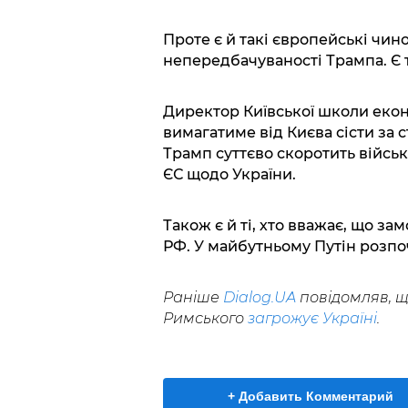
Проте є й такі європейські чин
непередбачуваності Трампа. Є та
Директор Київської школи еко
вимагатиме від Києва сісти за 
Трамп суттєво скоротить війсь
ЄС щодо України.
Також є й ті, хто вважає, що з
РФ. У майбутньому Путін розпоч
Раніше
Dialog.UA
повідомляв, щ
Римського
загрожує Україні
.
+ Добавить Комментарий