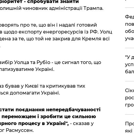
ріоритет - спробувати знайти
колишній чиновник адміністрації Трампа.
​Фе
пов
орять про те, що він і надалі готовий
обо
 щодо експорту енергоресурсів із РФ. Уолц
уча
на за те, що той не закрив для Кремля всі
.
​"У
ибір Уолца та Рубіо - це сигнал того, що
усп
патизуватиме Україні.
бал
з бував у Києві та критикував тих
​Сі
ься допомагати Україні.
рос
гро
стати поєднання непередбачуваності
и переможцем і зробити це сильною
ного процесу в Україні",
- сказав у
​Пр
ог Расмуссен.
які