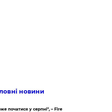
ловні новини
же початися у серпні", – Fire