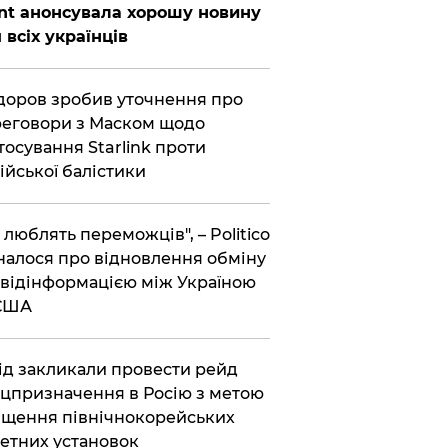
nt анонсувала хорошу новину
 всіх українців
оров зробив уточнення про
еговори з Маском щодо
тосування Starlink проти
ійської балістики
і люблять переможців", – Politico
налося про відновлення обміну
відінформацією між Україною
 США
хід закликали провести рейд
цпризначення в Росію з метою
щення північнокорейських
етних установок