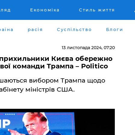
гляд
Економіка
Стиль життя
раїна
расія
Суспільство
Блоги
13 листопада 2024, 07:20
: прихильники Києва обережно
ої команди Трампа – Politico
ішаються вибором Трампа щодо
абінету міністрів США.