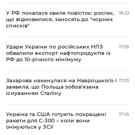
​У РФ почалася хвиля повісток: росіян,
18:22
що відмовилися, заносять до "чорних
списків"
​Удари України по російських НПЗ
17:55
обвалили експорт нафтопродуктів із
РФ до 10-річного мінімуму
​Захарова накинулася на Навроцького і
17:33
заявила, що Польща зобов'язана
існуванням Сталіну
​Україна та США готують покращені
17:25
ракети для С-300 – коли вони
очікуються у ЗСУ