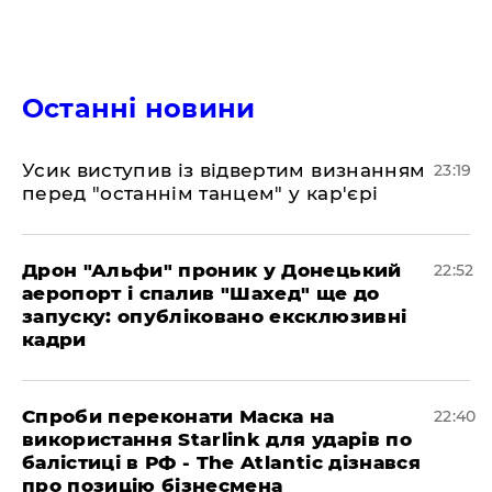
Останні новини
​Усик виступив із відвертим визнанням
23:19
перед "останнім танцем" у кар'єрі
​Дрон "Альфи" проник у Донецький
22:52
аеропорт і спалив "Шахед" ще до
запуску: опубліковано ексклюзивні
кадри
​Спроби переконати Маска на
22:40
використання Starlink для ударів по
балістиці в РФ - The Atlantic дізнався
про позицію бізнесмена