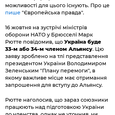
можливості для цього існують. Про це
пише
"Європейська правда".
16 жовтня на зустрічі міністрів
оборони НАТО у Брюсселі Марк
Рютте повідомив, що
Україна буде
33-м або 34-м членом Альянсу
. Цю
заяву зроблено на тлі представлення
президентом України Володимиром
Зеленським "Плану перемоги", в
якому важливе місце має отримання
запрошення для вступу до Альянсу.
Рютте наголосив, що зараз союзники
працюють над підготовкою України
до членства, однак не уточнив, чи