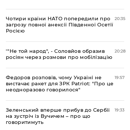
​Чотири країни НАТО попередили про
20:35
загрозу повної анексії Південної Осетії
Росією
​'"Не той народ", - Соловйов образив
20:28
росіян через розмови про мобілізацію
​Федоров розповів, чому Україні не
19:57
вистачає ракет для ЗРК Patriot: "Про це
неодноразово говорилося"
​Зеленський вперше прибув до Сербії
19:33
на зустріч із Вучичем – про що
говоритимуть