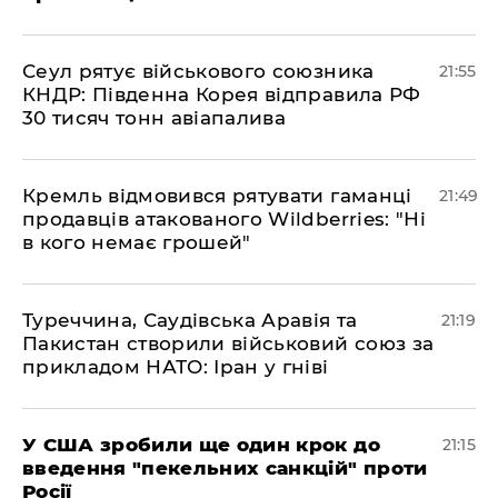
​Сеул рятує військового союзника
21:55
КНДР: Південна Корея відправила РФ
30 тисяч тонн авіапалива
​Кремль відмовився рятувати гаманці
21:49
продавців атакованого Wildberries: "Ні
в кого немає грошей"
​Туреччина, Саудівська Аравія та
21:19
Пакистан створили військовий союз за
прикладом НАТО: Іран у гніві
​У США зробили ще один крок до
21:15
введення "пекельних санкцій" проти
Росії