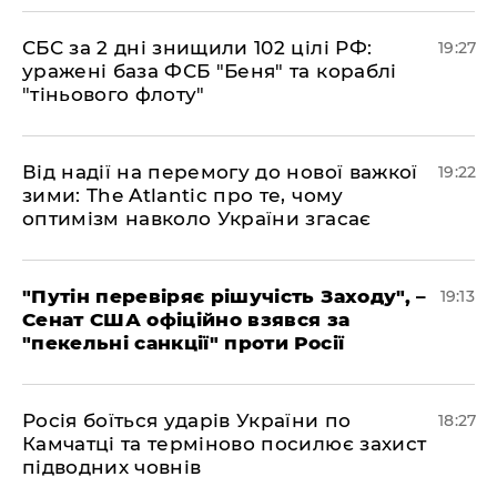
​СБС за 2 дні знищили 102 цілі РФ:
19:27
уражені база ФСБ "Беня" та кораблі
"тіньового флоту"
​Від надії на перемогу до нової важкої
19:22
зими: The Atlantic про те, чому
оптимізм навколо України згасає
​"Путін перевіряє рішучість Заходу", –
19:13
Сенат США офіційно взявся за
"пекельні санкції" проти Росії
​Росія боїться ударів України по
18:27
Камчатці та терміново посилює захист
підводних човнів