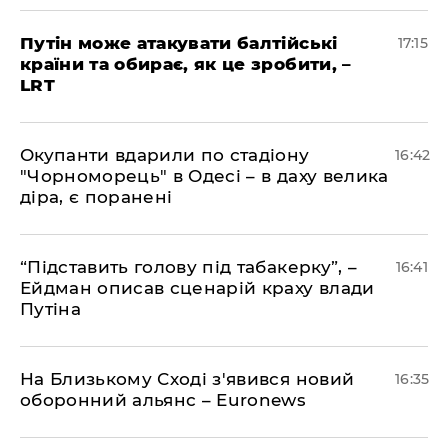
​Путін може атакувати балтійські
17:15
країни та обирає, як це зробити, –
LRT
​Окупанти вдарили по стадіону
16:42
"Чорноморець" в Одесі – в даху велика
діра, є поранені
​“Підставить голову під табакерку”, –
16:41
Ейдман описав сценарій краху влади
Путіна
На Близькому Сході з'явився новий
16:35
оборонний альянс – Euronews