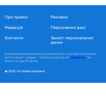
Про проект
Реклама
Редакція
Персональні дані
Контакти
Захист персональних
даних
Використання матеріалів дозволяється за умови посилання
(для інтернет-видань - гіперпосилання) на "
Диалог.ua
" не
нижче за третій абзац.
� 2026,
Усі права захищені.