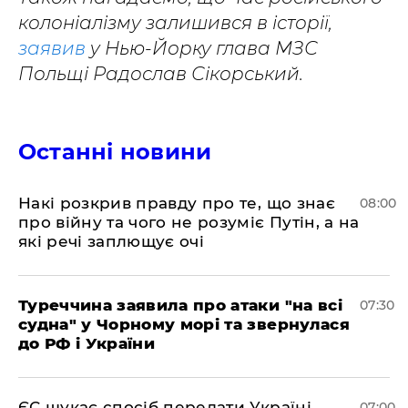
колоніалізму залишився в історії,
заявив
у Нью-Йорку глава МЗС
Польщі Радослав Сікорський.
Останні новини
Накі розкрив правду про те, що знає
08:00
про війну та чого не розуміє Путін, а на
які речі заплющує очі
Туреччина заявила про атаки "на всі
07:30
судна" у Чорному морі та звернулася
до РФ і України
ЄС шукає спосіб передати Україні
07:00