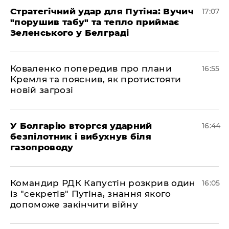
Стратегічний удар для Путіна: Вучич
17:07
"порушив табу" та тепло приймає
Зеленського у Белграді
Коваленко попередив про плани
16:55
Кремля та пояснив, як протистояти
новій загрозі
У Болгарію вторгся ударний
16:44
безпілотник і вибухнув біля
газопроводу
Командир РДК Капустін розкрив один
16:05
із "секретів" Путіна, знання якого
допоможе закінчити війну