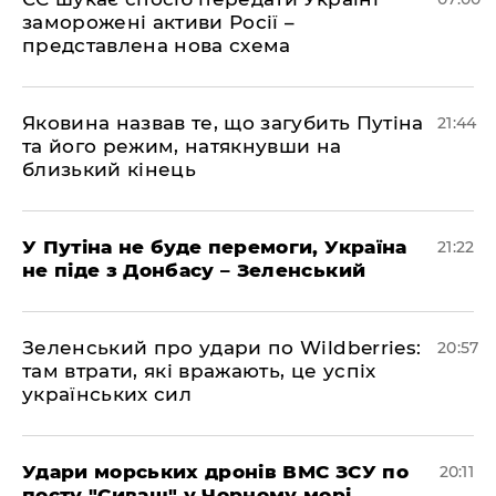
заморожені активи Росії –
представлена ​​нова схема
Яковина назвав те, що загубить Путіна
21:44
та його режим, натякнувши на
близький кінець
У Путіна не буде перемоги, Україна
21:22
не піде з Донбасу – Зеленський
Зеленський про удари по Wildberries:
20:57
там втрати, які вражають, це успіх
українських сил
Удари морських дронів ВМС ЗСУ по
20:11
посту "Сиваш" у Чорному морі