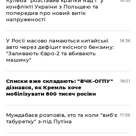
Кулеба "розставив крапки над і" у
18:55
конфлікті України з Польщею та
попередив про новий витік
напруженості
У Росії масово ламаються китайські
18:36
авто через дефіцит якісного бензину:
"Заливають Євро-2 та вбивають
машину"
Списки вже складають: "ВЧК-ОГПУ"
18:01
дізнався, як Кремль хоче
мобілізувати 800 тисяч росіян
Муждабаєв розповів, хто та коли "виб'є
17:59
табуретку" з-під Путіна