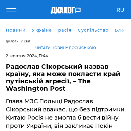
RU
Новини
Україна
расія
Суспільство
Блоги
ДІАЛОГ
У СВІТІ
ЧИТАТИ НОВИНУ РОСІЙСЬКОЮ
2 жовтня 2024, 11:44
Радослав Сікорський назвав
країну, яка може покласти край
путінській агресії, – The
Washington Post
Глава МЗС Польщі Радослав
Сікорський вважає, що без підтримки
Китаю Росія не змогла б вести війну
проти України, він закликає Пекін