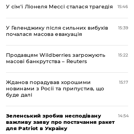
У сім'ї Ліонеля Мессі сталася трагедія
15:46
У Геленджику після сильних вибухів
15:39
почалася масова евакуація
Продавцям Wildberries загрожують
15:22
масові банкрутства – Reuters
Жданов порадував хорошими
15:17
новинами з Росії та припустив, що
буде далі
Зеленський зробив несподівану
14:54
важливу заяву про постачання ракет
для Patriot в Україну