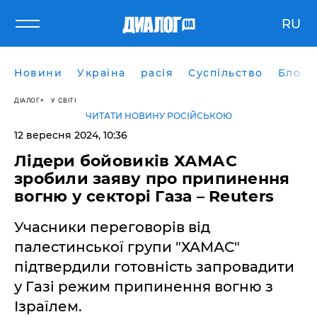
RU
Новини
Україна
расія
Суспільство
Блоги
ДІАЛОГ
У СВІТІ
ЧИТАТИ НОВИНУ РОСІЙСЬКОЮ
12 вересня 2024, 10:36
Лідери бойовиків ХАМАС
зробили заяву про припинення
вогню у секторі Газа – Reuters
Учасники переговорів від
палестинської групи "ХАМАС"
підтвердили готовність запровадити
у Газі режим припинення вогню з
Ізраїлем.