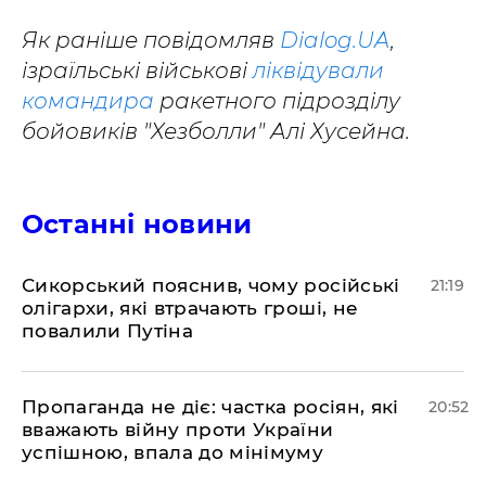
Як раніше повідомляв
Dialog.UA
,
ізраїльські військові
ліквідували
командира
ракетного підрозділу
бойовиків "Хезболли" Алі Хусейна.
Останні новини
​Сикорський пояснив, чому російські
21:19
олігархи, які втрачають гроші, не
повалили Путіна
​Пропаганда не діє: частка росіян, які
20:52
вважають війну проти України
успішною, впала до мінімуму