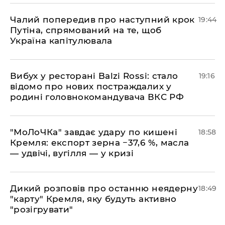
​Чалий попередив про наступний крок
19:44
Путіна, спрямований на те, щоб
Україна капітулювала
​Вибух у ресторані Balzi Rossi: стало
19:16
відомо про нових постраждалих у
родині головнокомандувача ВКС РФ
​"МоЛоЧКа" завдає удару по кишені
18:58
Кремля: експорт зерна −37,6 %, масла
— удвічі, вугілля — у кризі
​Дикий розповів про останню неядерну
18:49
"карту" Кремля, яку будуть активно
"розігрувати"