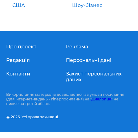
США
Шоу-бізнес
Про проект
Реклама
Редакція
Персональні дані
Контакти
Захист персональних
даних
Використання матеріалів дозволяється за умови посилання
(для інтернет-видань - гіперпосилання) на "
Диалог.ua
" не
нижче за третій абзац.
� 2026,
Усі права захищені.