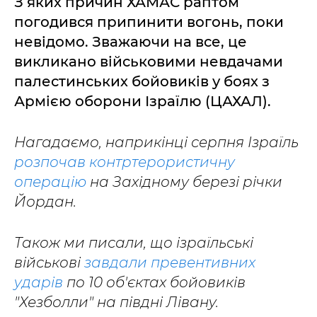
З яких причин ХАМАС раптом
погодився припинити вогонь, поки
невідомо. Зважаючи на все, це
викликано військовими невдачами
палестинських бойовиків у боях з
Армією оборони Ізраїлю (ЦАХАЛ).
Нагадаємо, наприкінці серпня Ізраїль
розпочав контртерористичну
операцію
на Західному березі річки
Йордан.
Також ми писали, що ізраїльські
військові
завдали превентивних
ударів
по 10 об'єктах бойовиків
"Хезболли" на півдні Лівану.