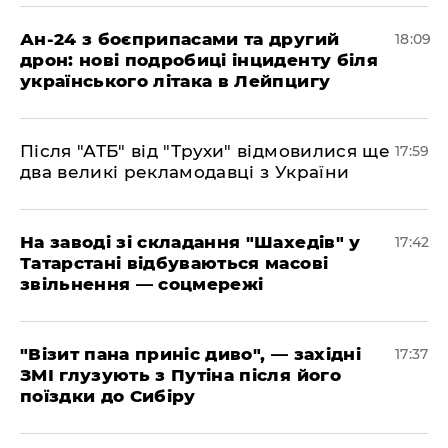
​Ан-24 з боєприпасами та другий
18:09
дрон: нові подробиці інциденту біля
українського літака в Лейпцигу
​Після "АТБ" від "Трухи" відмовилися ще
17:59
два великі рекламодавці з України
​На заводі зі складання "Шахедів" у
17:42
Татарстані відбуваються масові
звільнення — соцмережі
"Візит пана приніс диво", — західні
17:37
ЗМІ глузують з Путіна після його
поїздки до Сибіру