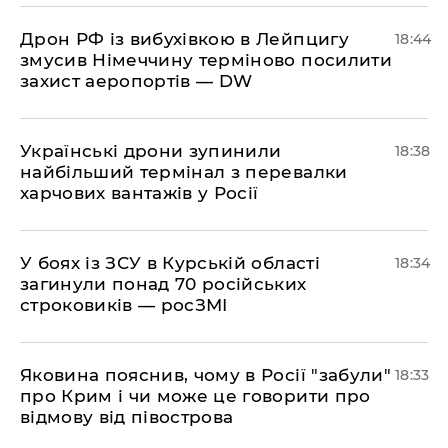
​Дрон РФ із вибухівкою в Лейпцигу
18:44
змусив Німеччину терміново посилити
захист аеропортів — DW
​Українські дрони зупинили
18:38
найбільший термінал з перевалки
харчових вантажів у Росії
​У боях із ЗСУ в Курській області
18:34
загинули понад 70 російських
строковиків — росЗМІ
​Яковина пояснив, чому в Росії "забули"
18:33
про Крим і чи може це говорити про
відмову від півострова