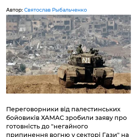
Автор:
Святослав Рыбальченко
Переговорники від палестинських
бойовиків ХАМАС зробили заяву про
готовність до "негайного
припинення вогню у секторі Гази" на