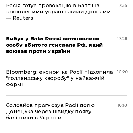
Росія готує провокацію в Балтії із
17:35
захопленими українськими дронами
— Reuters
​Вибух у Balzi Rossi: встановлено
17:28
особу вбитого генерала РФ, який
воював проти України
Bloomberg: економіка Росії підхопила
16:20
"голландську хворобу" у найважчій
формі
Соловйов прогнозує Росії долю
16:18
Донецька через швидку появу
балістики в України