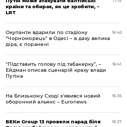
​Путін може атакувати балтійські
17:15
країни та обирає, як це зробити, –
LRT
​Окупанти вдарили по стадіону
16:42
"Чорноморець" в Одесі – в даху велика
діра, є поранені
​“Підставить голову під табакерку”, –
16:41
Ейдман описав сценарій краху влади
Путіна
На Близькому Сході з'явився новий
16:35
оборонний альянс – Euronews
БЕКи Group 13 провели парад біля
16:27