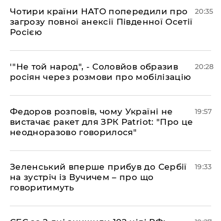
​Чотири країни НАТО попередили про
20:35
загрозу повної анексії Південної Осетії
Росією
​'"Не той народ", - Соловйов образив
20:28
росіян через розмови про мобілізацію
​Федоров розповів, чому Україні не
19:57
вистачає ракет для ЗРК Patriot: "Про це
неодноразово говорилося"
​Зеленський вперше прибув до Сербії
19:33
на зустріч із Вучичем – про що
говоритимуть