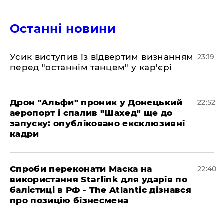
Останні новини
​Усик виступив із відвертим визнанням
23:19
перед "останнім танцем" у кар'єрі
​Дрон "Альфи" проник у Донецький
22:52
аеропорт і спалив "Шахед" ще до
запуску: опубліковано ексклюзивні
кадри
​Спроби переконати Маска на
22:40
використання Starlink для ударів по
балістиці в РФ - The Atlantic дізнався
про позицію бізнесмена