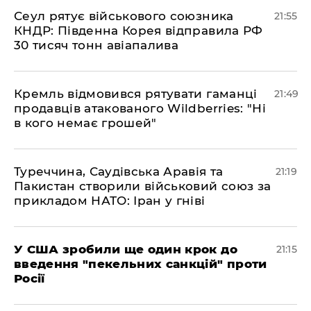
​Сеул рятує військового союзника
21:55
КНДР: Південна Корея відправила РФ
30 тисяч тонн авіапалива
​Кремль відмовився рятувати гаманці
21:49
продавців атакованого Wildberries: "Ні
в кого немає грошей"
​Туреччина, Саудівська Аравія та
21:19
Пакистан створили військовий союз за
прикладом НАТО: Іран у гніві
​У США зробили ще один крок до
21:15
введення "пекельних санкцій" проти
Росії