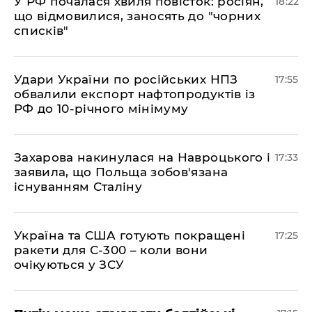
​У РФ почалася хвиля повісток: росіян,
18:22
що відмовилися, заносять до "чорних
списків"
​Удари України по російських НПЗ
17:55
обвалили експорт нафтопродуктів із
РФ до 10-річного мінімуму
​Захарова накинулася на Навроцького і
17:33
заявила, що Польща зобов'язана
існуванням Сталіну
​Україна та США готують покращені
17:25
ракети для С-300 – коли вони
очікуються у ЗСУ