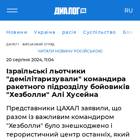
RU
Новини
Україна
расія
Суспільство
Блоги
ДІАЛОГ
ВІЙСЬКОВИЙ ОГЛЯД
ЧИТАТИ НОВИНУ РОСІЙСЬКОЮ
20 серпня 2024, 11:04
Ізраїльські льотчики
"демілітаризували" командира
ракетного підрозділу бойовиків
"Хезболли" Алі Хусейна
Представники ЦАХАЛ заявили, що
разом із важливим командиром
"Хезболли" було знешкоджено і
терористичний центр останніх, який