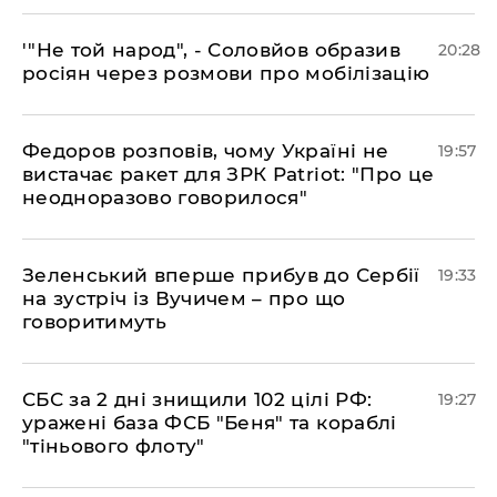
​'"Не той народ", - Соловйов образив
20:28
росіян через розмови про мобілізацію
​Федоров розповів, чому Україні не
19:57
вистачає ракет для ЗРК Patriot: "Про це
неодноразово говорилося"
​Зеленський вперше прибув до Сербії
19:33
на зустріч із Вучичем – про що
говоритимуть
​СБС за 2 дні знищили 102 цілі РФ:
19:27
уражені база ФСБ "Беня" та кораблі
"тіньового флоту"