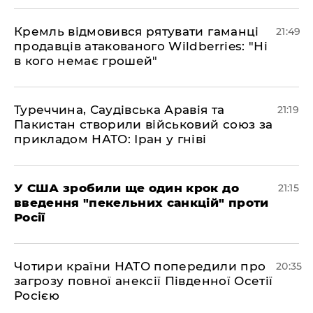
​Кремль відмовився рятувати гаманці
21:49
продавців атакованого Wildberries: "Ні
в кого немає грошей"
​Туреччина, Саудівська Аравія та
21:19
Пакистан створили військовий союз за
прикладом НАТО: Іран у гніві
​У США зробили ще один крок до
21:15
введення "пекельних санкцій" проти
Росії
​Чотири країни НАТО попередили про
20:35
загрозу повної анексії Південної Осетії
Росією