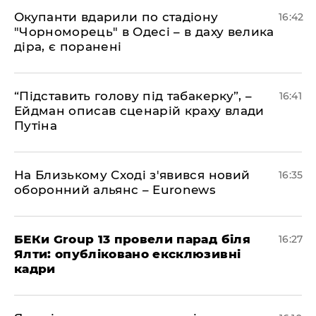
​Окупанти вдарили по стадіону
16:42
"Чорноморець" в Одесі – в даху велика
діра, є поранені
​“Підставить голову під табакерку”, –
16:41
Ейдман описав сценарій краху влади
Путіна
На Близькому Сході з'явився новий
16:35
оборонний альянс – Euronews
БЕКи Group 13 провели парад біля
16:27
Ялти: опубліковано ексклюзивні
кадри