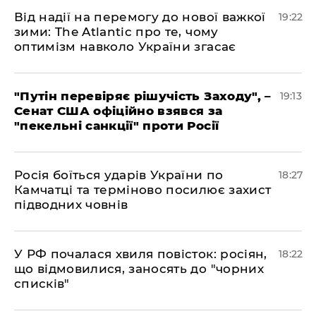
​Від надії на перемогу до нової важкої
19:22
зими: The Atlantic про те, чому
оптимізм навколо України згасає
​"Путін перевіряє рішучість Заходу", –
19:13
Сенат США офіційно взявся за
"пекельні санкції" проти Росії
​Росія боїться ударів України по
18:27
Камчатці та терміново посилює захист
підводних човнів
​У РФ почалася хвиля повісток: росіян,
18:22
що відмовилися, заносять до "чорних
списків"