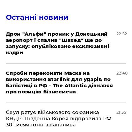
Останні новини
​Дрон "Альфи" проник у Донецький
22:52
аеропорт і спалив "Шахед" ще до
запуску: опубліковано ексклюзивні
кадри
​Спроби переконати Маска на
22:40
використання Starlink для ударів по
балістиці в РФ - The Atlantic дізнався
про позицію бізнесмена
​Сеул рятує військового союзника
21:55
КНДР: Південна Корея відправила РФ
30 тисяч тонн авіапалива