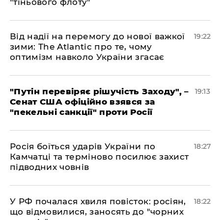
"тіньового флоту"
​Від надії на перемогу до нової важкої
19:22
зими: The Atlantic про те, чому
оптимізм навколо України згасає
​"Путін перевіряє рішучість Заходу", –
19:13
Сенат США офіційно взявся за
"пекельні санкції" проти Росії
​Росія боїться ударів України по
18:27
Камчатці та терміново посилює захист
підводних човнів
​У РФ почалася хвиля повісток: росіян,
18:22
що відмовилися, заносять до "чорних