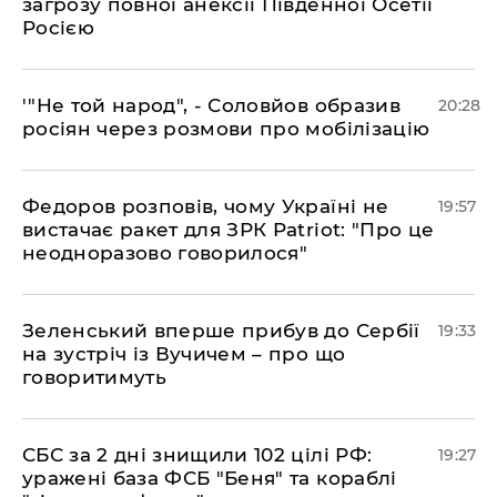
загрозу повної анексії Південної Осетії
Росією
​'"Не той народ", - Соловйов образив
20:28
росіян через розмови про мобілізацію
​Федоров розповів, чому Україні не
19:57
вистачає ракет для ЗРК Patriot: "Про це
неодноразово говорилося"
​Зеленський вперше прибув до Сербії
19:33
на зустріч із Вучичем – про що
говоритимуть
​СБС за 2 дні знищили 102 цілі РФ:
19:27
уражені база ФСБ "Беня" та кораблі