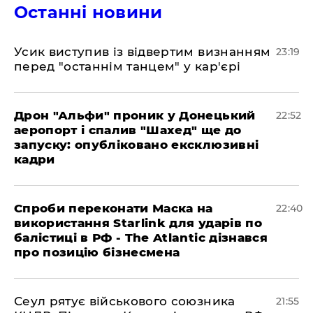
Останні новини
​Усик виступив із відвертим визнанням
23:19
перед "останнім танцем" у кар'єрі
​Дрон "Альфи" проник у Донецький
22:52
аеропорт і спалив "Шахед" ще до
запуску: опубліковано ексклюзивні
кадри
​Спроби переконати Маска на
22:40
використання Starlink для ударів по
балістиці в РФ - The Atlantic дізнався
про позицію бізнесмена
​Сеул рятує військового союзника
21:55