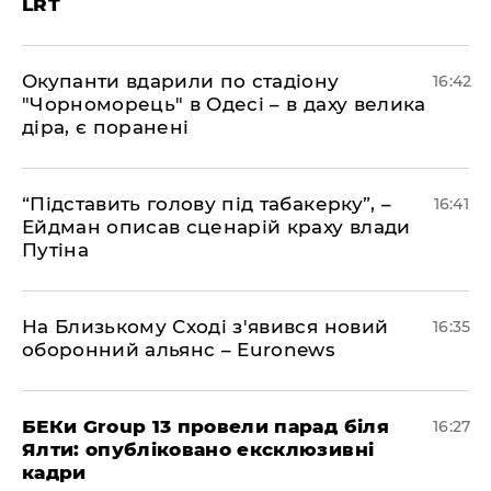
LRT
​Окупанти вдарили по стадіону
16:42
"Чорноморець" в Одесі – в даху велика
діра, є поранені
​“Підставить голову під табакерку”, –
16:41
Ейдман описав сценарій краху влади
Путіна
На Близькому Сході з'явився новий
16:35
оборонний альянс – Euronews
БЕКи Group 13 провели парад біля
16:27
Ялти: опубліковано ексклюзивні
кадри