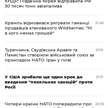
КНДР: Південна Корея відправила РФ
30 тисяч тонн авіапалива
​Кремль відмовився рятувати гаманці
21:49
продавців атакованого Wildberries: "Ні
в кого немає грошей"
​Туреччина, Саудівська Аравія та
21:19
Пакистан створили військовий союз за
прикладом НАТО: Іран у гніві
​У США зробили ще один крок до
21:15
введення "пекельних санкцій" проти
Росії
​Чотири країни НАТО попередили про
20:35