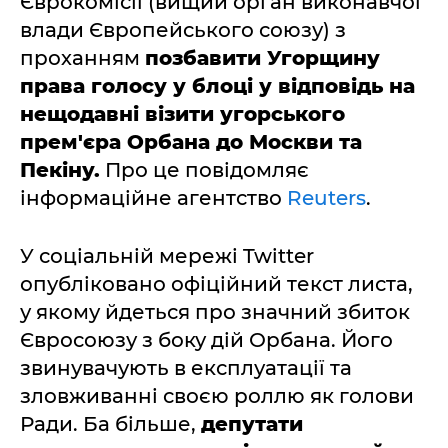
Єврокомісії (вищий орган виконавчої
влади Європейського союзу) з
проханням
позбавити Угорщину
права голосу у блоці у відповідь на
нещодавні візити угорського
прем'єра Орбана до Москви та
Пекіну.
Про це повідомляє
інформаційне агентство
Reuters
.
У соціальній мережі Twitter
опубліковано офіційний текст листа,
у якому йдеться про значний збиток
Євросоюзу з боку дій Орбана. Його
звинувачують в експлуатації та
зловживанні своєю роллю як голови
Ради. Ба більше,
депутати