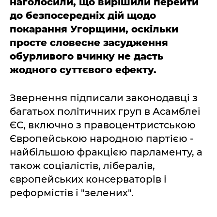
наголосили, що вирішили перейти
до безпосередніх дій щодо
покарання Угорщини, оскільки
просте словесне засудження
обурливого вчинку не дасть
жодного суттєвого ефекту.
Звернення підписали законодавці з
багатьох політичних груп в Асамблеї
ЄС, включно з правоцентристською
Європейською народною партією -
найбільшою фракцією парламенту, а
також соціалістів, лібералів,
європейських консерваторів і
реформістів і "зелених".