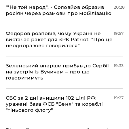
​'"Не той народ", - Соловйов образив
20:28
росіян через розмови про мобілізацію
​Федоров розповів, чому Україні не
19:57
вистачає ракет для ЗРК Patriot: "Про це
неодноразово говорилося"
​Зеленський вперше прибув до Сербії
19:33
на зустріч із Вучичем – про що
говоритимуть
​СБС за 2 дні знищили 102 цілі РФ:
19:27
уражені база ФСБ "Беня" та кораблі
"тіньового флоту"