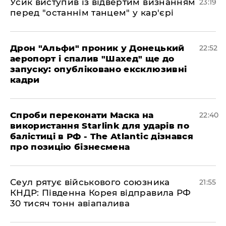
​Усик виступив із відвертим визнанням
23:19
перед "останнім танцем" у кар'єрі
​Дрон "Альфи" проник у Донецький
22:52
аеропорт і спалив "Шахед" ще до
запуску: опубліковано ексклюзивні
кадри
​Спроби переконати Маска на
22:40
використання Starlink для ударів по
балістиці в РФ - The Atlantic дізнався
про позицію бізнесмена
​Сеул рятує військового союзника
21:55
КНДР: Південна Корея відправила РФ
30 тисяч тонн авіапалива