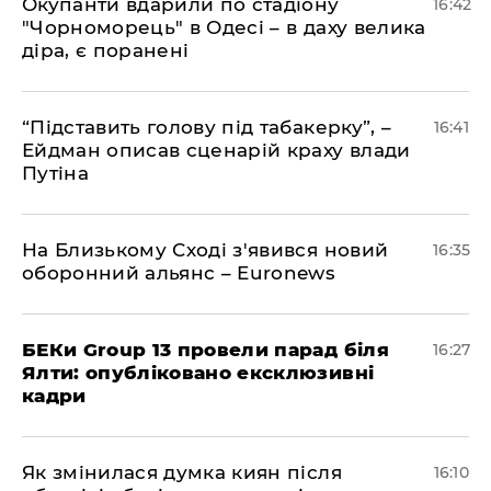
​Окупанти вдарили по стадіону
16:42
"Чорноморець" в Одесі – в даху велика
діра, є поранені
​“Підставить голову під табакерку”, –
16:41
Ейдман описав сценарій краху влади
Путіна
На Близькому Сході з'явився новий
16:35
оборонний альянс – Euronews
БЕКи Group 13 провели парад біля
16:27
Ялти: опубліковано ексклюзивні
кадри
Як змінилася думка киян після
16:10