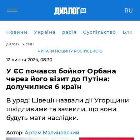
RU
Новини
Україна
расія
Суспільство
Блоги
ДІАЛОГ
У СВІТІ
ЧИТАТИ НОВИНУ РОСІЙСЬКОЮ
12 липня 2024, 08:30
У ЄС почався бойкот Орбана
через його візит до Путіна:
долучилися 6 країн
В уряді Швеції назвали дії Угорщини
шкідливими та заявили, що вони
будуть мати наслідки.
Автор:
Артем Малиновский