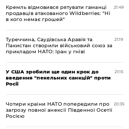
​Кремль відмовився рятувати гаманці
21:49
продавців атакованого Wildberries: "Ні
в кого немає грошей"
​Туреччина, Саудівська Аравія та
21:19
Пакистан створили військовий союз за
прикладом НАТО: Іран у гніві
​У США зробили ще один крок до
21:15
введення "пекельних санкцій" проти
Росії
​Чотири країни НАТО попередили про
20:35
загрозу повної анексії Південної Осетії
Росією