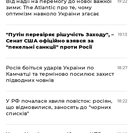
​Від надії на перемогу до нової важкої
19:22
зими: The Atlantic про те, чому
оптимізм навколо України згасає
​"Путін перевіряє рішучість Заходу", –
19:13
Сенат США офіційно взявся за
"пекельні санкції" проти Росії
​Росія боїться ударів України по
18:27
Камчатці та терміново посилює захист
підводних човнів
​У РФ почалася хвиля повісток: росіян,
18:22
що відмовилися, заносять до "чорних
списків"