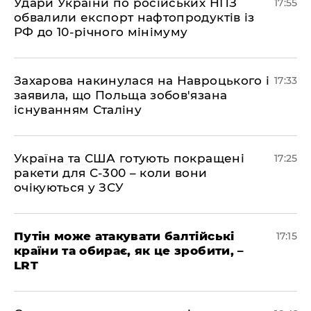
​Удари України по російських НПЗ
17:55
обвалили експорт нафтопродуктів із
РФ до 10-річного мінімуму
​Захарова накинулася на Навроцького і
17:33
заявила, що Польща зобов'язана
існуванням Сталіну
​Україна та США готують покращені
17:25
ракети для С-300 – коли вони
очікуються у ЗСУ
​Путін може атакувати балтійські
17:15
країни та обирає, як це зробити, –
LRT