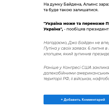
На думку Байдена, Альянс зараз
та буде такою залишатися.
"Україна може та переможе П
Україна",
- пообіцяв президен
Нагадаємо, Джо Байден не впер
Путіна у своїх заявах. 6 липня 
хлопцем, який зупинив президен
Раніше у Конгресі США заклик
далекобійними американським
території РФ, її військах, нафто
+ Добавить Комментарий