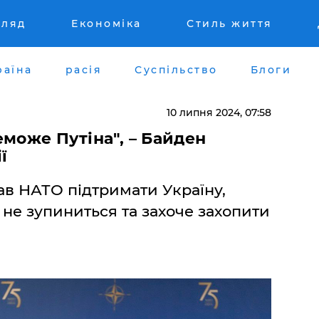
гляд
Економіка
Стиль життя
раїна
расія
Суспільство
Блоги
10 липня 2024, 07:58
еможе Путіна", – Байден
ї
в НАТО підтримати Україну,
не зупиниться та захоче захопити