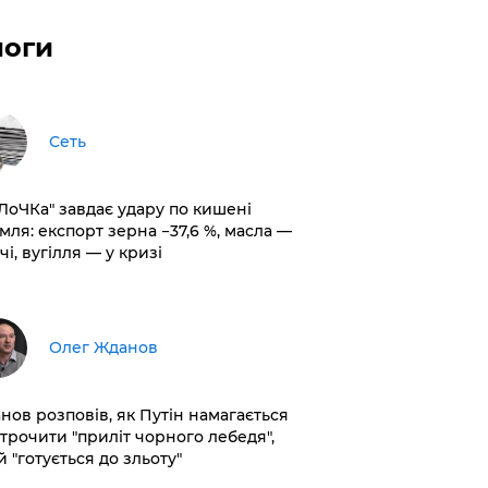
логи
Сеть
оЛоЧКа" завдає удару по кишені
мля: експорт зерна −37,6 %, масла —
чі, вугілля — у кризі
Олег Жданов
нов розповів, як Путін намагається
строчити "приліт чорного лебедя",
 "готується до зльоту"