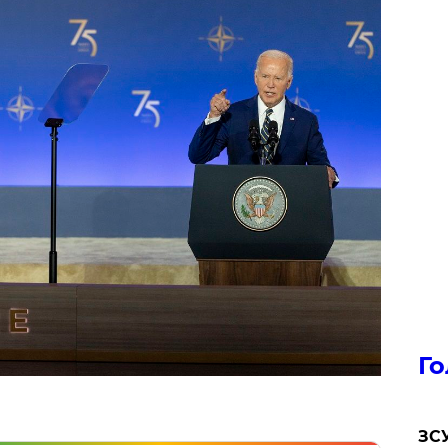
Го
ЗСУ