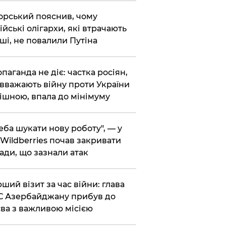
корський пояснив, чому
ійські олігархи, які втрачають
ші, не повалили Путіна
опаганда не діє: частка росіян,
 вважають війну проти України
ішною, впала до мінімуму
реба шукати нову роботу", — у
Wildberries почав закривати
ади, що зазнали атак
рший візит за час війни: глава
 Азербайджану прибув до
ва з важливою місією