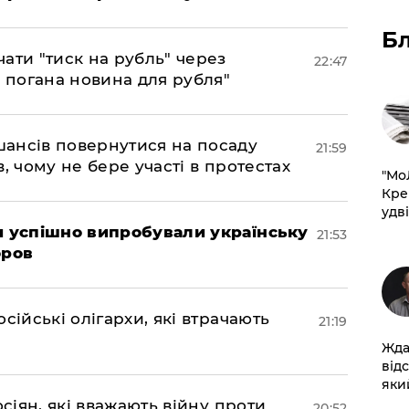
Б
ати "тиск на рубль" через
22:47
е погана новина для рубля"
шансів повернутися на посаду
21:59
, чому не бере участі в протестах
​"М
Кре
удві
ми успішно випробували українську
21:53
оров
сійські олігархи, які втрачають
21:19
Жда
від
який
осіян, які вважають війну проти
20:52