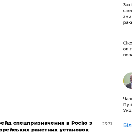
​За
спе
зни
рак
​Сі
оліг
пов
​Ча
Пут
Укр
 рейд спецпризначення в Росію з
23:31
Бі
орейських ракетних установок