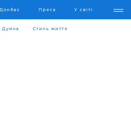
Донбас
Преса
У світі
Думка
Стиль життя