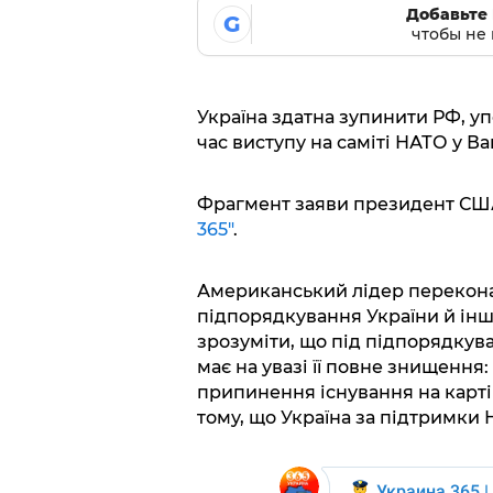
Добавьте 
G
чтобы не 
Україна здатна зупинити РФ, у
час виступу на саміті НАТО у В
Фрагмент заяви президент США
365"
.
Американський лідер перекона
підпорядкування України й інш
зрозуміти, що під підпорядкув
має на увазі її повне знищення:
припинення існування на карті 
тому, що Україна за підтримки