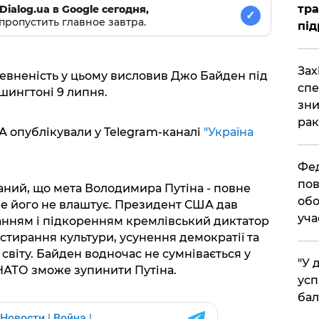
тра
Dialog.ua в Google сегодня,
✓
пропустить главное завтра.
під
​За
певненість у цьому висловив Джо Байден під
спе
ашингтоні 9 липня.
зни
рак
 опублікували у Telegram-каналі
"Україна
​Фе
пов
ний, що мета Володимира Путіна - повне
обо
е його не влаштує. Президент США дав
уча
анням і підкоренням кремлівський диктатор
 стирання культури, усунення демократії та
світу. Байден водночас не сумнівається у
​"У
 НАТО зможе зупинити Путіна.
усп
бал