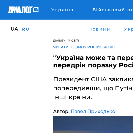
Україна
Військовий о
UA |
RU
Новини
Ук
ДІАЛОГ
У СВІТІ
ЧИТАТИ НОВИНУ РОСІЙСЬКОЮ
"Україна може та пер
передрік поразку Росі
Президент США заклика
попередивши, що Путін 
інші країни.
Автор:
Павел Приходько