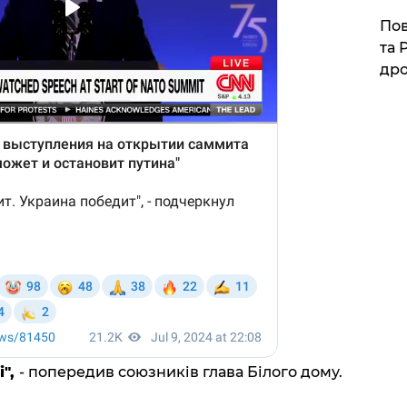
​По
та 
дро
і",
- попередив союзників глава Білого дому.