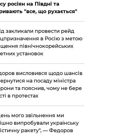
су росіян на Півдні та
ривають "все, що рухається"
хід закликали провести рейд
цпризначення в Росію з метою
щення північнокорейських
етних установок
доров висловився щодо шансів
ернутися на посаду міністра
рони та пояснив, чому не бере
сті в протестах
 день мого звільнення ми
ішно випробували українську
істичну ракету", — Федоров