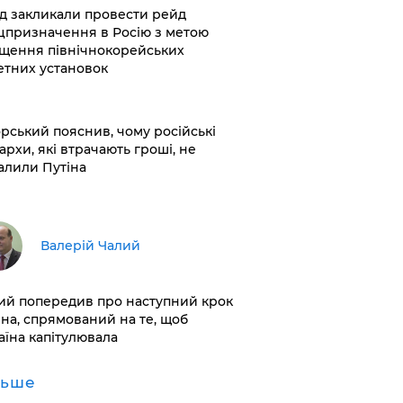
хід закликали провести рейд
цпризначення в Росію з метою
щення північнокорейських
етних установок
корський пояснив, чому російські
архи, які втрачають гроші, не
алили Путіна
Валерій Чалий
лий попередив про наступний крок
іна, спрямований на те, щоб
аїна капітулювала
льше