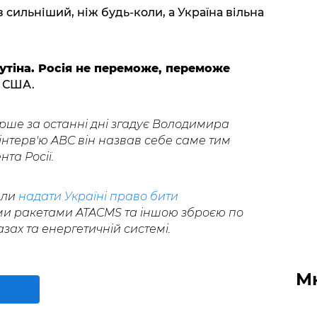
 сильніший, ніж будь-коли, а Україна вільна
утіна. Росія не переможе, переможе
т США.
ше за останні дні згадує Володимира
в інтерв'ю ABC він назвав себе саме тим
та Росії.
али
надати Україні право бити
и ракетами ATACMS та іншою зброєю по
базах та енергетичній системі.
М