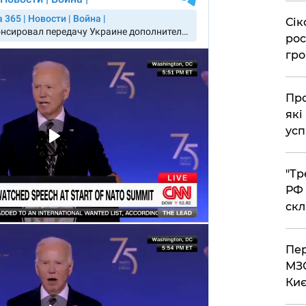
​Сі
рос
гро
​Пр
які
усп
​"Т
РФ 
скл
​Пе
МЗС
Киє