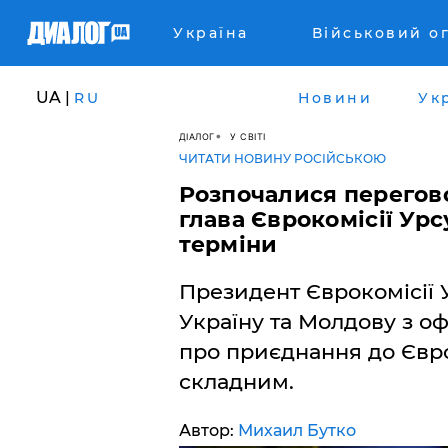
Україна
Військовий о
UA |
RU
Новини
Ук
ДІАЛОГ
У СВІТІ
ЧИТАТИ НОВИНУ РОСІЙСЬКОЮ
Розпочалися перегово
глава Єврокомісії Ур
терміни
Президент Єврокомісії 
Україну та Молдову з о
про приєднання до Євро
складним.
Автор:
Михаил Бутко