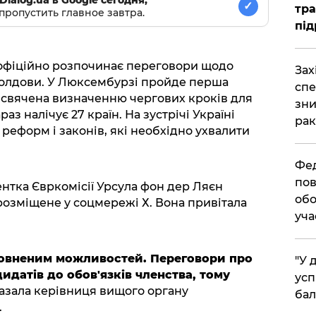
✓
тра
пропустить главное завтра.
під
 офіційно розпочинає переговори щодо
​За
Молдови. У Люксембурзі пройде перша
спе
исвячена визначенню чергових кроків для
зни
аз налічує 27 країн. На зустрічі Україні
рак
реформ і законів, які необхідно ухвалити
​Фе
пов
ентка Євркомісії Урсула фон дер Ляєн
обо
 розміщене у соцмережі Х. Вона привітала
уча
повненим можливостей. Переговори про
​"У
идатів до обов'язків членства, тому
усп
казала керівниця вищого органу
бал
.