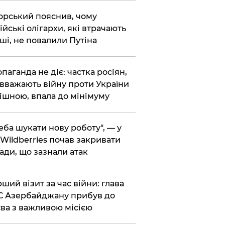
корський пояснив, чому
ійські олігархи, які втрачають
ші, не повалили Путіна
опаганда не діє: частка росіян,
 вважають війну проти України
ішною, впала до мінімуму
реба шукати нову роботу", — у
Wildberries почав закривати
ади, що зазнали атак
рший візит за час війни: глава
 Азербайджану прибув до
ва з важливою місією