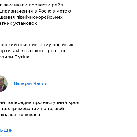
хід закликали провести рейд
цпризначення в Росію з метою
щення північнокорейських
етних установок
корський пояснив, чому російські
архи, які втрачають гроші, не
алили Путіна
Валерій Чалий
лий попередив про наступний крок
іна, спрямований на те, щоб
аїна капітулювала
льше