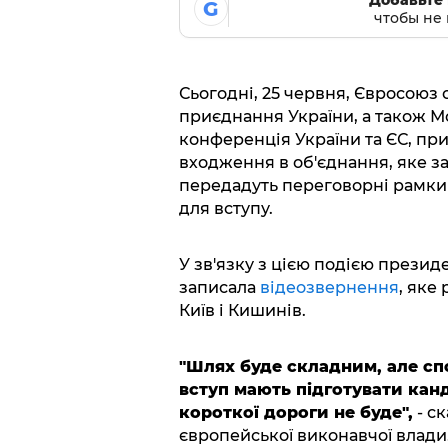
G
чтобы не 
Сьогодні, 25 червня, Євросоюз
приєднання України, а також 
конференція України та ЄС, пр
входження в об'єднання, яке зар
передадуть переговорні рамки 
для вступу.
У зв'язку з цією подією презид
записала
відеозвернення
, яке
Київ і Кишинів.
"Шлях буде складним, але с
вступ мають підготувати канд
короткої дороги не буде",
- с
європейської виконавчої влади