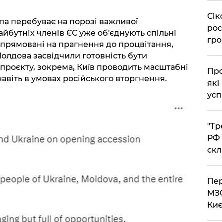
​Сі
па перебуває на порозі важливої
рос
айбутніх членів ЄС уже об'єднують спільні
гро
спрямовані на прагнення до процвітання,
 Молдова засвідчили готовність бути
роєкту, зокрема, Київ проводить масштабні
​Пр
авіть в умовах російського вторгнення.
які
усп
​"Т
РФ 
скл
​Пе
МЗС
Киє