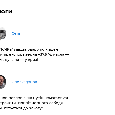
логи
Сеть
оЛоЧКа" завдає удару по кишені
мля: експорт зерна −37,6 %, масла —
чі, вугілля — у кризі
Олег Жданов
нов розповів, як Путін намагається
строчити "приліт чорного лебедя",
 "готується до зльоту"