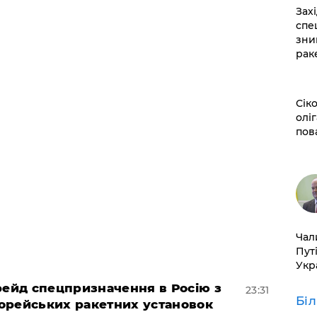
​За
спе
зни
рак
​Сі
оліг
пов
​Ча
Пут
Укр
 рейд спецпризначення в Росію з
23:31
Бі
орейських ракетних установок