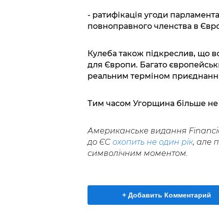
- ратифікація угоди парламент
повноправного членства в Євро
Кулеба також підкреслив, що в
для Європи. Багато європейськ
реальним терміном приєднання 
Тим часом Угорщина більше не 
Американське видання Financia
до ЄС
охопить не один рік
, але 
символічним моментом.
+ Добавить Комментарий