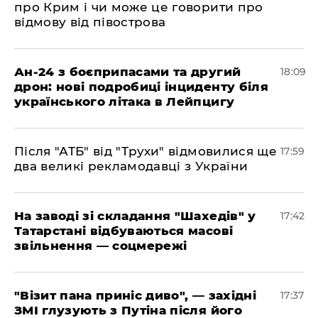
про Крим і чи може це говорити про
відмову від півострова
​Ан-24 з боєприпасами та другий
18:09
дрон: нові подробиці інциденту біля
українського літака в Лейпцигу
​Після "АТБ" від "Трухи" відмовилися ще
17:59
два великі рекламодавці з України
​На заводі зі складання "Шахедів" у
17:42
Татарстані відбуваються масові
звільнення — соцмережі
"Візит пана приніс диво", — західні
17:37
ЗМІ глузують з Путіна після його