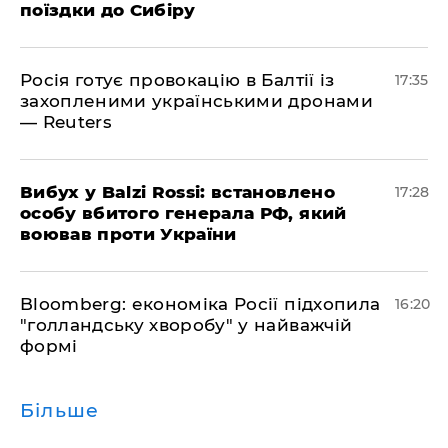
поїздки до Сибіру
Росія готує провокацію в Балтії із
17:35
захопленими українськими дронами
— Reuters
​Вибух у Balzi Rossi: встановлено
17:28
особу вбитого генерала РФ, який
воював проти України
Bloomberg: економіка Росії підхопила
16:20
"голландську хворобу" у найважчій
формі
Більше