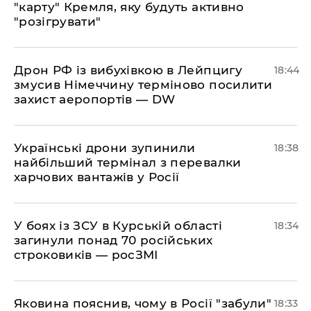
"карту" Кремля, яку будуть активно
"розігрувати"
​Дрон РФ із вибухівкою в Лейпцигу
18:44
змусив Німеччину терміново посилити
захист аеропортів — DW
​Українські дрони зупинили
18:38
найбільший термінал з перевалки
харчових вантажів у Росії
​У боях із ЗСУ в Курській області
18:34
загинули понад 70 російських
строковиків — росЗМІ
​Яковина пояснив, чому в Росії "забули"
18:33