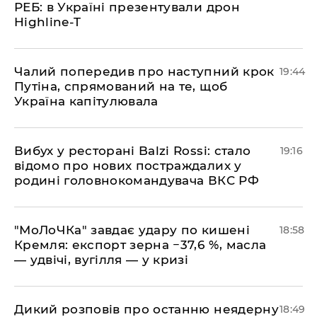
РЕБ: в Україні презентували дрон
Highline-T
​Чалий попередив про наступний крок
19:44
Путіна, спрямований на те, щоб
Україна капітулювала
​Вибух у ресторані Balzi Rossi: стало
19:16
відомо про нових постраждалих у
родині головнокомандувача ВКС РФ
​"МоЛоЧКа" завдає удару по кишені
18:58
Кремля: експорт зерна −37,6 %, масла
— удвічі, вугілля — у кризі
​Дикий розповів про останню неядерну
18:49