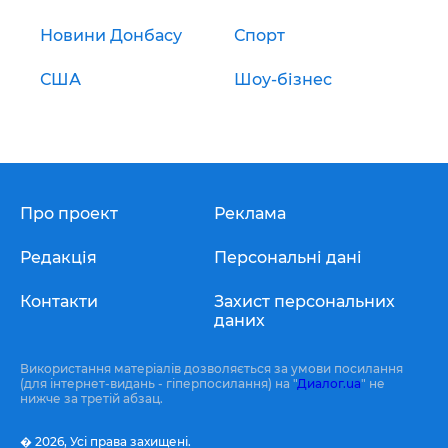
Новини Донбасу
Спорт
США
Шоу-бізнес
Про проект
Реклама
Редакція
Персональні дані
Контакти
Захист персональних
даних
Використання матеріалів дозволяється за умови посилання
(для інтернет-видань - гіперпосилання) на "
Диалог.ua
" не
нижче за третій абзац.
� 2026,
Усі права захищені.