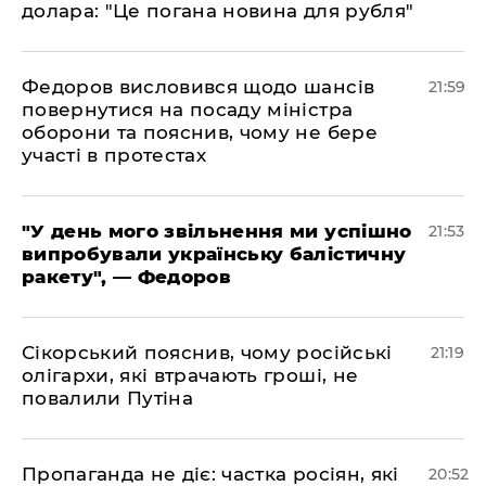
долара: "Це погана новина для рубля"
​Федоров висловився щодо шансів
21:59
повернутися на посаду міністра
оборони та пояснив, чому не бере
участі в протестах
​"У день мого звільнення ми успішно
21:53
випробували українську балістичну
ракету", — Федоров
​Сікорський пояснив, чому російські
21:19
олігархи, які втрачають гроші, не
повалили Путіна
​Пропаганда не діє: частка росіян, які
20:52