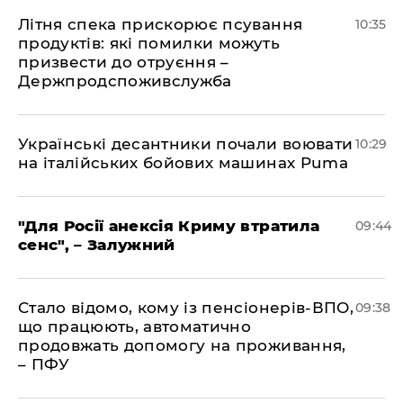
Літня спека прискорює псування
10:35
продуктів: які помилки можуть
призвести до отруєння –
Держпродспоживслужба
Українські десантники почали воювати
10:29
на італійських бойових машинах Puma
"Для Росії анексія Криму втратила
09:44
сенс", – Залужний
Стало відомо, кому із пенсіонерів-ВПО,
09:38
що працюють, автоматично
продовжать допомогу на проживання,
– ПФУ