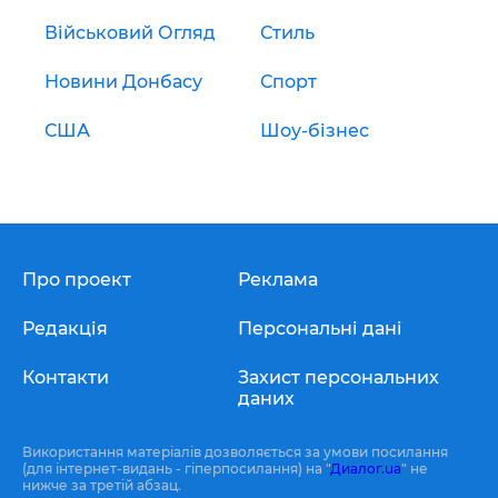
Військовий Огляд
Стиль
Новини Донбасу
Спорт
США
Шоу-бізнес
Про проект
Реклама
Редакція
Персональні дані
Контакти
Захист персональних
даних
Використання матеріалів дозволяється за умови посилання
(для інтернет-видань - гіперпосилання) на "
Диалог.ua
" не
нижче за третій абзац.