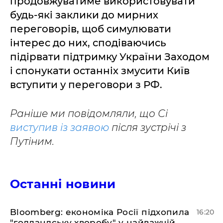
продовжуватиме використовувати
будь-які заклики до мирних
переговорів, щоб симулювати
інтерес до них, сподіваючись
підірвати підтримку України Заходом
і спонукати останніх змусити Київ
вступити у переговори з РФ.
Раніше ми повідомляли, що Сі
виступив із заявою
після зустрічі з
Путіним.
Останні новини
Bloomberg: економіка Росії підхопила
16:20
"голландську хворобу" у найважчій