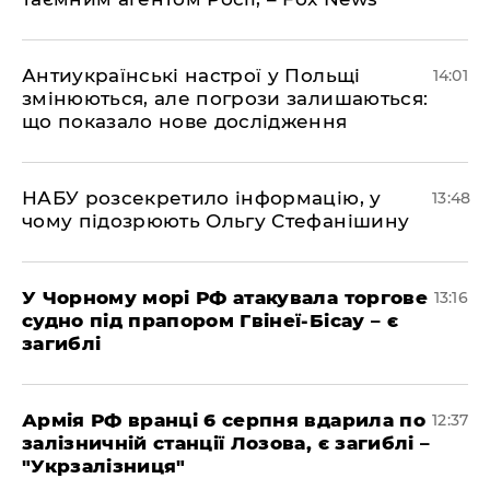
Антиукраїнські настрої у Польщі
14:01
змінюються, але погрози залишаються:
що показало нове дослідження
НАБУ розсекретило інформацію, у
13:48
чому підозрюють Ольгу Стефанішину
У Чорному морі РФ атакувала торгове
13:16
судно під прапором Гвінеї-Бісау – є
загиблі
Армія РФ вранці 6 серпня вдарила по
12:37
залізничній станції Лозова, є загиблі –
"Укрзалізниця"