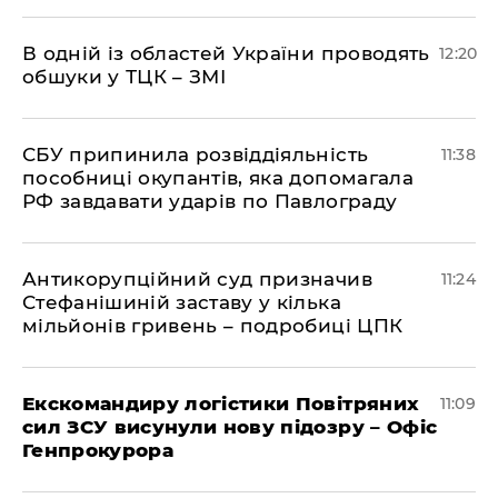
В одній із областей України проводять
12:20
обшуки у ТЦК – ЗМІ
СБУ припинила розвіддіяльність
11:38
пособниці окупантів, яка допомагала
РФ завдавати ударів по Павлограду
Антикорупційний суд призначив
11:24
Стефанішиній заставу у кілька
мільйонів гривень – подробиці ЦПК
Екскомандиру логістики Повітряних
11:09
сил ЗСУ висунули нову підозру – Офіс
Генпрокурора