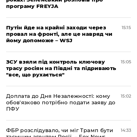
програму FREYJA
Путін йде на крайні заходи через
15:15
провал на фронті, але це навряд чи
йому допоможе – WSJ
ЗСУ взяли під контроль ключову
15:05
трасу росіян на Півдні та підривають
"все, що рухається"
Доплата до Дня Незалежності: кому
15:02
обов'язково потрібно подати заяву до
ПФУ
ФБР розслідувало, чи міг Трамп бути
14:33
таємним агентом Росії, – Fox News