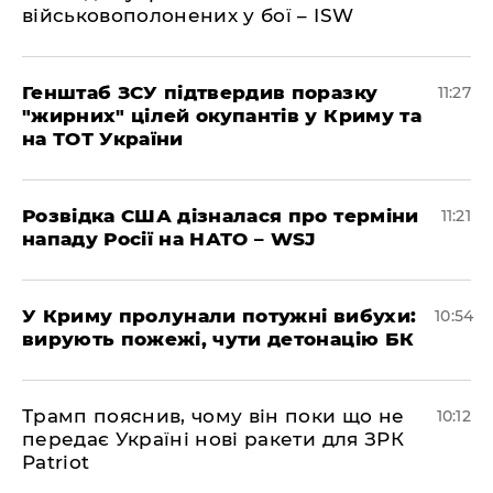
військовополонених у бої – ISW
Генштаб ЗСУ підтвердив поразку
11:27
"жирних" цілей окупантів у Криму та
на ТОТ України
Розвідка США дізналася про терміни
11:21
нападу Росії на НАТО – WSJ
У Криму пролунали потужні вибухи:
10:54
вирують пожежі, чути детонацію БК
Трамп пояснив, чому він поки що не
10:12
передає Україні нові ракети для ЗРК
Patriot