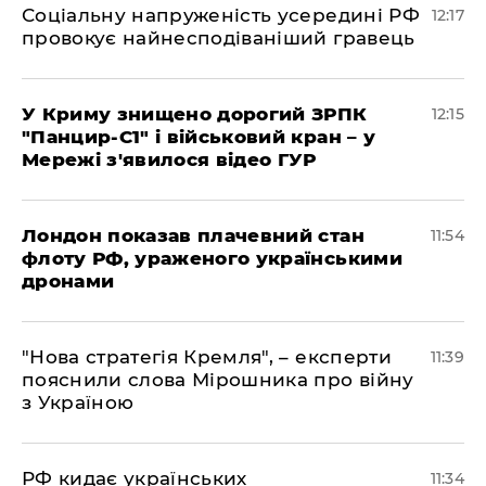
Соціальну напруженість усередині РФ
12:17
провокує найнесподіваніший гравець
У Криму знищено дорогий ЗРПК
12:15
"Панцир-С1" і військовий кран – у
Мережі з'явилося відео ГУР
Лондон показав плачевний стан
11:54
флоту РФ, ураженого українськими
дронами
"Нова стратегія Кремля", – експерти
11:39
пояснили слова Мірошника про війну
з Україною
РФ кидає українських
11:34