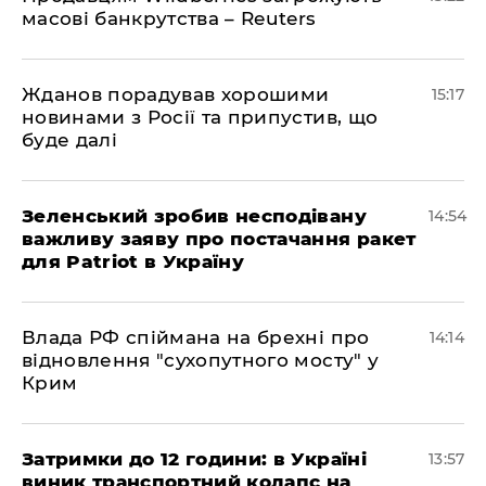
масові банкрутства – Reuters
Жданов порадував хорошими
15:17
новинами з Росії та припустив, що
буде далі
Зеленський зробив несподівану
14:54
важливу заяву про постачання ракет
для Patriot в Україну
Влада РФ спіймана на брехні про
14:14
відновлення "сухопутного мосту" у
Крим
Затримки до 12 години: в Україні
13:57
виник транспортний колапс на