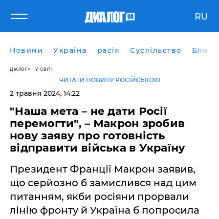
RU
Новини
Україна
расія
Суспільство
Блоги
ДІАЛОГ
У СВІТІ
ЧИТАТИ НОВИНУ РОСІЙСЬКОЮ
2 травня 2024, 14:22
"Наша мета – не дати Росії
перемогти", – Макрон зробив
нову заяву про готовність
відправити війська в Україну
Президент Франції Макрон заявив,
що серйозно б замислився над цим
питанням, якби росіяни прорвали
лінію фронту й Україна б попросила