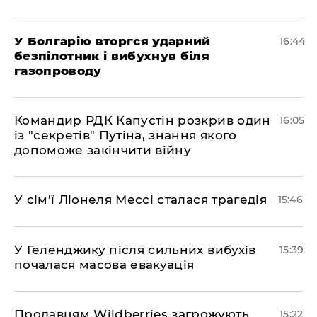
У Болгарію вторгся ударний
16:44
безпілотник і вибухнув біля
газопроводу
Командир РДК Капустін розкрив один
16:05
із "секретів" Путіна, знання якого
допоможе закінчити війну
У сім'ї Ліонеля Мессі сталася трагедія
15:46
У Геленджику після сильних вибухів
15:39
почалася масова евакуація
Продавцям Wildberries загрожують
15:22