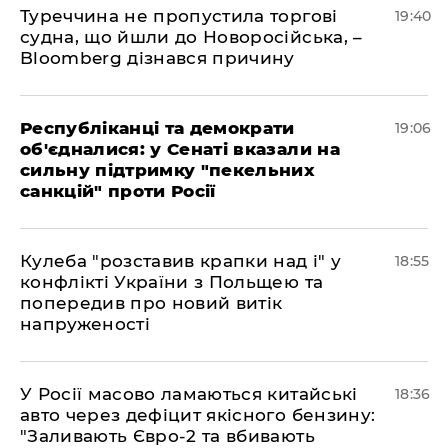
Туреччина не пропустила торгові
19:40
судна, що йшли до Новоросійська, –
Bloomberg дізнався причину
Республіканці та демократи
19:06
об'єдналися: у Сенаті вказали на
сильну підтримку "пекельних
санкцій" проти Росії
Кулеба "розставив крапки над і" у
18:55
конфлікті України з Польщею та
попередив про новий витік
напруженості
У Росії масово ламаються китайські
18:36
авто через дефіцит якісного бензину:
"Заливають Євро-2 та вбивають