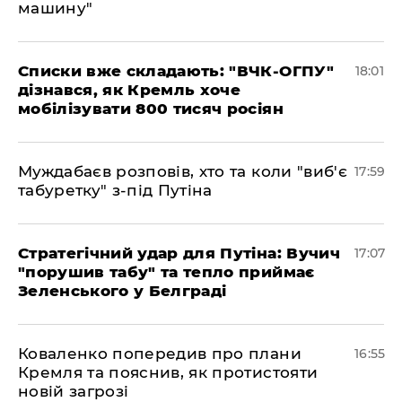
машину"
Списки вже складають: "ВЧК-ОГПУ"
18:01
дізнався, як Кремль хоче
мобілізувати 800 тисяч росіян
Муждабаєв розповів, хто та коли "виб'є
17:59
табуретку" з-під Путіна
Стратегічний удар для Путіна: Вучич
17:07
"порушив табу" та тепло приймає
Зеленського у Белграді
Коваленко попередив про плани
16:55
Кремля та пояснив, як протистояти
новій загрозі