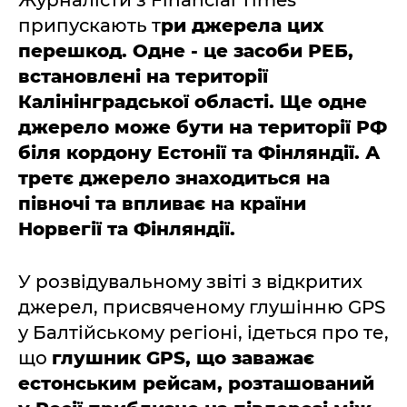
Журналісти з Financial Times
припускають т
ри джерела цих
перешкод. Одне - це засоби РЕБ,
встановлені на території
Калінінградської області. Ще одне
джерело може бути на території РФ
біля кордону Естонії та Фінляндії. А
третє джерело знаходиться на
півночі та впливає на країни
Норвегії та Фінляндії.
У розвідувальному звіті з відкритих
джерел, присвяченому глушінню GPS
у Балтійському регіоні, ідеться про те,
що
глушник GPS, що заважає
естонським рейсам, розташований