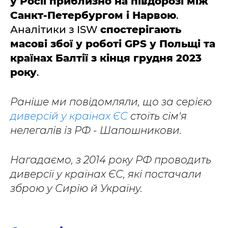
у Росії приблизно на півдорозі між
Санкт-Петербургом і Нарвою
.
Аналітики з ISW
спостерігають
масові збої у роботі GPS у Польщі та
країнах Балтії з кінця грудня 2023
року
.
Раніше ми повідомляли, що за серією
диверсій у країнах ЄС
стоїть сім'я
нелегалів із РФ - Шапошникови.
Нагадаємо, з 2014 року РФ проводить
диверсії у країнах ЄС, які постачали
зброю у Сирію й Україну.