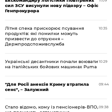
Екскомандиру логістики Повітряних
11:09
сил ЗСУ висунули нову підозру – Офіс
Генпрокурора
Літня спека прискорює псування
10:35
продуктів: які помилки можуть
призвести до отруєння –
Держпродспоживслужба
Українські десантники почали воювати
10:29
на італійських бойових машинах Puma
"Для Росії анексія Криму втратила
09:44
сенс", – Залужний
Стало відомо, кому із пенсіонерів-ВПО,
09:38