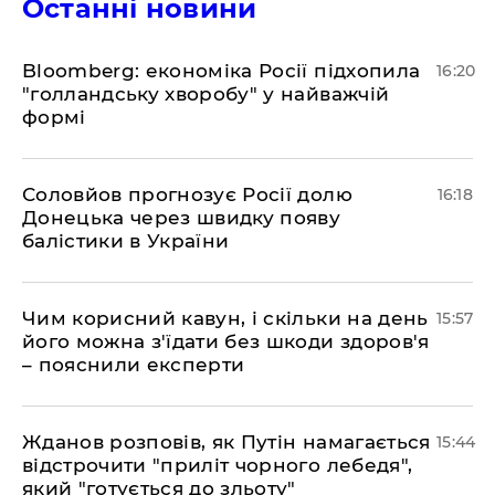
Останні новини
Bloomberg: економіка Росії підхопила
16:20
"голландську хворобу" у найважчій
формі
Соловйов прогнозує Росії долю
16:18
Донецька через швидку появу
балістики в України
Чим корисний кавун, і скільки на день
15:57
його можна з'їдати без шкоди здоров'я
– пояснили експерти
Жданов розповів, як Путін намагається
15:44
відстрочити "приліт чорного лебедя",
який "готується до зльоту"