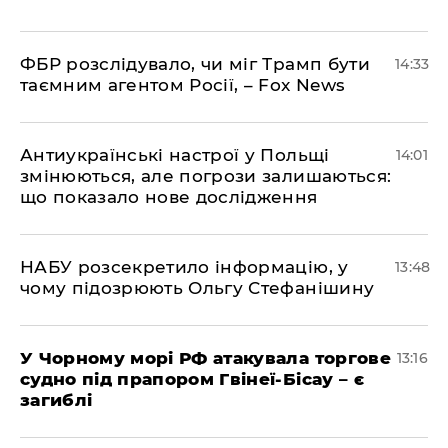
ФБР розслідувало, чи міг Трамп бути
14:33
таємним агентом Росії, – Fox News
Антиукраїнські настрої у Польщі
14:01
змінюються, але погрози залишаються:
що показало нове дослідження
НАБУ розсекретило інформацію, у
13:48
чому підозрюють Ольгу Стефанішину
У Чорному морі РФ атакувала торгове
13:16
судно під прапором Гвінеї-Бісау – є
загиблі