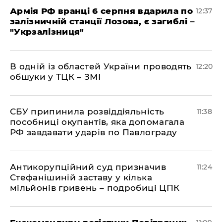
Армія РФ вранці 6 серпня вдарила по
12:37
залізничній станції Лозова, є загиблі –
"Укрзалізниця"
В одній із областей України проводять
12:20
обшуки у ТЦК – ЗМІ
СБУ припинила розвіддіяльність
11:38
пособниці окупантів, яка допомагала
РФ завдавати ударів по Павлограду
Антикорупційний суд призначив
11:24
Стефанішиній заставу у кілька
мільйонів гривень – подробиці ЦПК