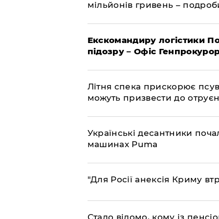
мільйонів гривень – подро
Екскомандиру логістики По
підозру – Офіс Генпрокуро
Літня спека прискорює псув
можуть призвести до отру
Українські десантники поча
машинах Puma
"Для Росії анексія Криму вт
Стало відомо, кому із пенс