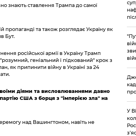
суп
вно знають ставлення Трампа до самої
наф
піс
й пропаганді та також розглядає Україну як
в Бут.
"Пу
вій
зви
гнення російської армії в Україну Трамп
вій
 "розумний, геніальний і підкований" крок з
лан, як припинити війну в Україні за 24
ати.
​Дж
кад
своїми діями та висловлюваннями давно
про
артію США з борця з "імперією зла" на
​У 
кол
еремогу над Вашингтоном, навіть не
Рос
з’я