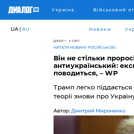
Україна
Військовий о
UA |
RU
Новини
Ук
ДІАЛОГ
У СВІТІ
ЧИТАТИ НОВИНУ РОСІЙСЬКОЮ
Він не стільки пророс
антиукраїнський: екс
поводиться, – WP
Трамп легко піддається 
теорії змови про Україну
Автор:
Дмитрий Мироненко