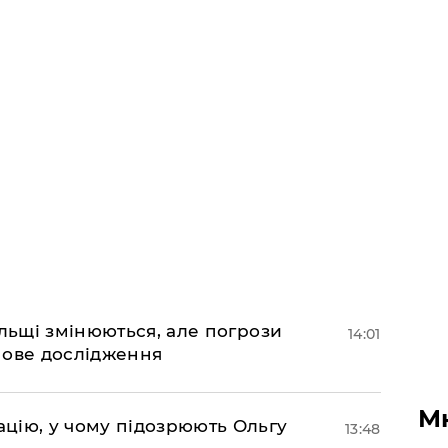
ольщі змінюються, але погрози
14:01
нове дослідження
М
цію, у чому підозрюють Ольгу
13:48