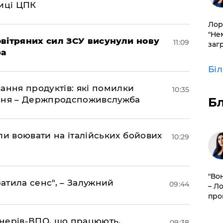
биці ЦПК
Лор
"Не
вітряних сил ЗСУ висунули нову
11:09
заг
ра
Бі
ання продуктів: які помилки
10:35
єння – Держпродспоживслужба
Б
ли воювати на італійських бойових
10:29
"Во
ратила сенс", – Залужний
09:44
– Л
про
іонерів-ВПО, що працюють,
09:38