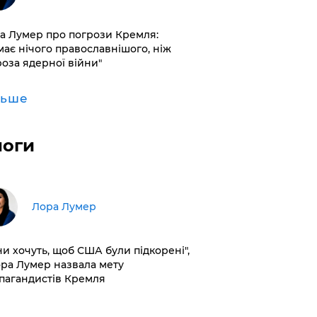
а Лумер про погрози Кремля:
має нічого православнішого, ніж
роза ядерної війни"
льше
логи
​Лора Лумер
ни хочуть, щоб США були підкорені",
ора Лумер назвала мету
пагандистів Кремля