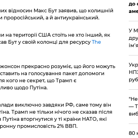
до 
их відносин Макс Бут заявив, що колишній
аме
 проросійський, а й антиукраїнський.
​У 
и на території США стоїть не хто інший, як
дру
ав Бут у своїй колонці для ресурсу
The
ім’
​Ук
Джонсон прекрасно розуміє, що його можуть
НПЗ
иставить на голосування пакет допомоги
руб
для кого не секрет, що Трамп є
ливо щодо Путіна.
​"Н
влади виключно завдяки РФ, саме тому він
— T
іна. Трамп не тільки нічого не сказав після
виб
 Путіна вторгнутися у ті країни НАТО, які
оронну промисловість 2% ВВП.
​80