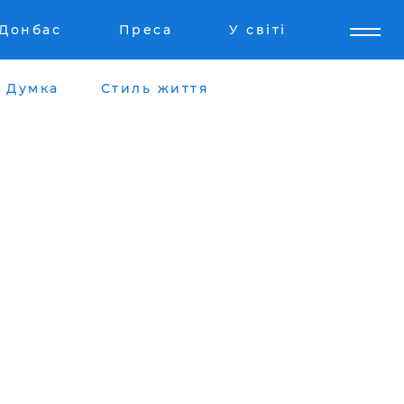
Донбас
Преса
У світі
Думка
Стиль життя