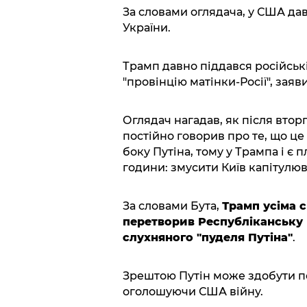
За словами оглядача, у США да
України.
Трамп давно піддався російські
"провінцію матінки-Росії", заяви
Оглядач нагадав, як після втор
постійно говорив про те, що це
боку Путіна, тому у Трампа і є п
години: змусити Київ капітулюв
За словами Бута,
Трамп усіма 
перетворив Республіканську п
слухняного "пуделя Путіна"
.
Зрештою Путін може здобути п
оголошуючи США війну.