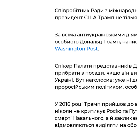
Співробітник Ради з міжнародн
президент США Трамп не тільки
За всіма антиукраїнськими діям
особисто Дональд Трамп, напис
Washington Post
.
Спікер Палати представників 
прибрати з посади, якщо він в
Україні. Бут наголосив: уже ні 
проросійським політиком, особ
У 2016 році Трамп прийшов до 
ніколи не критикує Росію та Пут
смерті Навального, а й закликав
відмовляються виділяти на об