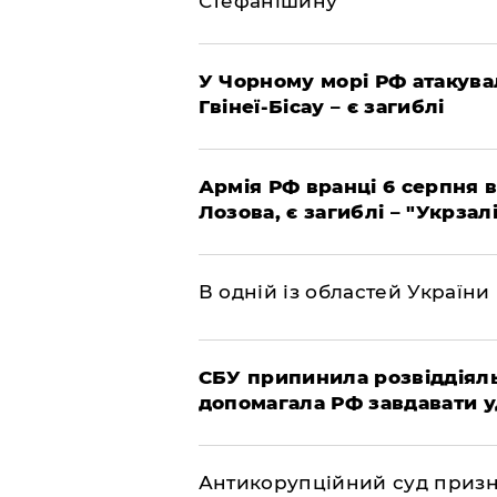
Стефанішину
У Чорному морі РФ атакува
Гвінеї-Бісау – є загиблі
Армія РФ вранці 6 серпня в
Лозова, є загиблі – "Укрзал
В одній із областей України
СБУ припинила розвіддіяль
допомагала РФ завдавати у
Антикорупційний суд призна