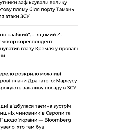
утники зафіксували велику
тову пляму біля порту Тамань
ля атаки ЗСУ
тін слабкий", – відомий Z-
ськкор кореспондент
нуватив главу Кремля у провалі
ни
ерело розкрило можливі
рові плани Драпатого: Маркусу
рокують важливу посаду в ЗСУ
Відні відбулася таємна зустріч
ишніх чиновників Європи та
ії щодо України — Bloomberg
сувало, хто там був