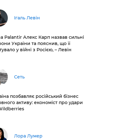
Ігаль Левін
ва Palantir Алекс Карп назвав сильні
рони України та пояснив, що її
увало у війні з Росією, – Левін
Сеть
раїна позбавляє російський бізнес
овного активу: економіст про удари
Wildberries
​Лора Лумер