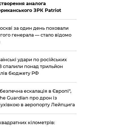
створення аналога
риканського ЗРК Patriot
Москві за один день поховали
гого генерала — стало відомо
я
раїнські удари по російських
 спалили понад трильйон
лів бюджету РФ
ебезпечна ескалація в Європі",
he Guardian про дрон із
ухівкою в аеропорту Лейпцига
 квадратних кілометрів: