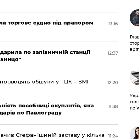
ла торгове судно під прапором
13:16
Гла
сто
врят
дарила по залізничній станції
12:37
ізниця"
 проводять обшуки у ТЦК – ЗМІ
12:20
​Ук
гол
ність пособниці окупантів, яка
11:38
по 
дарів по Павлограду
чив Стефанішиній заставу у кілька
11:24