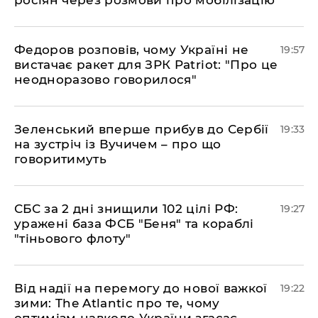
росіян через розмови про мобілізацію
​Федоров розповів, чому Україні не
19:57
вистачає ракет для ЗРК Patriot: "Про це
неодноразово говорилося"
​Зеленський вперше прибув до Сербії
19:33
на зустріч із Вучичем – про що
говоритимуть
​СБС за 2 дні знищили 102 цілі РФ:
19:27
уражені база ФСБ "Беня" та кораблі
"тіньового флоту"
​Від надії на перемогу до нової важкої
19:22
зими: The Atlantic про те, чому