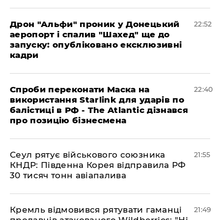
​Дрон "Альфи" проник у Донецький
22:52
аеропорт і спалив "Шахед" ще до
запуску: опубліковано ексклюзивні
кадри
​Спроби переконати Маска на
22:40
використання Starlink для ударів по
балістиці в РФ - The Atlantic дізнався
про позицію бізнесмена
​Сеул рятує військового союзника
21:55
КНДР: Південна Корея відправила РФ
30 тисяч тонн авіапалива
​Кремль відмовився рятувати гаманці
21:49