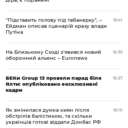
діра, є поранені
​“Підставить голову під табакерку”, –
16:41
Ейдман описав сценарій краху влади
Путіна
На Близькому Сході з'явився новий
16:35
оборонний альянс – Euronews
БЕКи Group 13 провели парад біля
16:27
Ялти: опубліковано ексклюзивні
кадри
Як змінилася думка киян після
16:10
обстрілів балістикою, та скільки
українців готові віддати Донбас РФ