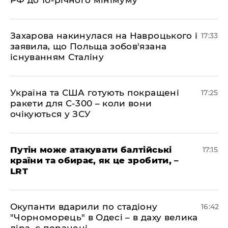
РФ до 10-річного мінімуму
​Захарова накинулася на Навроцького і
17:33
заявила, що Польща зобов'язана
існуванням Сталіну
​Україна та США готують покращені
17:25
ракети для С-300 – коли вони
очікуються у ЗСУ
​Путін може атакувати балтійські
17:15
країни та обирає, як це зробити, –
LRT
​Окупанти вдарили по стадіону
16:42
"Чорноморець" в Одесі – в даху велика