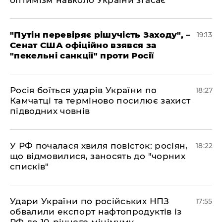
оптимізм навколо України згасає
​"Путін перевіряє рішучість Заходу", –
19:13
Сенат США офіційно взявся за
"пекельні санкції" проти Росії
​Росія боїться ударів України по
18:27
Камчатці та терміново посилює захист
підводних човнів
​У РФ почалася хвиля повісток: росіян,
18:22
що відмовилися, заносять до "чорних
списків"
​Удари України по російських НПЗ
17:55
обвалили експорт нафтопродуктів із