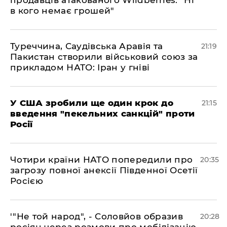
продавців атакованого Wildberries: "Ні
в кого немає грошей"
​Туреччина, Саудівська Аравія та
21:19
Пакистан створили військовий союз за
прикладом НАТО: Іран у гніві
​У США зробили ще один крок до
21:15
введення "пекельних санкцій" проти
Росії
​Чотири країни НАТО попередили про
20:35
загрозу повної анексії Південної Осетії
Росією
​'"Не той народ", - Соловйов образив
20:28