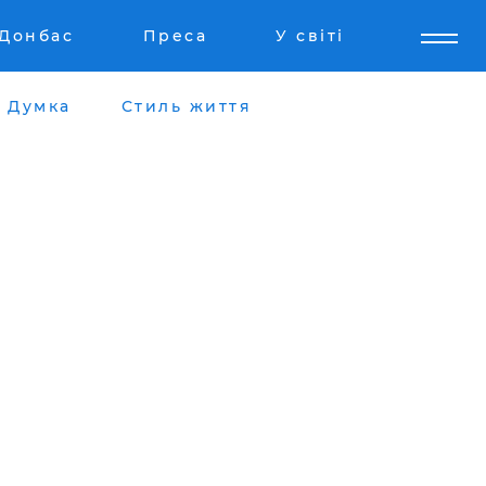
Донбас
Преса
У світі
Думка
Стиль життя