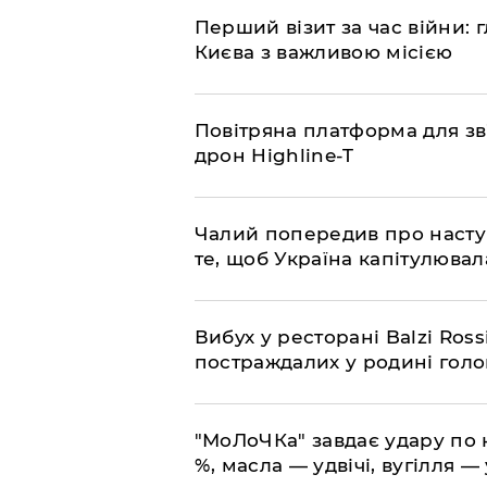
​Перший візит за час війни
Києва з важливою місією
​Повітряна платформа для зв
дрон Highline-T
​Чалий попередив про насту
те, щоб Україна капітулювал
​Вибух у ресторані Balzi Ros
постраждалих у родині гол
​"МоЛоЧКа" завдає удару по 
%, масла — удвічі, вугілля — 