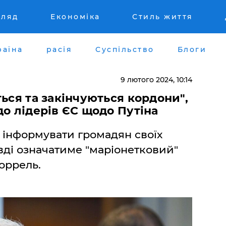
гляд
Економіка
Стиль життя
раїна
расія
Суспільство
Блоги
9 лютого 2024, 10:14
ться та закінчуються кордони",
до лідерів ЄС щодо Путіна
 інформувати громадян своїх
авді означатиме "маріонетковий"
Боррель.