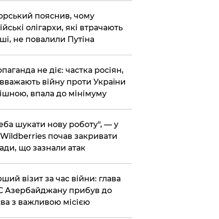
корський пояснив, чому
ійські олігархи, які втрачають
ші, не повалили Путіна
опаганда не діє: частка росіян,
 вважають війну проти України
ішною, впала до мінімуму
реба шукати нову роботу", — у
Wildberries почав закривати
ади, що зазнали атак
рший візит за час війни: глава
 Азербайджану прибув до
ва з важливою місією