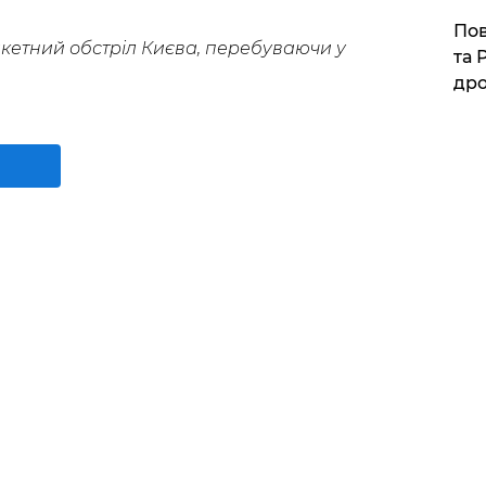
​По
кетний обстріл Києва, перебуваючи у
та 
дро