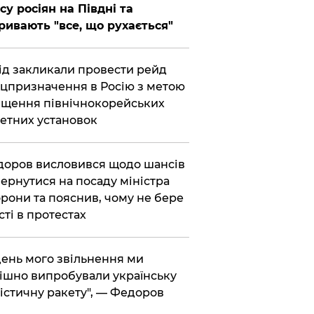
су росіян на Півдні та
ривають "все, що рухається"
хід закликали провести рейд
цпризначення в Росію з метою
щення північнокорейських
етних установок
доров висловився щодо шансів
ернутися на посаду міністра
рони та пояснив, чому не бере
сті в протестах
 день мого звільнення ми
ішно випробували українську
істичну ракету", — Федоров