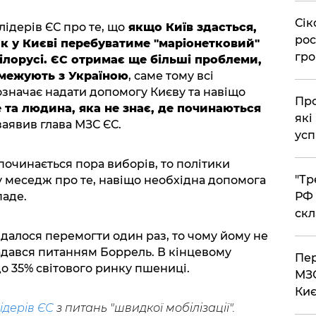
​Сі
ідерів ЄС про те, що
якщо Київ здасться,
рос
нак у Києві перебуватиме "маріонетковий"
гро
ілорусі. ЄС отримає ще більші проблеми,
 межують з Україною
, саме тому всі
означає надати допомогу Києву та навіщо
​Пр
е та людина, яка не знає, де починаються
які
 заявив глава МЗС ЄС.
усп
 починається пора виборів, то політики
​"Т
 меседж про те, навіщо необхідна допомога
РФ 
паде.
скл
вдалося перемогти один раз, то чому йому не
адався питанням Боррель. В кінцевому
​Пе
 35% світового ринку пшениці.
МЗС
Киє
ідерів ЄС
з питань "швидкої мобілізації".