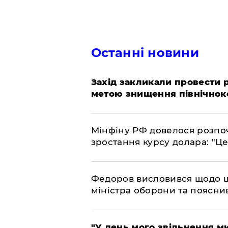
Останні новини
​Захід закликали провести
метою знищення північнок
​Мінфіну РФ довелося розпоч
зростання курсу долара: "Ц
​Федоров висловився щодо 
міністра оборони та пояснив
​"У день мого звільнення 