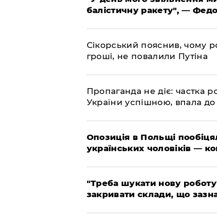
балістичну ракету", — Фед
​Сікорський пояснив, чому ро
гроші, не повалили Путіна
​Пропаганда не діє: частка р
України успішною, впала до
​Опозиція в Польщі пообіц
українських чоловіків — к
​"Треба шукати нову роботу
закривати склади, що зазн