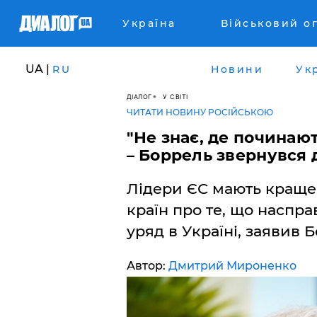
Україна
Військовий о
UA |
RU
Новини
Ук
ДІАЛОГ
У СВІТІ
ЧИТАТИ НОВИНУ РОСІЙСЬКОЮ
"Не знає, де починаю
– Боррель звернувся 
Лідери ЄС мають краще
країн про те, що наспр
уряд в Україні, заявив 
Автор:
Дмитрий Мироненко