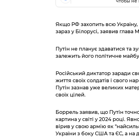
чтобы не 
Якщо РФ захопить всю Україну, 
зараз у Білорусі, заявив глава 
Путін не планує здаватися та зу
залежить його політичне майбу
Російський диктатор заради сво
життя своїх солдатів і свого на
Путін зазнав уже великих матері
своїх цілей.
Боррель заявив, що Путін точно
картина у світі у 2024 році. Яв
вірив у свою армію як "найсильн
України з боку США та ЄС, а на 