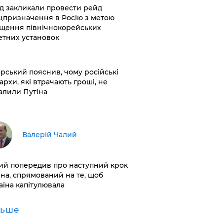
хід закликали провести рейд
цпризначення в Росію з метою
щення північнокорейських
етних установок
корський пояснив, чому російські
архи, які втрачають гроші, не
алили Путіна
Валерій Чалий
лий попередив про наступний крок
іна, спрямований на те, щоб
аїна капітулювала
льше