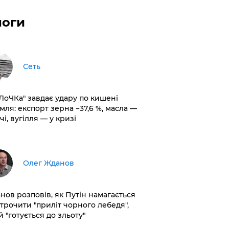
логи
Сеть
оЛоЧКа" завдає удару по кишені
мля: експорт зерна −37,6 %, масла —
чі, вугілля — у кризі
Олег Жданов
нов розповів, як Путін намагається
строчити "приліт чорного лебедя",
 "готується до зльоту"