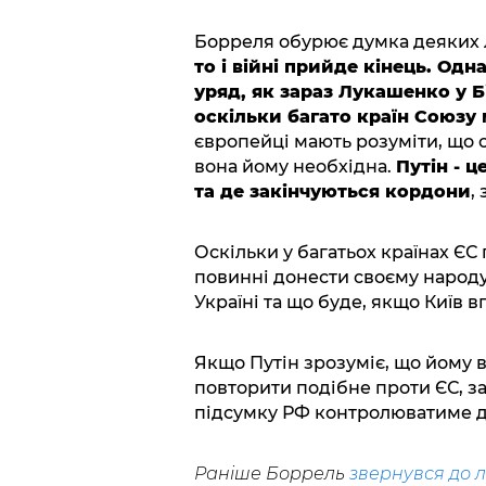
Борреля обурює думка деяких л
то і війні прийде кінець. Од
уряд, як зараз Лукашенко у Б
оскільки багато країн Союзу
європейці мають розуміти, що 
вона йому необхідна.
Путін - ц
та де закінчуються кордони
,
Оскільки у багатьох країнах ЄС
повинні донести своєму народу
Україні та що буде, якщо Київ в
Якщо Путін зрозуміє, що йому 
повторити подібне проти ЄС, з
підсумку РФ контролюватиме до
Раніше Боррель
звернувся до л