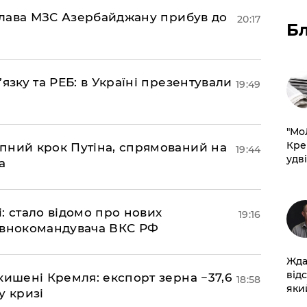
: глава МЗС Азербайджану прибув до
20:17
Б
’язку та РЕБ: в Україні презентували
19:49
​"М
Кре
пний крок Путіна, спрямований на
19:44
удві
а
si: стало відомо про нових
19:16
овнокомандувача ВКС РФ
Жда
від
кишені Кремля: експорт зерна −37,6
18:58
який
у кризі