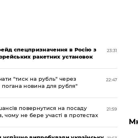
 рейд спецпризначення в Росію з
23:31
орейських ракетних установок
ати "тиск на рубль" через
22:47
е погана новина для рубля"
шансів повернутися на посаду
21:59
, чому не бере участі в протестах
М
ми успішно випробували українську