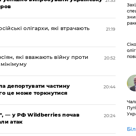
21:53
​За
оров
спе
зни
рак
сійські олігархи, які втрачають
21:19
​Сі
оліг
пов
осіян, які вважають війну проти
20:52
 мінімуму
яла депортувати частину
20:44
ого це може торкнутися
​Ча
Пут
Укр
", — у РФ Wildberries почав
20:24
али атак
Бі