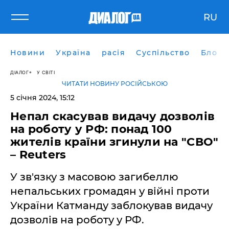
RU
Новини
Україна
расія
Суспільство
Блоги
ДІАЛОГ
У СВІТІ
ЧИТАТИ НОВИНУ РОСІЙСЬКОЮ
5 січня 2024, 15:12
Непал скасував видачу дозволів
на роботу у РФ: понад 100
жителів країни згинули на "СВО"
– Reuters
У зв'язку з масовою загибеллю
непальських громадян у війні проти
України Катманду заблокував видачу
дозволів на роботу у РФ.