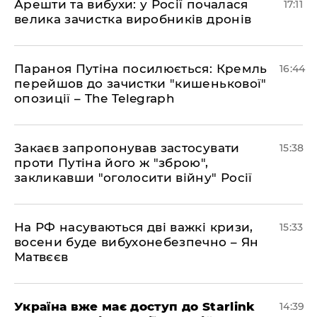
Арешти та вибухи: у Росії почалася
17:11
велика зачистка виробників дронів
Параноя Путіна посилюється: Кремль
16:44
перейшов до зачистки "кишенькової"
опозиції – The Telegraph
Закаєв запропонував застосувати
15:38
проти Путіна його ж "зброю",
закликавши "оголосити війну" Росії
На РФ насуваються дві важкі кризи,
15:33
восени буде вибухонебезпечно – Ян
Матвєєв
Україна вже має доступ до Starlink
14:39