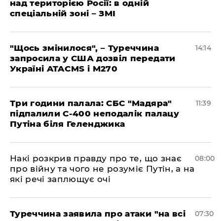
над територією Росії: в одній
спеціальній зоні – ЗМІ
"Щось змінилося", – Туреччина
14:14
запросила у США дозвіл передати
Україні ATACMS і M270
Три години палала: СБС "Мадяра"
11:39
підпалили С-400 неподалік палацу
Путіна біля Геленджика
Накі розкрив правду про те, що знає
08:00
про війну та чого не розуміє Путін, а на
які речі заплющує очі
Туреччина заявила про атаки "на всі
07:30