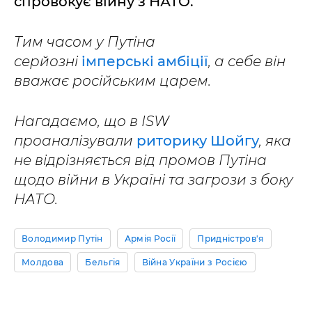
спровокує війну з НАТО.
Тим часом у Путіна
серйозні
імперські амбіції
, а себе він
вважає російським царем.
Нагадаємо, що в ISW
проаналізували
риторику Шойгу
, яка
не відрізняється від промов Путіна
щодо війни в Україні та загрози з боку
НАТО.
Володимир Путін
Армія Росії
Придністров'я
Молдова
Бельгія
Війна України з Росією