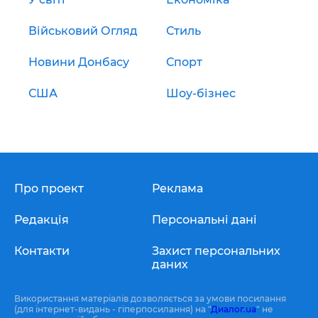
Військовий Огляд
Стиль
Новини Донбасу
Спорт
США
Шоу-бізнес
Про проект
Реклама
Редакція
Персональні дані
Контакти
Захист персональних
даних
Використання матеріалів дозволяється за умови посилання
(для інтернет-видань - гіперпосилання) на "
Диалог.ua
" не