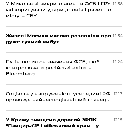
У Миколаєві викрито агентів ФСБ і ГРУ,
12:58
які коригували удари дронів і ракет по
місту, – СБУ
Жителі Москви масово розповіли про
12:54
дуже гучний вибух
Путін посилює значення ФСБ, щоб
12:24
контролювати російські еліти, –
Bloomberg
Соціальну напруженість усередині РФ
12:17
провокує найнесподіваніший гравець
У Криму знищено дорогий ЗРПК
12:15
"Панцир-С1" і військовий кран – у