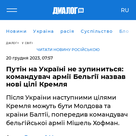
RU
Новини
Україна
расія
Суспільство
Блоги
ДІАЛОГ
У СВІТІ
ЧИТАТИ НОВИНУ РОСІЙСЬКОЮ
20 грудня 2023, 07:57
Путін на Україні не зупиниться:
командувач армії Бельгії назвав
нові цілі Кремля
Після України наступними цілями
Кремля можуть бути Молдова та
країни Балтії, попередив командувач
бельгійської армії Мішель Хофман.