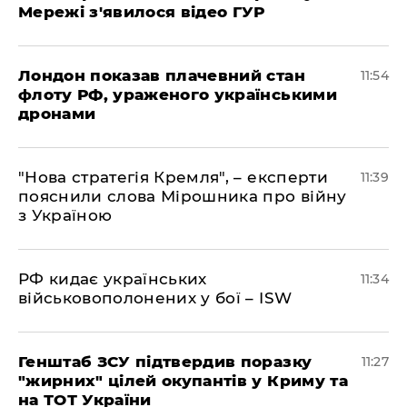
Мережі з'явилося відео ГУР
Лондон показав плачевний стан
11:54
флоту РФ, ураженого українськими
дронами
"Нова стратегія Кремля", – експерти
11:39
пояснили слова Мірошника про війну
з Україною
РФ кидає українських
11:34
військовополонених у бої – ISW
Генштаб ЗСУ підтвердив поразку
11:27
"жирних" цілей окупантів у Криму та
на ТОТ України