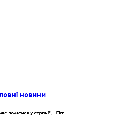
ловні новини
же початися у серпні", – Fire