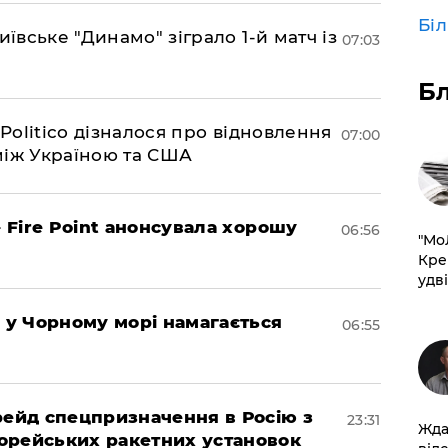
Бі
иївське "Динамо" зіграло 1-й матч із
07:03
Б
 Politico дізналося про відновлення
07:00
між Україною та США
– Fire Point анонсувала хорошу
06:56
​"М
Кре
удві
я у Чорному морі намагається
06:55
 рейд спецпризначення в Росію з
23:31
Жда
орейських ракетних установок