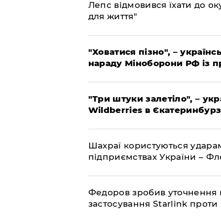
Лепс відмовився їхати до о
для життя"
"Ховатися пізно", – україн
нараду Міноборони РФ із 
"Три штуки залетіло", – ук
Wildberries в Єкатеринбурз
Шахраї користуються ударам
підприємствах України – Ф
Федоров зробив уточнення 
застосування Starlink проти