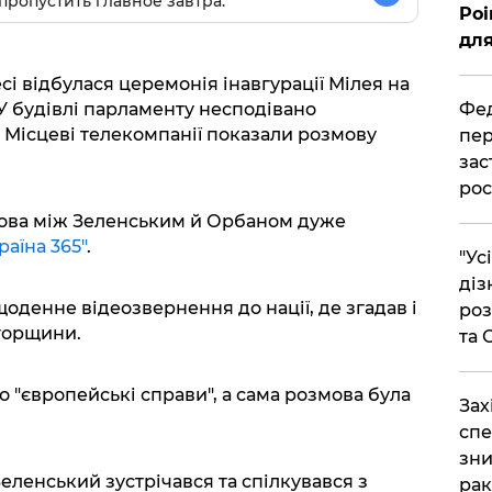
пропустить главное завтра.
Poi
для
сі відбулася церемонія інавгурації Мілея на
Фед
У будівлі парламенту несподівано
. Місцеві телекомпанії показали розмову
пер
зас
рос
мова між Зеленським й Орбаном дуже
раїна 365"
.
"Ус
діз
щоденне відеозвернення до нації, де згадав і
роз
горщини.
та
 "європейські справи", а сама розмова була
​За
спе
зни
еленський зустрічався та спілкувався з
рак