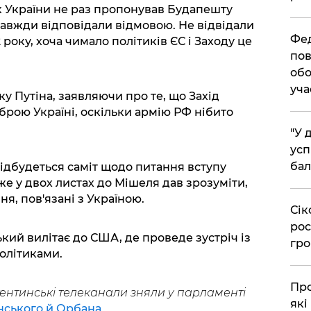
к України не раз пропонував Будапешту
завжди відповідали відмовою. Не відвідали
​Фе
2 року, хоча чимало політиків ЄС і Заходу це
пов
обо
уча
у Путіна, заявляючи про те, що Захід
брою Україні, оскільки армію РФ нібито
​"У
усп
бал
 відбудеться саміт щодо питання вступу
е у двох листах до Мішеля дав зрозуміти,
я, пов'язані з Україною.
​Сі
рос
ький вилітає до США, де проведе зустріч із
гро
олітиками.
​Пр
ентинські телеканали зняли у парламенті
які
нського й Орбана
.