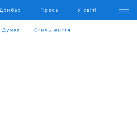
Донбас
Преса
У світі
Думка
Стиль життя