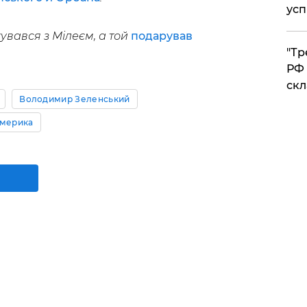
усп
увався з Мілеєм, а той
подарував
​"Т
РФ 
скл
Володимир Зеленський
Америка