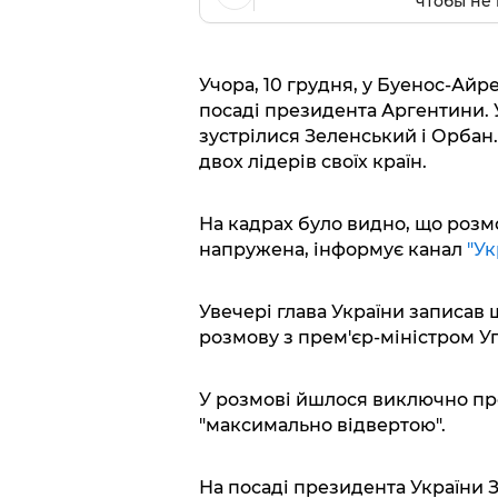
чтобы не 
Учора, 10 грудня, у Буенос-Айре
посаді президента Аргентини. 
зустрілися Зеленський і Орбан
двох лідерів своїх країн.
На кадрах було видно, що роз
напружена, інформує канал
"Ук
Увечері глава України записав 
розмову з прем'єр-міністром У
У розмові йшлося виключно про
"максимально відвертою".
На посаді президента України З