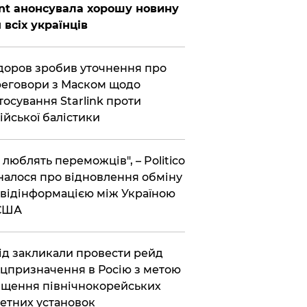
nt анонсувала хорошу новину
 всіх українців
оров зробив уточнення про
еговори з Маском щодо
тосування Starlink проти
ійської балістики
і люблять переможців", – Politico
налося про відновлення обміну
відінформацією між Україною
 США
хід закликали провести рейд
цпризначення в Росію з метою
щення північнокорейських
етних установок