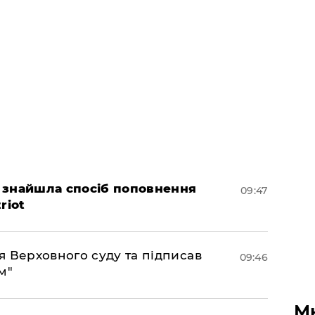
 знайшла спосіб поповнення
09:47
riot
 Верховного суду та підписав
09:46
м"
М