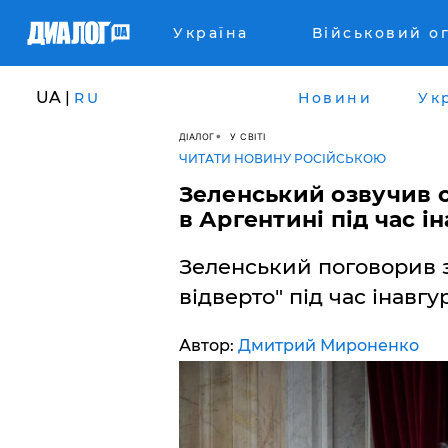
Україна
Військовий о
UA |
RU
Новини
Ук
ДІАЛОГ
У СВІТІ
ЧИТАТИ НОВИНУ РОСІЙСЬКОЮ
Зеленський озвучив 
в Аргентині під час і
Зеленський поговорив 
відверто" під час інавгур
Автор:
Дмитрий Мироненко