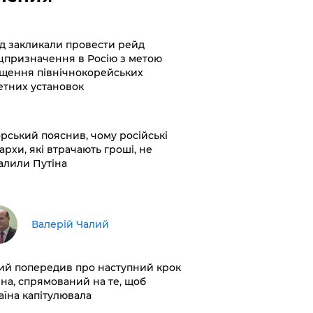
хід закликали провести рейд
цпризначення в Росію з метою
щення північнокорейських
етних установок
корський пояснив, чому російські
архи, які втрачають гроші, не
алили Путіна
Валерій Чалий
лий попередив про наступний крок
іна, спрямований на те, щоб
аїна капітулювала