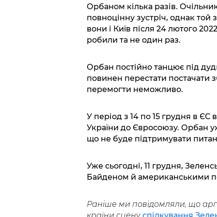
Орбаном кілька разів. Очільни
повноцінну зустріч, однак той 
вони і Київ після 24 лютого 202
робили та не один раз.
Орбан постійно танцює під дудк
повинен перестати постачати з
перемогти неможливо.
У період з 14 по 15 грудня в ЄС
України до Євросоюзу. Орбан уж
що не буде підтримувати питанн
Уже сьогодні, 11 грудня, Зеленс
Байденом й американськими п
Раніше ми повідомляли, що арг
країни сцену
спілкування Зеле