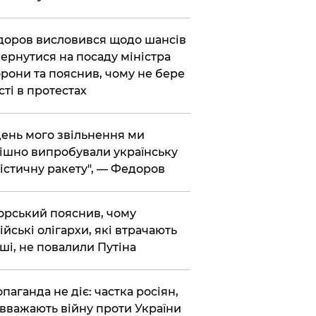
доров висловився щодо шансів
ернутися на посаду міністра
рони та пояснив, чому не бере
сті в протестах
 день мого звільнення ми
ішно випробували українську
істичну ракету", — Федоров
корський пояснив, чому
ійські олігархи, які втрачають
ші, не повалили Путіна
опаганда не діє: частка росіян,
 вважають війну проти України