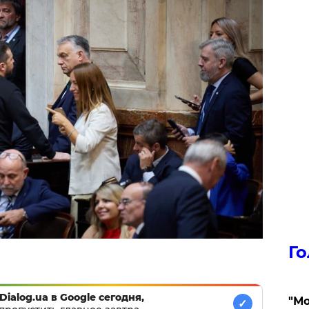
Го
Dialog.ua в Google сегодня,
"Мо
✓