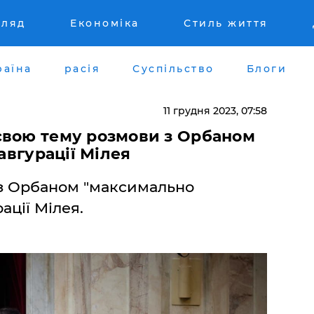
гляд
Економіка
Стиль життя
раїна
расія
Суспільство
Блоги
11 грудня 2023, 07:58
свою тему розмови з Орбаном
навгурації Мілея
з Орбаном "максимально
ації Мілея.