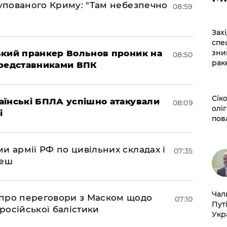
купованого Криму: "Там небезпечно
08:59
​За
спе
зни
ський пранкер Вольнов проник на
08:50
рак
представниками ВПК
​Сі
раїнські БПЛА успішно атакували
08:09
оліг
і
пов
и армії РФ по цивільних складах і
07:35
леш
​Ча
про переговори з Маском щодо
07:10
Пут
 російської балістики
Укр