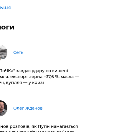
льше
логи
Сеть
оЛоЧКа" завдає удару по кишені
мля: експорт зерна −37,6 %, масла —
чі, вугілля — у кризі
Олег Жданов
нов розповів, як Путін намагається