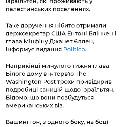
ізраїльтян, які проживають у
палестинських поселеннях.
Таке доручення нібито отримали
держсекретар США Ентоні Блінкен і
глава Мінфіну Джанет Єллен,
інформує видання
Politico
.
Наприкінці минулого тижня глава
Білого дому в інтерв'ю The
Washington Post трохи привідкрив
подробиці санкцій щодо ізраїльтян.
Відомо, що вони позбудуться
американських віз.
Вашингтон, з одного боку, на боці