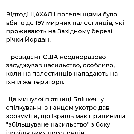
Відтоді ЦАХАЛ і поселенцями було
вбито до 197 мирних палестинців, які
проживають на Західному березі
річки Йордан.
Президент США неодноразово
засуджував насильство, особливо,
коли на палестинців нападають на
їхній же території.
Ще минулої п'ятниці Блінкен у
спілкуванні з Ганцем укотре дав
зрозуміти, що Ізраїль має припинити
"збільшуване насильство" з боку
ізраїльських поселенців.