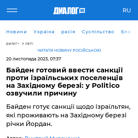
RU
Новини
Україна
расія
Суспільство
Блоги
ДІАЛОГ
У СВІТІ
ЧИТАТИ НОВИНУ РОСІЙСЬКОЮ
20 листопада 2023, 07:37
Байден готовий ввести санкції
проти ізраїльських поселенців
на Західному березі: у Politico
озвучили причину
Байден готує санкції щодо ізраїльтян,
які проживають на Західному березі
річки Йордан.