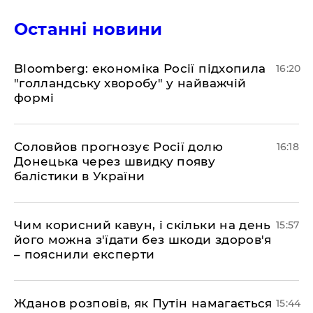
Останні новини
Bloomberg: економіка Росії підхопила
16:20
"голландську хворобу" у найважчій
формі
Соловйов прогнозує Росії долю
16:18
Донецька через швидку появу
балістики в України
Чим корисний кавун, і скільки на день
15:57
його можна з'їдати без шкоди здоров'я
– пояснили експерти
Жданов розповів, як Путін намагається
15:44