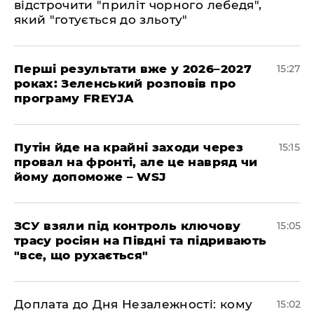
відстрочити "приліт чорного лебедя",
який "готується до зльоту"
Перші результати вже у 2026–2027
15:27
роках: Зеленський розповів про
програму FREYJA
Путін йде на крайні заходи через
15:15
провал на фронті, але це навряд чи
йому допоможе – WSJ
ЗСУ взяли під контроль ключову
15:05
трасу росіян на Півдні та підривають
"все, що рухається"
Доплата до Дня Незалежності: кому
15:02