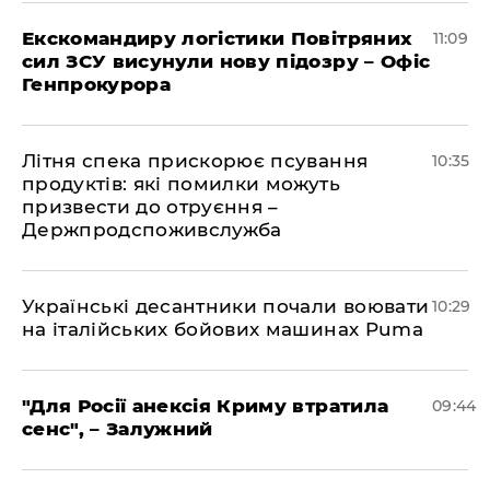
Екскомандиру логістики Повітряних
11:09
сил ЗСУ висунули нову підозру – Офіс
Генпрокурора
Літня спека прискорює псування
10:35
продуктів: які помилки можуть
призвести до отруєння –
Держпродспоживслужба
Українські десантники почали воювати
10:29
на італійських бойових машинах Puma
"Для Росії анексія Криму втратила
09:44
сенс", – Залужний