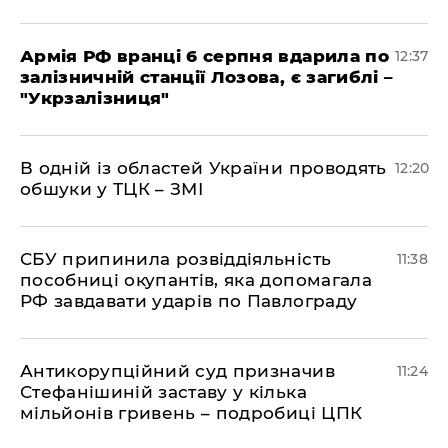
Армія РФ вранці 6 серпня вдарила по
12:37
залізничній станції Лозова, є загиблі –
"Укрзалізниця"
В одній із областей України проводять
12:20
обшуки у ТЦК – ЗМІ
СБУ припинила розвіддіяльність
11:38
пособниці окупантів, яка допомагала
РФ завдавати ударів по Павлограду
Антикорупційний суд призначив
11:24
Стефанішиній заставу у кілька
мільйонів гривень – подробиці ЦПК