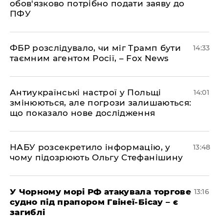
обов'язково потрібно подати заяву до
ПФУ
ФБР розслідувало, чи міг Трамп бути
14:33
таємним агентом Росії, – Fox News
Антиукраїнські настрої у Польщі
14:01
змінюються, але погрози залишаються:
що показало нове дослідження
НАБУ розсекретило інформацію, у
13:48
чому підозрюють Ольгу Стефанішину
У Чорному морі РФ атакувала торгове
13:16
судно під прапором Гвінеї-Бісау – є
загиблі