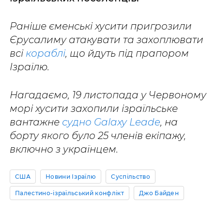
Раніше єменські хусити пригрозили
Єрусалиму атакувати та захоплювати
всі
кораблі
, що йдуть під прапором
Ізраїлю.
Нагадаємо, 19 листопада у Червоному
морі хусити захопили ізраїльське
вантажне
судно Galaxy Leade
, на
борту якого було 25 членів екіпажу,
включно з українцем.
США
Новини Ізраїлю
Суспільство
Палестино-ізраїльський конфлікт
Джо Байден