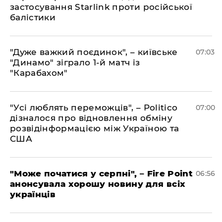
застосування Starlink проти російської
балістики
"Дуже важкий поєдинок", – київське
07:03
"Динамо" зіграло 1-й матч із
"Карабахом"
"Усі люблять переможців", – Politico
07:00
дізналося про відновлення обміну
розвідінформацією між Україною та
США
"Може початися у серпні", – Fire Point
06:56
анонсувала хорошу новину для всіх
українців