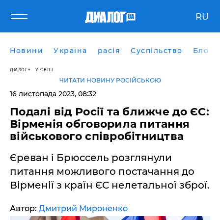
RU
Новини
Україна
расія
Суспільство
Блоги
ДІАЛОГ
У СВІТІ
ЧИТАТИ НОВИНУ РОСІЙСЬКОЮ
16 листопада 2023, 08:32
Подалі від Росії та ближче до ЄС:
Вірменія обговорила питання
військового співробітництва
Єреван і Брюссель розглянули
питання можливого постачання до
Вірменії з країн ЄС нелетальної зброї.
Автор:
Дмитрий Мироненко