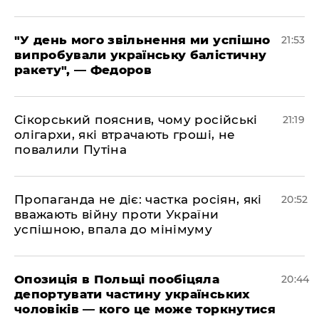
​"У день мого звільнення ми успішно
21:53
випробували українську балістичну
ракету", — Федоров
​Сікорський пояснив, чому російські
21:19
олігархи, які втрачають гроші, не
повалили Путіна
​Пропаганда не діє: частка росіян, які
20:52
вважають війну проти України
успішною, впала до мінімуму
​Опозиція в Польщі пообіцяла
20:44
депортувати частину українських
чоловіків — кого це може торкнутися