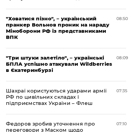
"Ховатися пізно", – український
08:50
пранкер Вольнов проник на нараду
Міноборони РФ із представниками
ВПК
"Три штуки залетіло", – українські
08:09
БПЛА успішно атакували Wildberries
в Єкатеринбурзі
Шахраї користуються ударами армії
07:35
РФ по цивільних складах і
підприємствах України – Флеш
Федоров зробив уточнення про
07:10
переговори з Маском щодо