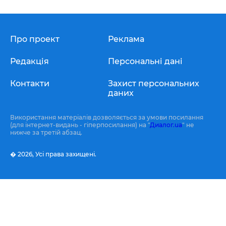
Про проект
Реклама
Редакція
Персональні дані
Контакти
Захист персональних
даних
Використання матеріалів дозволяється за умови посилання
(для інтернет-видань - гіперпосилання) на "
Диалог.ua
" не
нижче за третій абзац.
� 2026,
Усі права захищені.