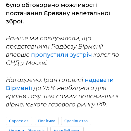
було обговорено можливості
постачання Єревану нелетальної
зброї.
Раніше ми повідомляли, що
представники Радбезу Вірменії
вперше
пропустили зустріч
колег по
СНД у Москві.
Нагадаємо, Іран готовий
надавати
Вірменії
до 75 % необхідного для
країни газу, тим самим потіснивши з
вірменського газового ринку РФ.
Євросоюз
Політика
Суспільство
Новини - Вірменія
Азербайджан