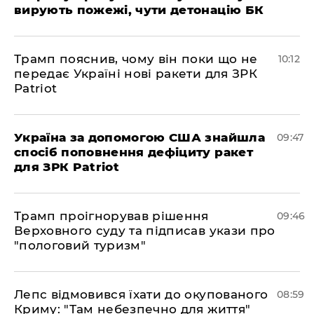
вирують пожежі, чути детонацію БК
Трамп пояснив, чому він поки що не
10:12
передає Україні нові ракети для ЗРК
Patriot
Україна за допомогою США знайшла
09:47
спосіб поповнення дефіциту ракет
для ЗРК Patriot
Трамп проігнорував рішення
09:46
Верховного суду та підписав укази про
"пологовий туризм"
Лепс відмовився їхати до окупованого
08:59
Криму: "Там небезпечно для життя"