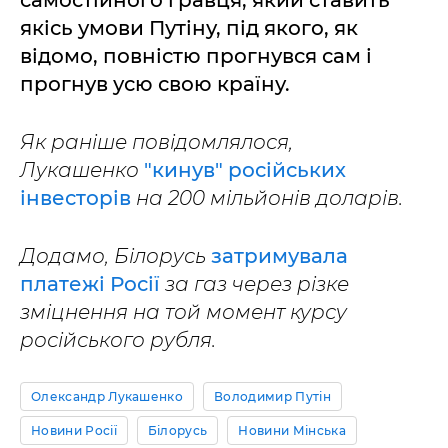
самостійного гравця, який ставить
якісь умови Путіну, під якого, як
відомо, повністю прогнувся сам і
прогнув усю свою країну.
Як раніше повідомлялося,
Лукашенко
"кинув" російських
інвесторів
на 200 мільйонів доларів.
Додамо, Білорусь
затримувала
платежі Росії
за газ через різке
зміцнення на той момент курсу
російського рубля.
Олександр Лукашенко
Володимир Путін
Новини Росії
Білорусь
Новини Мінська