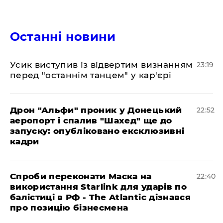
Останні новини
​Усик виступив із відвертим визнанням
23:19
перед "останнім танцем" у кар'єрі
​Дрон "Альфи" проник у Донецький
22:52
аеропорт і спалив "Шахед" ще до
запуску: опубліковано ексклюзивні
кадри
​Спроби переконати Маска на
22:40
використання Starlink для ударів по
балістиці в РФ - The Atlantic дізнався
про позицію бізнесмена