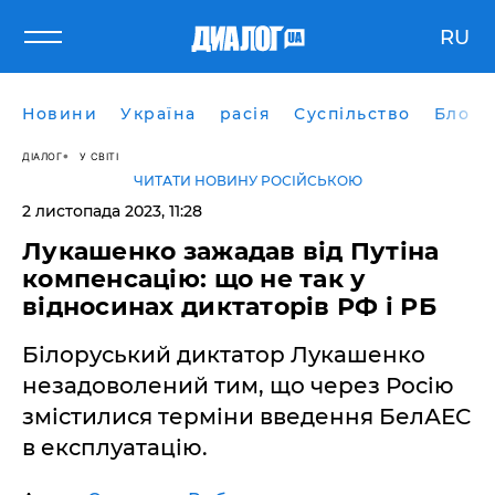
RU
Новини
Україна
расія
Суспільство
Блоги
ДІАЛОГ
У СВІТІ
ЧИТАТИ НОВИНУ РОСІЙСЬКОЮ
2 листопада 2023, 11:28
Лукашенко зажадав від Путіна
компенсацію: що не так у
відносинах диктаторів РФ і РБ
Білоруський диктатор Лукашенко
незадоволений тим, що через Росію
змістилися терміни введення БелАЕС
в експлуатацію.