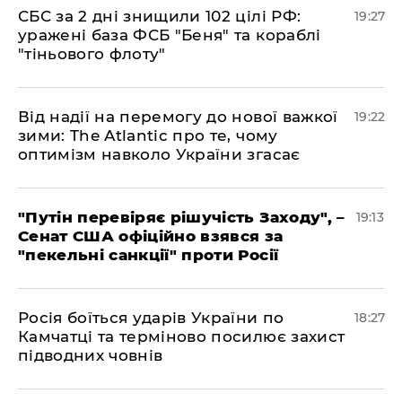
​СБС за 2 дні знищили 102 цілі РФ:
19:27
уражені база ФСБ "Беня" та кораблі
"тіньового флоту"
​Від надії на перемогу до нової важкої
19:22
зими: The Atlantic про те, чому
оптимізм навколо України згасає
​"Путін перевіряє рішучість Заходу", –
19:13
Сенат США офіційно взявся за
"пекельні санкції" проти Росії
​Росія боїться ударів України по
18:27
Камчатці та терміново посилює захист
підводних човнів