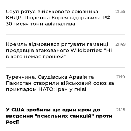
​Сеул рятує військового союзника
21:55
КНДР: Південна Корея відправила РФ
30 тисяч тонн авіапалива
​Кремль відмовився рятувати гаманці
21:49
продавців атакованого Wildberries: "Ні
в кого немає грошей"
​Туреччина, Саудівська Аравія та
21:19
Пакистан створили військовий союз за
прикладом НАТО: Іран у гніві
​У США зробили ще один крок до
21:15
введення "пекельних санкцій" проти
Росії