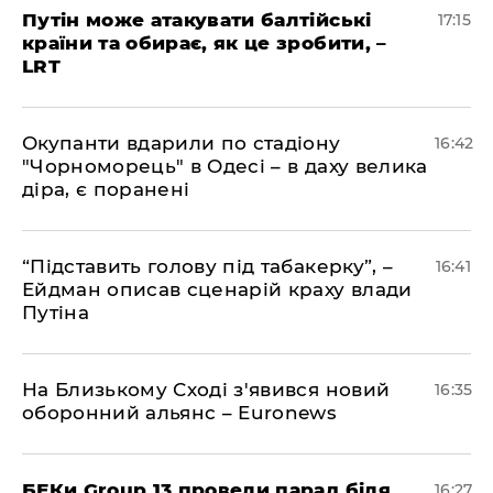
​Путін може атакувати балтійські
17:15
країни та обирає, як це зробити, –
LRT
​Окупанти вдарили по стадіону
16:42
"Чорноморець" в Одесі – в даху велика
діра, є поранені
​“Підставить голову під табакерку”, –
16:41
Ейдман описав сценарій краху влади
Путіна
На Близькому Сході з'явився новий
16:35
оборонний альянс – Euronews
БЕКи Group 13 провели парад біля
16:27