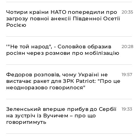
​Чотири країни НАТО попередили про
20:35
загрозу повної анексії Південної Осетії
Росією
​'"Не той народ", - Соловйов образив
20:28
росіян через розмови про мобілізацію
​Федоров розповів, чому Україні не
19:57
вистачає ракет для ЗРК Patriot: "Про це
неодноразово говорилося"
​Зеленський вперше прибув до Сербії
19:33
на зустріч із Вучичем – про що
говоритимуть