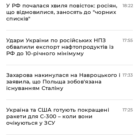
​У РФ почалася хвиля повісток: росіян,
18:22
що відмовилися, заносять до "чорних
списків"
​Удари України по російських НПЗ
17:55
обвалили експорт нафтопродуктів із
РФ до 10-річного мінімуму
​Захарова накинулася на Навроцького і
17:33
заявила, що Польща зобов'язана
існуванням Сталіну
​Україна та США готують покращені
17:25
ракети для С-300 – коли вони
очікуються у ЗСУ