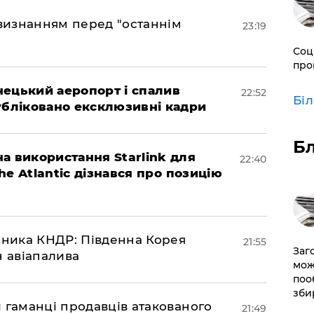
 визнанням перед "останнім
23:19
Соц
про
нецький аеропорт і спалив
22:52
Бі
убліковано ексклюзивні кадри
Б
а використання Starlink для
22:40
The Atlantic дізнався про позицію
юзника КНДР: Південна Корея
21:55
Заг
н авіапалива
мож
поо
зби
и гаманці продавців атакованого
21:49