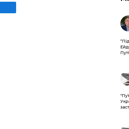
​“Пі
Ейд
Пут
"Пут
Укр
зас