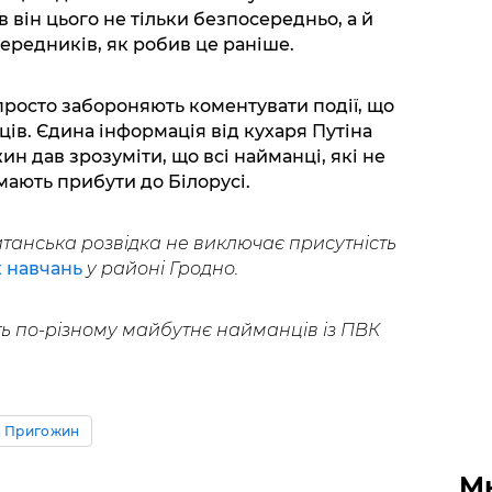
 він цього не тільки безпосередньо, а й
середників, як робив це раніше.
росто забороняють коментувати події, що
ів. Єдина інформація від кухаря Путіна
ин дав зрозуміти, що всі найманці, які не
мають прибути до Білорусі.
танська розвідка не виключає присутність
х навчань
у районі Гродно.
ь по-різному майбутнє найманців із ПВК
н Пригожин
М