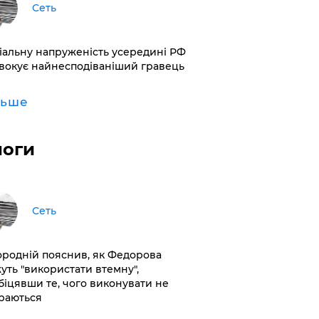
Сеть
іальну напруженість усередині РФ
вокує найнесподіваніший гравець
льше
логи
Сеть
ородній пояснив, як Федорова
уть "використати втемну",
біцявши те, чого виконувати не
раються