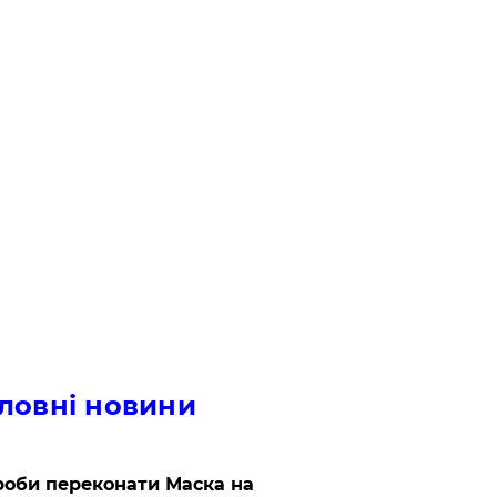
ловні новини
роби переконати Маска на