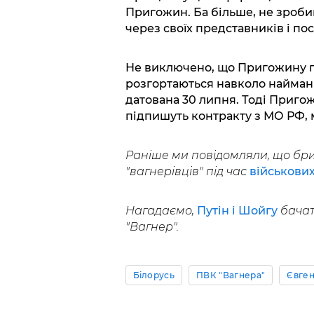
Пригожин. Ба більше, не зробив
через своїх представників і по
Не виключено, що Пригожину п
розгортаються навколо найманц
датована 30 липня. Тоді Пригож
підпишуть контракту з МО РФ, 
Раніше ми повідомляли, що бри
"вагнерівців" під час
військови
Нагадаємо,
Путін і Шойгу
бачат
"Вагнер".
Білорусь
ПВК "Вагнера"
Євге