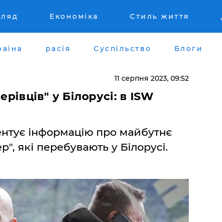
гляд
Економіка
Стиль життя
раїна
расія
Суспільство
Блоги
11 серпня 2023, 09:52
ерівців" у Білорусі: в ISW
нтує інформацію про майбутнє
р", які перебувають у Білорусі.