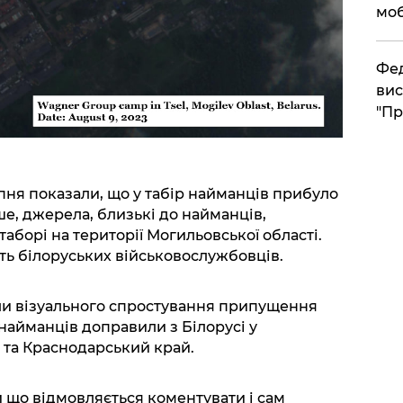
моб
​Фе
вис
"Пр
ерпня показали, що у табір найманців прибуло
е, джерела, близькі до найманців,
таборі на території Могильовської області.
ть білоруських військовослужбовців.
ли візуального спростування припущення
 найманців доправили з Білорусі у
 та Краснодарський край.
 що відмовляється коментувати і сам