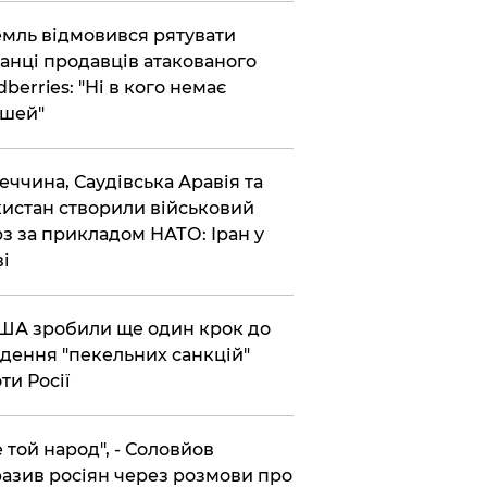
емль відмовився рятувати
анці продавців атакованого
dberries: "Ні в кого немає
шей"
реччина, Саудівська Аравія та
истан створили військовий
з за прикладом НАТО: Іран у
ві
США зробили ще один крок до
дення "пекельних санкцій"
ти Росії
Не той народ", - Соловйов
азив росіян через розмови про