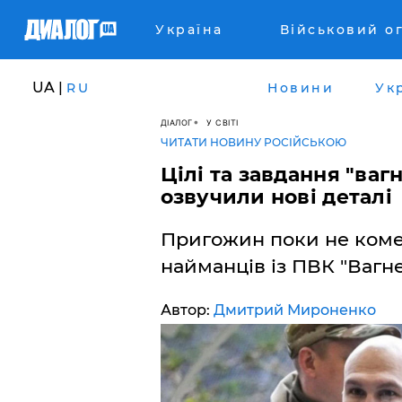
Україна
Військовий о
UA |
RU
Новини
Ук
ДІАЛОГ
У СВІТІ
ЧИТАТИ НОВИНУ РОСІЙСЬКОЮ
Цілі та завдання "вагн
озвучили нові деталі
Пригожин поки не коме
найманців із ПВК "Вагне
Автор:
Дмитрий Мироненко