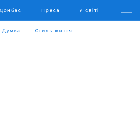
Донбас
Преса
У світі
Думка
Стиль життя