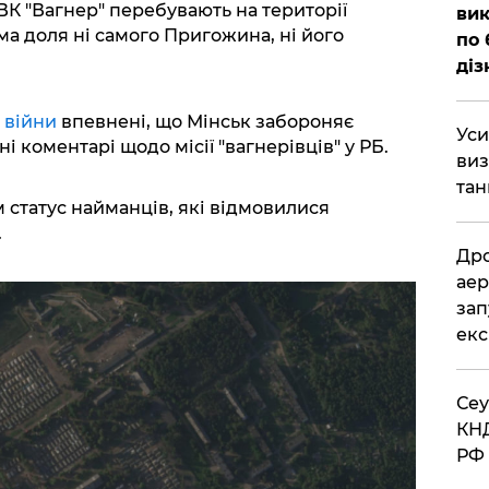
ВК "Вагнер" перебувають на території
вик
ма доля ні самого Пригожина, ні його
по 
діз
 війни
впевнені, що Мінськ забороняє
​Ус
 коментарі щодо місії "вагнерівців" у РБ.
виз
тан
 статус найманців, які відмовилися
.
​Др
аер
зап
екс
​Се
КНД
РФ 