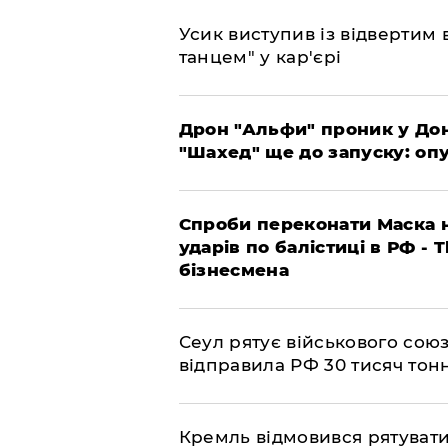
​Усик виступив із відвертим
танцем" у кар'єрі
​Дрон "Альфи" проник у До
"Шахед" ще до запуску: оп
​Спроби переконати Маска н
ударів по балістиці в РФ - 
бізнесмена
​Сеул рятує військового со
відправила РФ 30 тисяч тон
​Кремль відмовився рятуват