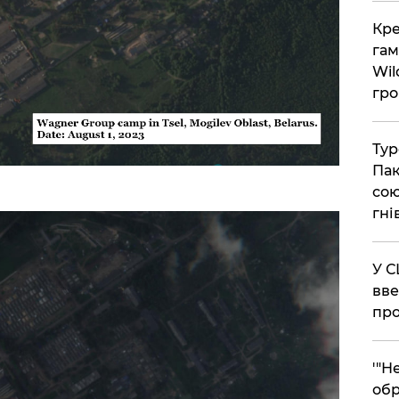
​Кр
гам
Wil
гро
​Ту
Пак
сою
гні
​У 
вве
про
​'"
обр