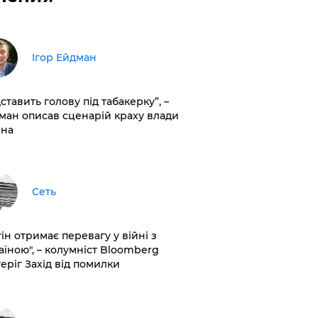
Ігор Ейдман
дставить голову під табакерку”, –
ман описав сценарій краху влади
іна
Сеть
ін отримає перевагу у війні з
аїною", – колумніст Bloomberg
теріг Захід від помилки