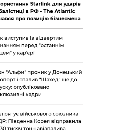
ористання Starlink для ударів
балістиці в РФ - The Atlantic
нався про позицію бізнесмена
ик виступив із відвертим
нанням перед "останнім
цем" у кар'єрі
он "Альфи" проник у Донецький
опорт і спалив "Шахед" ще до
уску: опубліковано
клюзивні кадри
ул рятує військового союзника
Р: Південна Корея відправила
30 тисяч тонн авіапалива