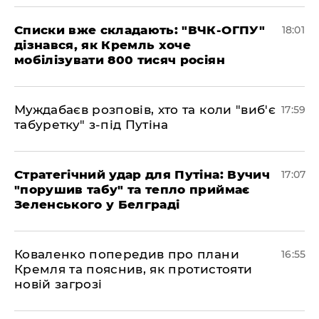
Списки вже складають: "ВЧК-ОГПУ"
18:01
дізнався, як Кремль хоче
мобілізувати 800 тисяч росіян
Муждабаєв розповів, хто та коли "виб'є
17:59
табуретку" з-під Путіна
Стратегічний удар для Путіна: Вучич
17:07
"порушив табу" та тепло приймає
Зеленського у Белграді
Коваленко попередив про плани
16:55
Кремля та пояснив, як протистояти
новій загрозі