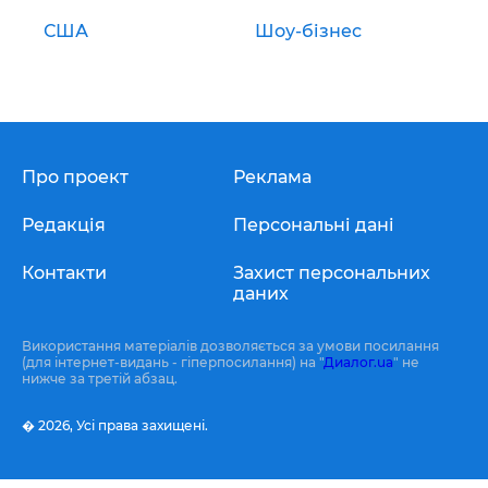
США
Шоу-бізнес
Про проект
Реклама
Редакція
Персональні дані
Контакти
Захист персональних
даних
Використання матеріалів дозволяється за умови посилання
(для інтернет-видань - гіперпосилання) на "
Диалог.ua
" не
нижче за третій абзац.
� 2026,
Усі права захищені.