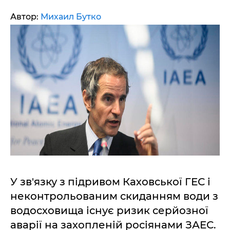
Автор:
Михаил Бутко
У зв'язку з підривом Каховської ГЕС і
неконтрольованим скиданням води з
водосховища існує ризик серйозної
аварії на захопленій росіянами ЗАЕС.