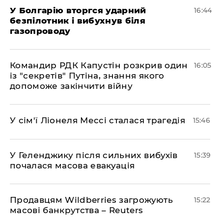
У Болгарію вторгся ударний
16:44
безпілотник і вибухнув біля
газопроводу
Командир РДК Капустін розкрив один
16:05
із "секретів" Путіна, знання якого
допоможе закінчити війну
У сім'ї Ліонеля Мессі сталася трагедія
15:46
У Геленджику після сильних вибухів
15:39
почалася масова евакуація
Продавцям Wildberries загрожують
15:22
масові банкрутства – Reuters