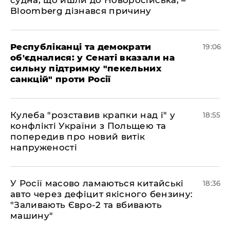
судна, що йшли до Новоросійська, –
Bloomberg дізнався причину
Республіканці та демократи
19:06
об'єдналися: у Сенаті вказали на
сильну підтримку "пекельних
санкцій" проти Росії
Кулеба "розставив крапки над і" у
18:55
конфлікті України з Польщею та
попередив про новий витік
напруженості
У Росії масово ламаються китайські
18:36
авто через дефіцит якісного бензину:
"Заливають Євро-2 та вбивають
машину"