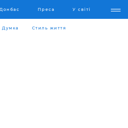
Донбас
Преса
У світі
Думка
Стиль життя