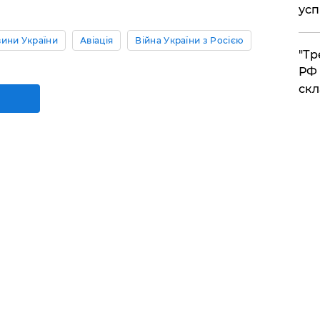
усп
ини України
Авіація
Війна України з Росією
​"Т
РФ 
скл