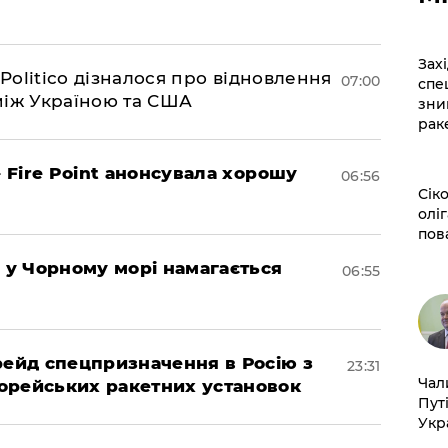
​За
 Politico дізналося про відновлення
07:00
спе
між Україною та США
зни
рак
– Fire Point анонсувала хорошу
06:56
​Сі
оліг
пов
я у Чорному морі намагається
06:55
 рейд спецпризначення в Росію з
23:31
​Ча
орейських ракетних установок
Пут
Укр