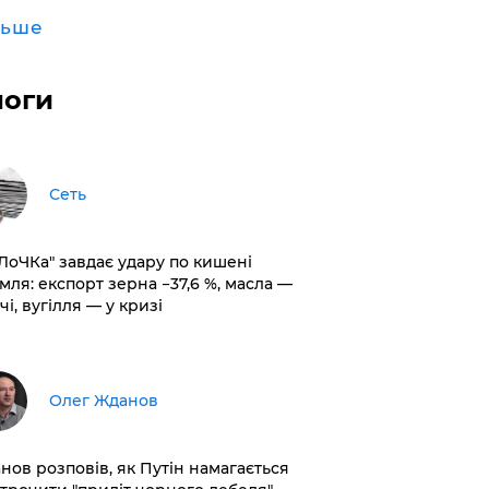
льше
логи
Сеть
оЛоЧКа" завдає удару по кишені
мля: експорт зерна −37,6 %, масла —
чі, вугілля — у кризі
Олег Жданов
нов розповів, як Путін намагається