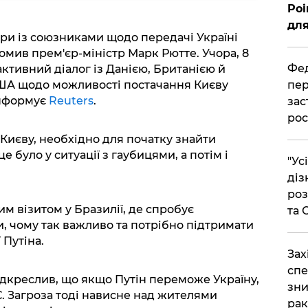
Poi
для
ри із союзниками щодо передачі Україні
омив прем'єр-міністр Марк Рютте. Учора, 8
Фед
активний діалог із Данією, Британією й
США щодо можливості постачання Києву
пер
інформує
Reuters
.
зас
рос
Києву, необхідно для початку знайти
 було у ситуації з гаубицями, а потім і
"Ус
діз
роз
м візитом у Бразилії, де спробує
та
, чому так важливо та потрібно підтримати
 Путіна.
​За
спе
ідкреслив, що якщо Путін переможе Україну,
зни
С. Загроза тоді нависне над жителями
рак