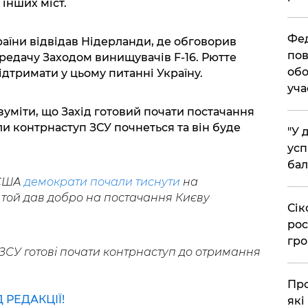
інших міст.
​Фе
їни відвідав Нідерланди, де обговорив
пов
редачу Заходом винищувачів F-16. Рютте
обо
ідтримати у цьому питанні Україну.
уча
уміти, що Захід готовий почати постачання
коли контрнаступ ЗСУ почнеться та він буде
​"У
усп
бал
 США
демократи почали тиснути
на
 той дав добро на постачання Києву
​Сі
рос
гро
, ЗСУ готові почати контрнаступ до отримання
​Пр
РЕДАКЦІЇ!
які