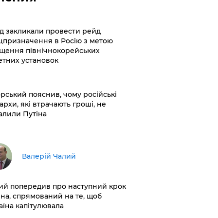
хід закликали провести рейд
цпризначення в Росію з метою
щення північнокорейських
етних установок
корський пояснив, чому російські
архи, які втрачають гроші, не
алили Путіна
Валерій Чалий
лий попередив про наступний крок
іна, спрямований на те, щоб
аїна капітулювала