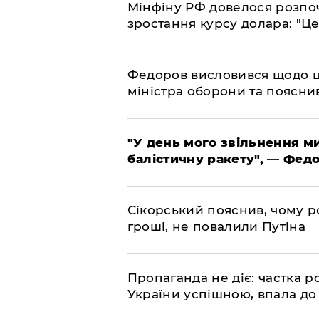
​Мінфіну РФ довелося розпоч
зростання курсу долара: "Ц
​Федоров висловився щодо 
міністра оборони та пояснив
​"У день мого звільнення 
балістичну ракету", — Фед
​Сікорський пояснив, чому ро
гроші, не повалили Путіна
​Пропаганда не діє: частка р
України успішною, впала до