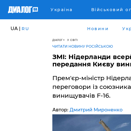
Україна
Військовий о
UA |
RU
Новини
Ук
ДІАЛОГ
У СВІТІ
ЧИТАТИ НОВИНУ РОСІЙСЬКОЮ
ЗМІ: Нідерланди всер
передання Києву вин
Прем'єр-міністр Нідерл
переговори із союзника
винищувачів F-16.
Автор:
Дмитрий Мироненко