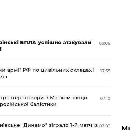
раїнські БПЛА успішно атакували
08:09
і
и армії РФ по цивільних складах і
07:35
леш
про переговори з Маском щодо
07:10
 російської балістики
иївське "Динамо" зіграло 1-й матч із
07:03
М