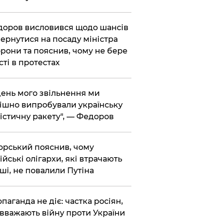
доров висловився щодо шансів
ернутися на посаду міністра
рони та пояснив, чому не бере
сті в протестах
 день мого звільнення ми
ішно випробували українську
істичну ракету", — Федоров
корський пояснив, чому
ійські олігархи, які втрачають
ші, не повалили Путіна
опаганда не діє: частка росіян,
 вважають війну проти України