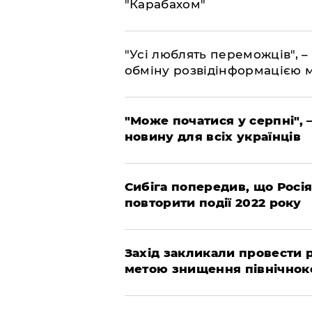
"Карабахом"
"Усі люблять переможців", –
обміну розвідінформацією 
"Може початися у серпні", 
новину для всіх українців
Сибіга попередив, що Росі
повторити події 2022 року
​Захід закликали провести
метою знищення північнок