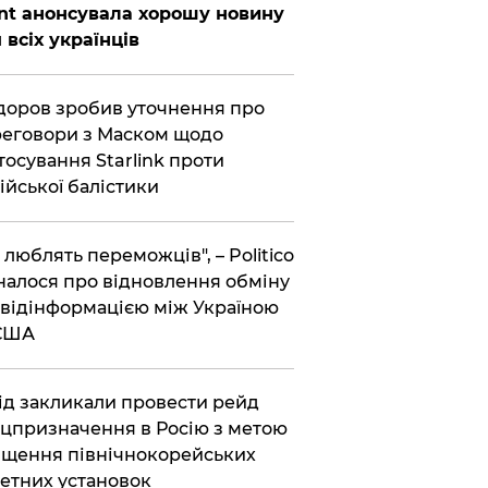
nt анонсувала хорошу новину
 всіх українців
оров зробив уточнення про
еговори з Маском щодо
тосування Starlink проти
ійської балістики
і люблять переможців", – Politico
налося про відновлення обміну
відінформацією між Україною
 США
хід закликали провести рейд
цпризначення в Росію з метою
щення північнокорейських
етних установок