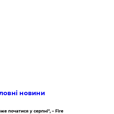
ловні новини
же початися у серпні", – Fire