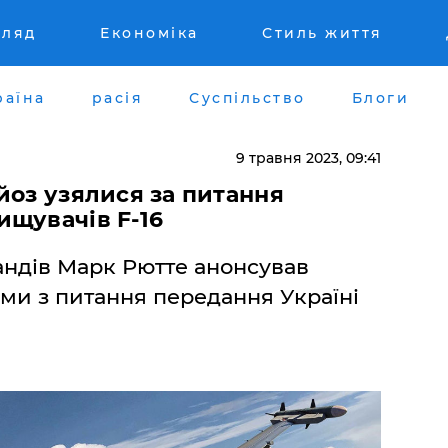
гляд
Економіка
Стиль життя
раїна
расія
Суспільство
Блоги
9 травня 2023, 09:41
йоз узялися за питання
ищувачів F-16
андів Марк Рютте анонсував
ми з питання передання Україні