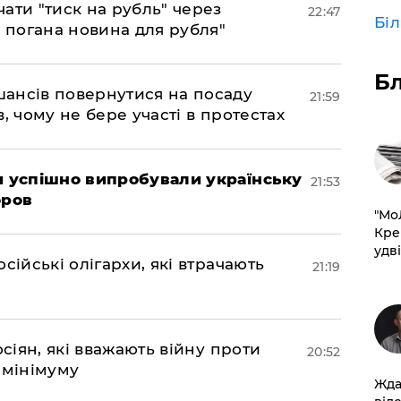
ати "тиск на рубль" через
22:47
Бі
е погана новина для рубля"
Б
шансів повернутися на посаду
21:59
, чому не бере участі в протестах
ми успішно випробували українську
21:53
оров
​"М
Кре
удві
сійські олігархи, які втрачають
21:19
осіян, які вважають війну проти
20:52
 мінімуму
Жда