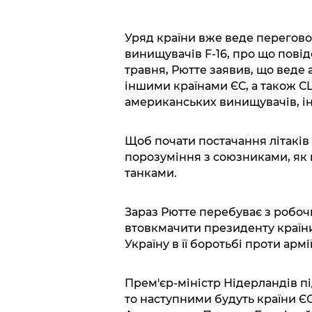
Уряд країни вже веде перегово
винищувачів F-16, про що повід
травня, Рютте заявив, що веде 
іншими країнами ЄС, а також 
американських винищувачів, 
Щоб почати постачання літаків 
порозуміння з союзниками, як це
танками.
Зараз Рютте перебуває з робочи
втовкмачити президенту країни
Україну в її боротьбі проти армії
Прем'єр-міністр Нідерландів п
то наступними будуть країни Є