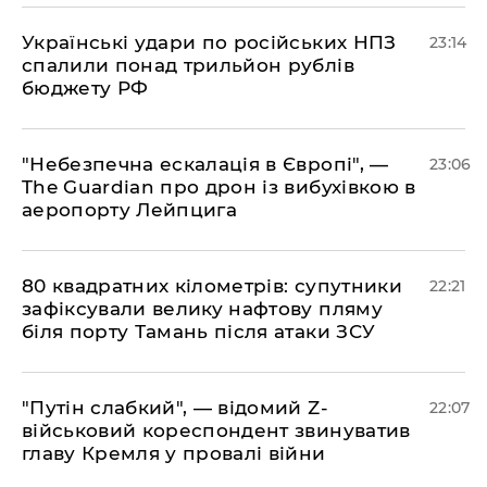
​Українські удари по російських НПЗ
23:14
спалили понад трильйон рублів
бюджету РФ
​"Небезпечна ескалація в Європі", —
23:06
The Guardian про дрон із вибухівкою в
аеропорту Лейпцига
​80 квадратних кілометрів: супутники
22:21
зафіксували велику нафтову пляму
біля порту Тамань після атаки ЗСУ
"Путін слабкий", — відомий Z-
22:07
військовий кореспондент звинуватив
главу Кремля у провалі війни