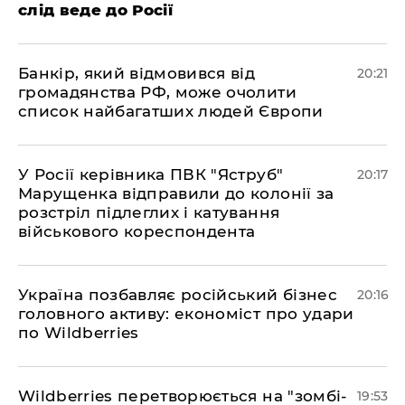
слід веде до Росії
​Банкір, який відмовився від
20:21
громадянства РФ, може очолити
список найбагатших людей Європи
​У Росії керівника ПВК "Яструб"
20:17
Марущенка відправили до колонії за
розстріл підлеглих і катування
військового кореспондента
​Україна позбавляє російський бізнес
20:16
головного активу: економіст про удари
по Wildberries
​Wildberries перетворюється на "зомбі-
19:53