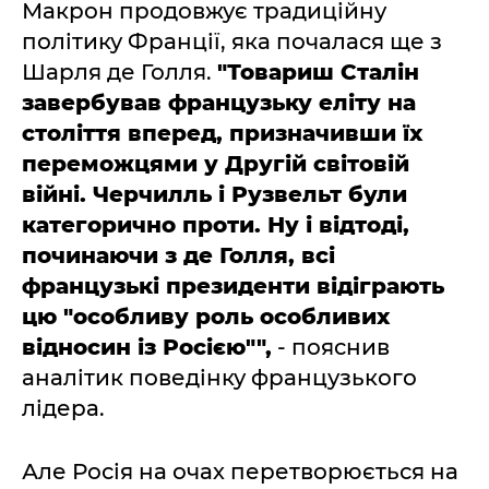
Макрон продовжує традиційну
політику Франції, яка почалася ще з
Шарля де Голля.
"Товариш Сталін
завербував французьку еліту на
століття вперед, призначивши їх
переможцями у Другій світовій
війні. Черчилль і Рузвельт були
категорично проти. Ну і відтоді,
починаючи з де Голля, всі
французькі президенти відіграють
цю "особливу роль особливих
відносин із Росією"",
- пояснив
аналітик поведінку французького
лідера.
Але Росія на очах перетворюється на