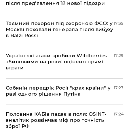
після пред'явлення їй нової підозри
​Таємний похорон під охороною ФСО: у
17:35
Москві поховали генерала після вибуху
в Balzi Rossi
​Українські атаки зробили Wildberries
17:29
збитковими на роки: оцінено прямі
втрати
​Собянін передрік Росії "крах країни" у
17:27
разі одного рішення Путіна
​Половина КАБів падає в поля: OSINT-
17:24
аналітик розвінчав міф про точність
зброї РФ