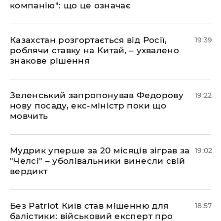
компанію": що це означає
​Казахстан розгортається від Росії,
19:39
роблячи ставку на Китай, – ухвалено
знакове рішення
​Зеленський запропонував Федорову
19:22
нову посаду, екс-міністр поки що
мовчить
​Мудрик уперше за 20 місяців зіграв за
19:02
"Челсі" – уболівальники винесли свій
вердикт
​Без Patriot Київ став мішенню для
18:57
балістики: військовий експерт про