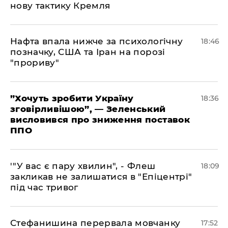
нову тактику Кремля
​Нафта впала нижче за психологічну
18:46
позначку, США та Іран на порозі
"прориву"
​”Хочуть зробити Україну
18:36
зговірливішою”, — Зеленський
висловився про зниження поставок
ППО
​'"У вас є пару хвилин", - Флеш
18:09
закликав не залишатися в "Епіцентрі"
під час тривог
​Стефанишина перервала мовчанку
17:52