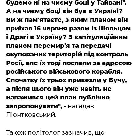
будемо ні на чиєму боці у Тайвані".
А на чиєму боці він був в Україні?
Ви ж пам'ятаєте, з яким планом він
приїхав 16 червня разом із Шольцом
і Драгі в Україну? З капітуляційним
планом перемир'я та передачі
окупованих територій під контроль
Росії, але їх тоді послали за адресою
російського військового корабля.
Спочатку їх трьох привезли у Бучу,
а після цього він уже навіть не
наважився цей план публічно
запропонувати",
- нагадав
Піонтковський.
Також політолог зазначив, що