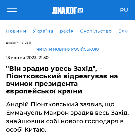
RU
Новини
Україна
расія
Суспільство
Блоги
ДІАЛОГ
У СВІТІ
ЧИТАТИ НОВИНУ РОСІЙСЬКОЮ
13 квітня 2023, 21:50
"Він зрадив увесь Захід", –
Піонтковський відреагував на
вчинок президента
європейської країни
Андрій Піонтковський заявив, що
Еммануель Макрон зрадив весь Захід,
знайшовши собі нового господаря в
особі Китаю.