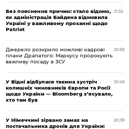
​Без пояснення причин: стало відомо,
21:52
як адміністрація Байдена відмовила
Україні у важливому проханні щодо
Patriot
​Джерело розкрило можливі кадрові
20:59
плани Драпатого: Маркусу пророкують
важливу посаду в ЗСУ
​У Відні відбулася таємна зустріч
20:45
колишніх чиновників Європи та Росії
щодо України — Bloomberg з’ясувало,
хто там був
​У Німеччині зірвано замах на
20:39
постачальника дронів для України: