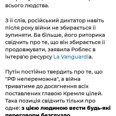
всього людства.
З її слів, російський диктатор навіть
після року війни не збирається її
зупиняти. Ба більше, його риторика
свідчить про те, що він збирається її
продовжувати, заявила Роблес в
інтерв'ю ресурсу
La Vanguardi
a.
Путін постійно твердить про те, що
"РФ непереможна", а війна
триватиме до досягнення всіх
поставлених главою Кремля цілей.
Така позиція свідчить тільки про
одне:
з цією людиною вести будь-які
переговори безглуздо
.