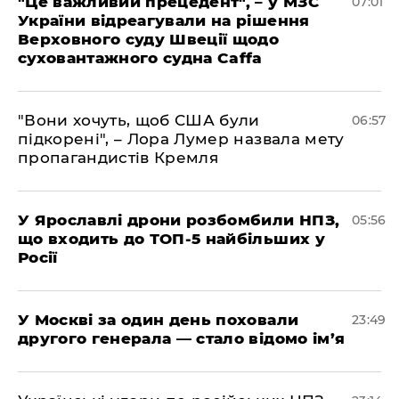
"Це важливий прецедент", – у МЗС
07:01
України відреагували на рішення
Верховного суду Швеції щодо
суховантажного судна Caffa
"Вони хочуть, щоб США були
06:57
підкорені", – Лора Лумер назвала мету
пропагандистів Кремля
У Ярославлі дрони розбомбили НПЗ,
05:56
що входить до ТОП-5 найбільших у
Росії
​У Москві за один день поховали
23:49
другого генерала — стало відомо ім’я