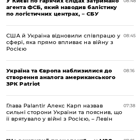
У Києві по гарячих слідах затримано
08:48
агента ФСБ, який наводив балістику
по логістичних центрах, – СБУ
США й Україна відновили співпрацю у
08:45
сфері, яка прямо впливає на війну з
Росією
Україна та Європа наблизилися до
08:16
створення аналога американського
ЗРК Patriot
Глава Palantir Алекс Карп назвав
07:38
сильні сторони України та пояснив, що
її врятувало у війні з Росією, – Левін