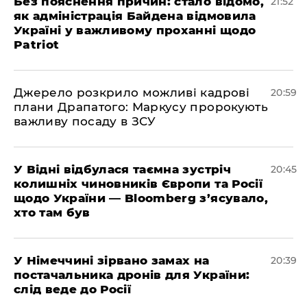
​Без пояснення причин: стало відомо,
21:52
як адміністрація Байдена відмовила
Україні у важливому проханні щодо
Patriot
​Джерело розкрило можливі кадрові
20:59
плани Драпатого: Маркусу пророкують
важливу посаду в ЗСУ
​У Відні відбулася таємна зустріч
20:45
колишніх чиновників Європи та Росії
щодо України — Bloomberg з’ясувало,
хто там був
​У Німеччині зірвано замах на
20:39
постачальника дронів для України:
слід веде до Росії