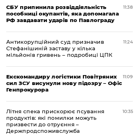
СБУ припинила розвіддіяльність
11:38
пособниці окупантів, яка допомагала
РФ завдавати ударів по Павлограду
Антикорупційний суд призначив
11:24
Стефанішиній заставу у кілька
мільйонів гривень – подробиці ЦПК
Екскомандиру логістики Повітряних
11:09
сил ЗСУ висунули нову підозру – Офіс
Генпрокурора
Літня спека прискорює псування
10:35
продуктів: які помилки можуть
призвести до отруєння –
Держпродспоживслужба