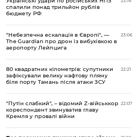
​Українські удари по російських НПЗ
23:14
спалили понад трильйон рублів
бюджету РФ
​"Небезпечна ескалація в Європі", —
23:06
The Guardian про дрон із вибухівкою в
аеропорту Лейпцига
​80 квадратних кілометрів: супутники
22:21
зафіксували велику нафтову пляму
біля порту Тамань після атаки ЗСУ
"Путін слабкий", – відомий Z-військкор
22:07
кореспондент звинуватив главу
Кремля у провалі війни