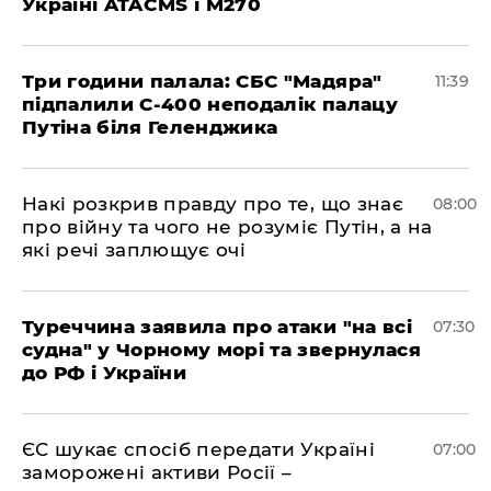
Україні ATACMS і M270
Три години палала: СБС "Мадяра"
11:39
підпалили С-400 неподалік палацу
Путіна біля Геленджика
Накі розкрив правду про те, що знає
08:00
про війну та чого не розуміє Путін, а на
які речі заплющує очі
Туреччина заявила про атаки "на всі
07:30
судна" у Чорному морі та звернулася
до РФ і України
ЄС шукає спосіб передати Україні
07:00
заморожені активи Росії –