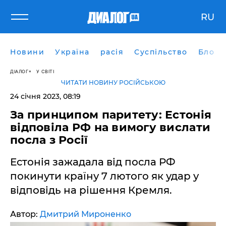
RU
Новини
Україна
расія
Суспільство
Блоги
ДІАЛОГ
У СВІТІ
ЧИТАТИ НОВИНУ РОСІЙСЬКОЮ
24 січня 2023, 08:19
За принципом паритету: Естонія
відповіла РФ на вимогу вислати
посла з Росії
Естонія зажадала від посла РФ
покинути країну 7 лютого як удар у
відповідь на рішення Кремля.
Автор:
Дмитрий Мироненко