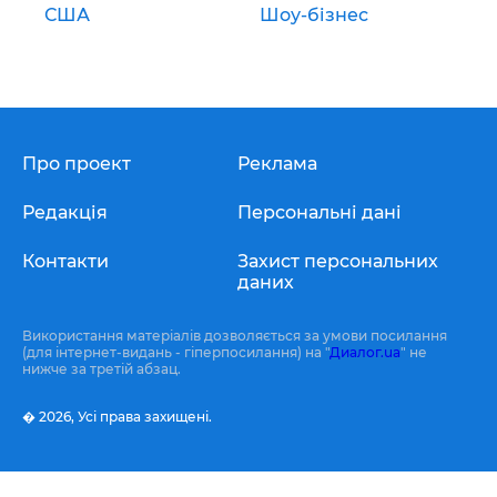
США
Шоу-бізнес
Про проект
Реклама
Редакція
Персональні дані
Контакти
Захист персональних
даних
Використання матеріалів дозволяється за умови посилання
(для інтернет-видань - гіперпосилання) на "
Диалог.ua
" не
нижче за третій абзац.
� 2026,
Усі права захищені.