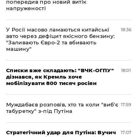
попередив про новий витік
напруженості
У Росії масово ламаються китайські
18:36
авто через дефіцит якісного бензину:
"Заливають Євро-2 та вбивають
машину"
Списки вже складають: "ВЧК-ОГПУ"
18:01
дізнався, як Кремль хоче
мобілізувати 800 тисяч росіян
Муждабаєв розповів, хто та коли "виб'є
17:59
табуретку" з-під Путіна
Стратегічний удар для Путіна: Вучич
17:07