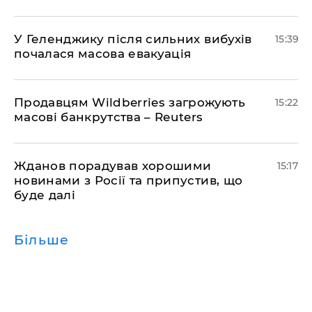
У Геленджику після сильних вибухів
15:39
почалася масова евакуація
Продавцям Wildberries загрожують
15:22
масові банкрутства – Reuters
Жданов порадував хорошими
15:17
новинами з Росії та припустив, що
буде далі
Більше