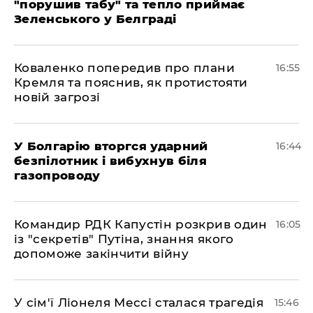
"порушив табу" та тепло приймає
Зеленського у Белграді
Коваленко попередив про плани
16:55
Кремля та пояснив, як протистояти
новій загрозі
У Болгарію вторгся ударний
16:44
безпілотник і вибухнув біля
газопроводу
Командир РДК Капустін розкрив один
16:05
із "секретів" Путіна, знання якого
допоможе закінчити війну
У сім'ї Ліонеля Мессі сталася трагедія
15:46