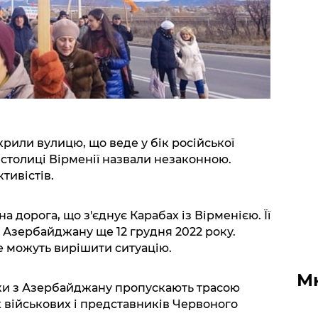
рили вулицю, що веде у бік російської
у столиці Вірменії назвали незаконною.
тивістів.
 дорога, що з'єднує Карабах із Вірменією. Її
Азербайджану ще 12 грудня 2022 року.
е можуть вирішити ситуацію.
М
ки з Азербайджану пропускають трасою
х військових і представників Червоного