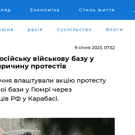
гляд
Економіка
Стиль життя
раїна
расія
Суспільство
Блоги
9 січня 2023, 07:52
осійську військову базу у
причину протестів
січня влаштували акцію протесту
вої бази у Гюмрі через
ів РФ у Карабасі.