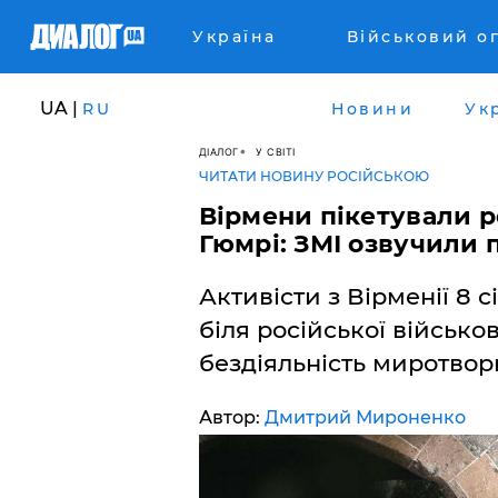
Україна
Військовий о
UA |
RU
Новини
Ук
ДІАЛОГ
У СВІТІ
ЧИТАТИ НОВИНУ РОСІЙСЬКОЮ
Вірмени пікетували р
Гюмрі: ЗМІ озвучили 
Активісти з Вірменії 8 
біля російської військо
бездіяльність миротворц
Автор:
Дмитрий Мироненко