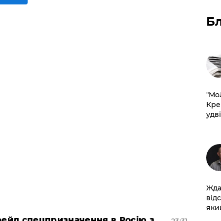
Б
​"М
Кре
удві
Жда
від
який
 рейд спецпризначення в Росію з
23:31