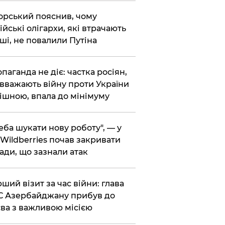
корський пояснив, чому
ійські олігархи, які втрачають
ші, не повалили Путіна
опаганда не діє: частка росіян,
 вважають війну проти України
ішною, впала до мінімуму
реба шукати нову роботу", — у
Wildberries почав закривати
ади, що зазнали атак
рший візит за час війни: глава
 Азербайджану прибув до
ва з важливою місією