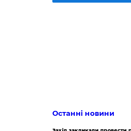
Останні новини
​Захід закликали провести