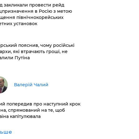
хід закликали провести рейд
цпризначення в Росію з метою
щення північнокорейських
етних установок
корський пояснив, чому російські
архи, які втрачають гроші, не
алили Путіна
Валерій Чалий
лий попередив про наступний крок
іна, спрямований на те, щоб
аїна капітулювала
льше