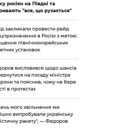
су росіян на Півдні та
ривають "все, що рухається"
хід закликали провести рейд
цпризначення в Росію з метою
щення північнокорейських
етних установок
доров висловився щодо шансів
ернутися на посаду міністра
рони та пояснив, чому не бере
сті в протестах
 день мого звільнення ми
ішно випробували українську
істичну ракету", — Федоров