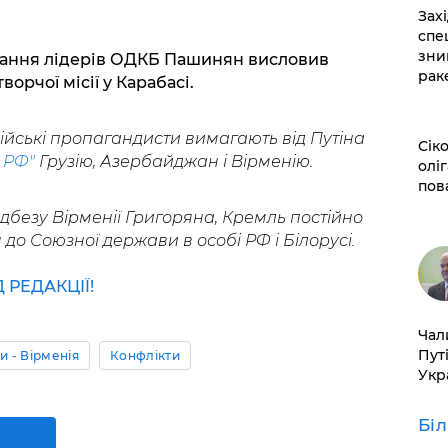
​За
спе
зни
ідання лідерів ОДКБ Пашинян висловив
рак
орчої місії у Карабасі.
ійські пропагандисти вимагають від Путіна
​Сі
 РФ"
Грузію, Азербайджан і Вірменію.
оліг
пов
адбезу Вірменії Григоряна, Кремль постійно
до Союзної держави в особі РФ і Білорусі.
РЕДАКЦІЇ!
​Ча
Пут
и - Вірменія
Конфлікти
Укр
Бі