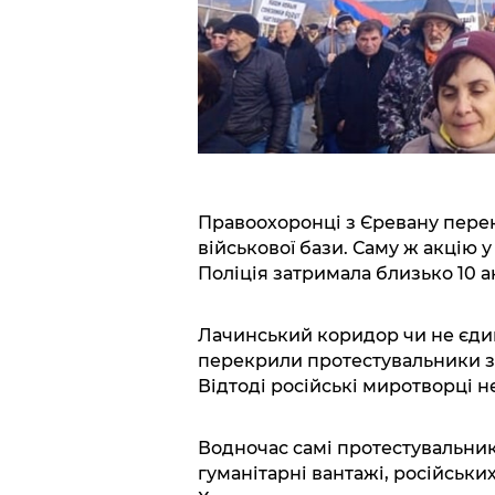
Правоохоронці з Єревану перек
військової бази. Саму ж акцію 
Поліція затримала близько 10 ак
Лачинський коридор чи не єдина
перекрили протестувальники з 
Відтоді російські миротворці н
Водночас самі протестувальни
гуманітарні вантажі, російськи