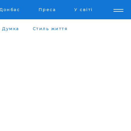
Донбас
Преса
У світі
Думка
Стиль життя