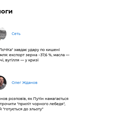
логи
Сеть
оЛоЧКа" завдає удару по кишені
мля: експорт зерна −37,6 %, масла —
чі, вугілля — у кризі
Олег Жданов
нов розповів, як Путін намагається
строчити "приліт чорного лебедя",
 "готується до зльоту"