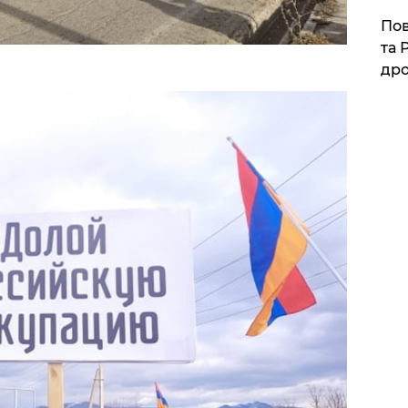
​По
та 
дро