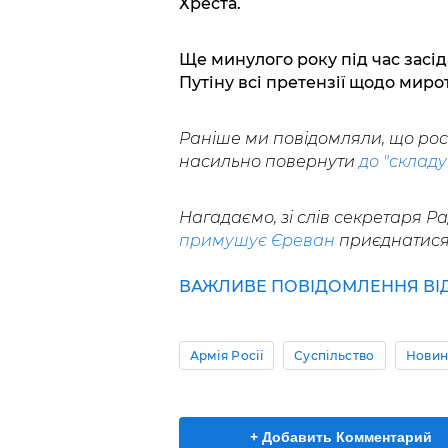
Хреста.
Ще минулого року під час зас
Путіну всі претензії щодо миротв
Раніше ми повідомляли, що рос
насильно повернути
до "складу
Нагадаємо, зі слів секретаря Р
примушує Єреван
приєднатися 
ВАЖЛИВЕ ПОВІДОМЛЕННЯ ВІД 
Армія Росії
Суспільство
Новин
+ Добавить Комментарий