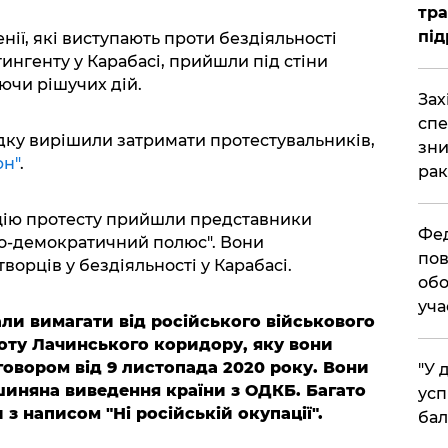
тра
під
енії, які виступають проти бездіяльності
ингенту у Карабасі, прийшли під стіни
аючи рішучих дій.
​За
спе
дку вирішили затримати протестувальників,
зни
юн"
.
рак
цію протесту прийшли представники
​Фе
но-демократичний полюс". Вони
пов
орців у бездіяльності у Карабасі.
обо
уча
али вимагати від російського військового
оту Лачинського коридору, яку вони
говором від 9 листопада 2020 року. Вони
​"У
шиняна виведення країни з ОДКБ. Багато
усп
 з написом "Ні російській окупації".
бал