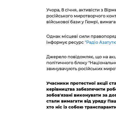
Учора, 8 січня, активісти з Вірм
російського миротворчого конт
військової бази у Гюмрі, вимаг
Однак місцеві сили правопоря
інформує ресурс
"Радіо Азатут
Джерело повідомляє, що на ак
політичного блоку "Національ
звинувачують російських миротв
Учасники протестної акції ст
керівництва забезпечити роб
зобов'язані виконувати за до
стали вимагати від уряду Па
хто ніс із собою транспаранти