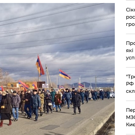
​Сі
рос
гро
​Пр
які
усп
​"Т
РФ 
скл
​Пе
МЗС
Киє