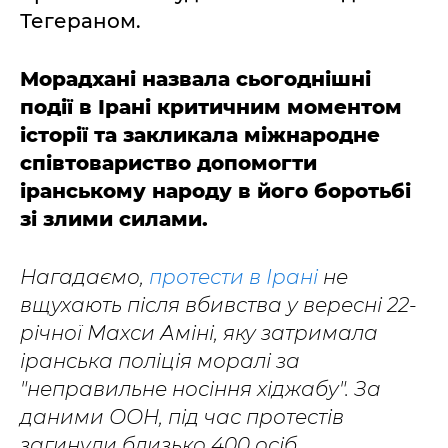
Тегераном.
Морадхані назвала сьогоднішні
події в Ірані критичним моментом
історії та закликала міжнародне
співтовариство допомогти
іранському народу в його боротьбі
зі злими силами.
Нагадаємо,
протести в Ірані
не
вщухають після вбивства у вересні 22-
річної Махси Аміні, яку затримала
іранська поліція моралі за
"неправильне носіння хіджабу". За
даними ООН, під час протестів
загинули близько 400 осіб.