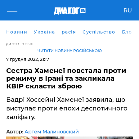
RU
Новини
Україна
расія
Суспільство
Блоги
ДІАЛОГ
У СВІТІ
ЧИТАТИ НОВИНУ РОСІЙСЬКОЮ
7 грудня 2022, 21:17
Сестра Хаменеї повстала проти
режиму в Ірані та закликала
КВІР скласти зброю
Бадрі Хоссейні Хаменеї заявила, що
виступає проти епохи деспотичного
халіфату.
Автор:
Артем Малиновский