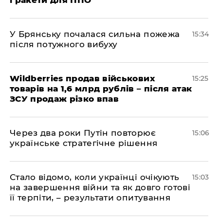
і ракети для ППО
У Брянську почалася сильна пожежа
15:34
після потужного вибуху
Wildberries продав військових
15:25
товарів на 1,6 млрд рублів – після атак
ЗСУ продаж різко впав
Через два роки Путін повторює
15:06
українське стратегічне рішення
Стало відомо, коли українці очікують
15:03
на завершення війни та як довго готові
її терпіти, – результати опитування