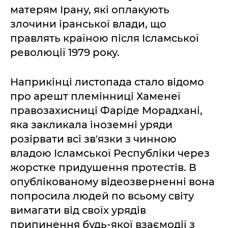
матерям Ірану, які оплакують
злочини іранської влади, що
правлять країною після Ісламської
революції 1979 року.
Наприкінці листопада стало відомо
про арешт племінниці Хаменеї
правозахисниці Фаріде Морадхані,
яка закликала іноземні уряди
розірвати всі зв'язки з чинною
владою Ісламської Республіки через
жорстке придушення протестів. В
опублікованому відеозверненні вона
попросила людей по всьому світу
вимагати від своїх урядів
припинення будь-якої взаємодії з