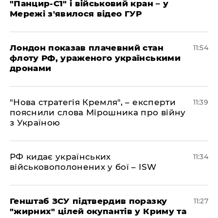
"Панцир-С1" і військовий кран – у
Мережі з'явилося відео ГУР
Лондон показав плачевний стан
11:54
флоту РФ, ураженого українськими
дронами
"Нова стратегія Кремля", – експерти
11:39
пояснили слова Мірошника про війну
з Україною
РФ кидає українських
11:34
військовополонених у бої – ISW
Генштаб ЗСУ підтвердив поразку
11:27
"жирних" цілей окупантів у Криму та