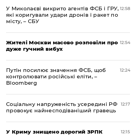
У Миколаєві викрито агентів ФСБ і ГРУ,
12:58
які коригували удари дронів і ракет по
місту, – СБУ
Жителі Москви масово розповіли про
12:54
дуже гучний вибух
Путін посилює значення ФСБ, щоб
12:24
контролювати російські еліти, –
Bloomberg
Соціальну напруженість усередині РФ
12:17
провокує найнесподіваніший гравець
У Криму знищено дорогий ЗРПК
12:15