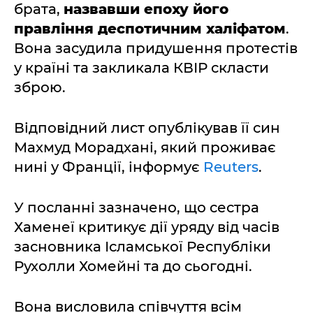
брата,
назвавши епоху його
правління деспотичним халіфатом
.
Вона засудила придушення протестів
у країні та закликала КВІР скласти
зброю.
Відповідний лист опублікував її син
Махмуд Морадхані, який проживає
нині у Франції, інформує
Reuters
.
У посланні зазначено, що сестра
Хаменеї критикує дії уряду від часів
засновника Ісламської Республіки
Рухолли Хомейні та до сьогодні.
Вона висловила співчуття всім