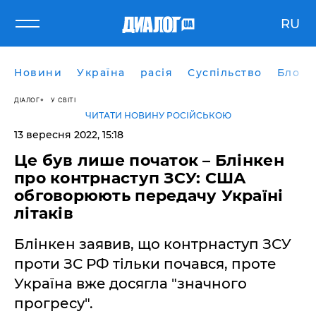
RU
Новини
Україна
расія
Суспільство
Блоги
ДІАЛОГ
У СВІТІ
ЧИТАТИ НОВИНУ РОСІЙСЬКОЮ
13 вересня 2022, 15:18
Це був лише початок – Блінкен
про контрнаступ ЗСУ: США
обговорюють передачу Україні
літаків
Блінкен заявив, що контрнаступ ЗСУ
проти ЗС РФ тільки почався, проте
Україна вже досягла "значного
прогресу".