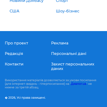
Новини Донбасу
Спорт
США
Шоу-бізнес
Про проект
Реклама
Редакція
Персональні дані
Контакти
Захист персональних
даних
Використання матеріалів дозволяється за умови посилання
(для інтернет-видань - гіперпосилання) на "
Диалог.ua
" не
нижче за третій абзац.
� 2026,
Усі права захищені.