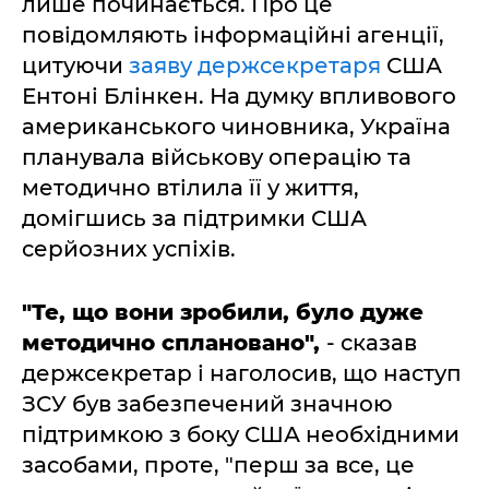
лише починається. Про це
повідомляють інформаційні агенції,
цитуючи
заяву держсекретаря
США
Ентоні Блінкен. На думку впливового
американського чиновника, Україна
планувала військову операцію та
методично втілила її у життя,
домігшись за підтримки США
серйозних успіхів.
"Те, що вони зробили, було дуже
методично сплановано",
- сказав
держсекретар і наголосив, що наступ
ЗСУ був забезпечений значною
підтримкою з боку США необхідними
засобами, проте, "перш за все, це