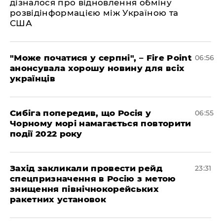
дізналося про відновлення обміну
розвідінформацією між Україною та
США
"Може початися у серпні", – Fire Point
06:56
анонсувала хорошу новину для всіх
українців
Сибіга попередив, що Росія у
06:55
Чорному морі намагається повторити
події 2022 року
​Захід закликали провести рейд
23:31
спецпризначення в Росію з метою
знищення північнокорейських
ракетних установок