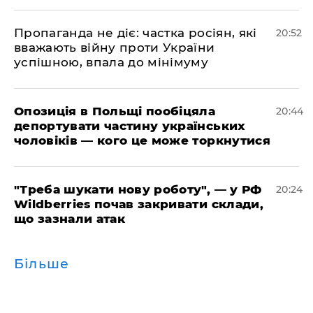
​Пропаганда не діє: частка росіян, які
20:52
вважають війну проти України
успішною, впала до мінімуму
​Опозиція в Польщі пообіцяла
20:44
депортувати частину українських
чоловіків — кого це може торкнутися
​"Треба шукати нову роботу", — у РФ
20:24
Wildberries почав закривати склади,
що зазнали атак
Більше