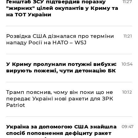
Генштаб ЗСУ підтвердив поразку
11:27
"жирних" цілей окупантів у Криму та
на ТОТ України
Розвідка США дізналася про терміни
11:21
нападу Росії на НАТО – WSJ
У Криму пролунали потужні вибухи:
10:54
вирують пожежі, чути детонацію БК
Трамп пояснив, чому він поки що не
10:12
передає Україні нові ракети для ЗРК
Patriot
Україна за допомогою США знайшла
09:47
спосіб поповнення дефіциту ракет