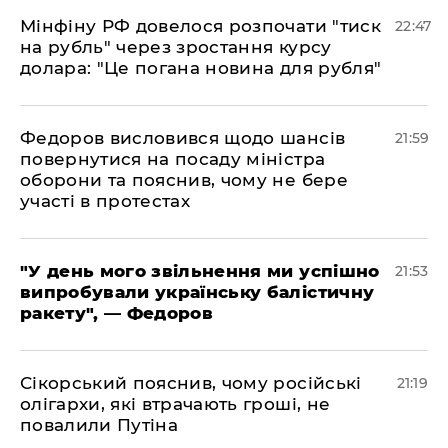
​Мінфіну РФ довелося розпочати "тиск
22:47
на рубль" через зростання курсу
долара: "Це погана новина для рубля"
​Федоров висловився щодо шансів
21:59
повернутися на посаду міністра
оборони та пояснив, чому не бере
участі в протестах
​"У день мого звільнення ми успішно
21:53
випробували українську балістичну
ракету", — Федоров
​Сікорський пояснив, чому російські
21:19
олігархи, які втрачають гроші, не
повалили Путіна