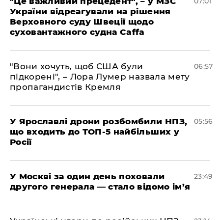
"Це важливий прецедент", – у МЗС
07:01
України відреагували на рішення
Верховного суду Швеції щодо
суховантажного судна Caffa
"Вони хочуть, щоб США були
06:57
підкорені", – Лора Лумер назвала мету
пропагандистів Кремля
У Ярославлі дрони розбомбили НПЗ,
05:56
що входить до ТОП-5 найбільших у
Росії
​У Москві за один день поховали
23:49
другого генерала — стало відомо ім’я