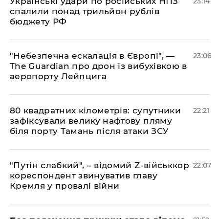
​Українські удари по російських НПЗ
23:14
спалили понад трильйон рублів
бюджету РФ
​"Небезпечна ескалація в Європі", —
23:06
The Guardian про дрон із вибухівкою в
аеропорту Лейпцига
​80 квадратних кілометрів: супутники
22:21
зафіксували велику нафтову пляму
біля порту Тамань після атаки ЗСУ
"Путін слабкий", – відомий Z-військкор
22:07
кореспондент звинуватив главу
Кремля у провалі війни