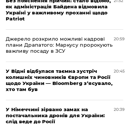
​Без пояснення причин: стало відомо,
21:52
як адміністрація Байдена відмовила
Україні у важливому проханні щодо
Patriot
​Джерело розкрило можливі кадрові
20:59
плани Драпатого: Маркусу пророкують
важливу посаду в ЗСУ
​У Відні відбулася таємна зустріч
20:45
колишніх чиновників Європи та Росії
щодо України — Bloomberg з’ясувало,
хто там був
​У Німеччині зірвано замах на
20:39
постачальника дронів для України:
слід веде до Росії