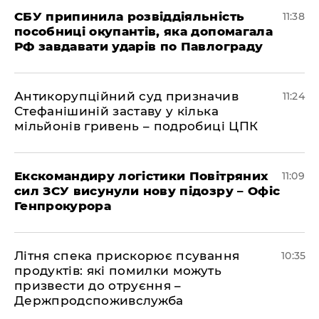
СБУ припинила розвіддіяльність
11:38
пособниці окупантів, яка допомагала
РФ завдавати ударів по Павлограду
Антикорупційний суд призначив
11:24
Стефанішиній заставу у кілька
мільйонів гривень – подробиці ЦПК
Екскомандиру логістики Повітряних
11:09
сил ЗСУ висунули нову підозру – Офіс
Генпрокурора
Літня спека прискорює псування
10:35
продуктів: які помилки можуть
призвести до отруєння –
Держпродспоживслужба