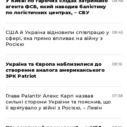
У Києві по гарячих слідах затримано
08:48
агента ФСБ, який наводив балістику
по логістичних центрах, – СБУ
США й Україна відновили співпрацю у
08:45
сфері, яка прямо впливає на війну з
Росією
Україна та Європа наблизилися до
08:16
створення аналога американського
ЗРК Patriot
Глава Palantir Алекс Карп назвав
07:38
сильні сторони України та пояснив, що
її врятувало у війні з Росією, – Левін