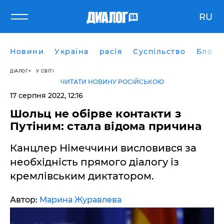
RU
Новини
Україна
расія
Суспільство
Блоги
ДІАЛОГ
У СВІТІ
ЧИТАТИ НОВИНУ РОСІЙСЬКОЮ
17 серпня 2022, 12:16
Шольц не обірве контакти з
Путіним: стала відома причина
Канцлер Німеччини висловився за
необхідність прямого діалогу із
кремлівським диктатором.
Автор:
Марина Журавлева