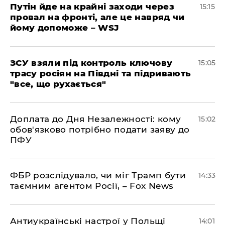
Путін йде на крайні заходи через
15:15
провал на фронті, але це навряд чи
йому допоможе – WSJ
ЗСУ взяли під контроль ключову
15:05
трасу росіян на Півдні та підривають
"все, що рухається"
Доплата до Дня Незалежності: кому
15:02
обов'язково потрібно подати заяву до
ПФУ
ФБР розслідувало, чи міг Трамп бути
14:33
таємним агентом Росії, – Fox News
Антиукраїнські настрої у Польщі
14:01