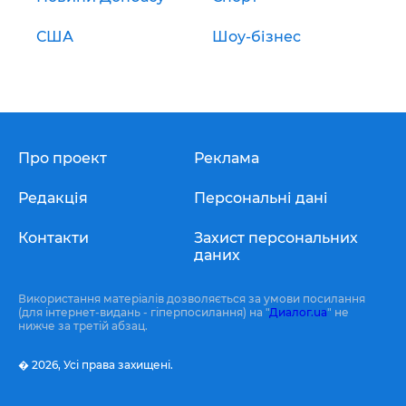
США
Шоу-бізнес
Про проект
Реклама
Редакція
Персональні дані
Контакти
Захист персональних
даних
Використання матеріалів дозволяється за умови посилання
(для інтернет-видань - гіперпосилання) на "
Диалог.ua
" не
нижче за третій абзац.
� 2026,
Усі права захищені.