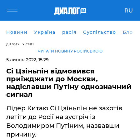
RU
Новини
Україна
расія
Суспільство
Блоги
ДІАЛОГ
У СВІТІ
ЧИТАТИ НОВИНУ РОСІЙСЬКОЮ
5 липня 2022, 15:29
Сі Цзіньпін відмовився
приїжджати до Москви,
надіславши Путіну однозначний
сигнал
Лідер Китаю Сі Цзіньпін не захотів
летіти до Росії на зустріч із
Володимиром Путіним, назвавши
причину.