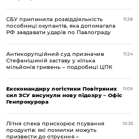
СБУ припинила розвіддіяльність
11:38
пособниці окупантів, яка допомагала
РФ завдавати ударів по Павлограду
Антикорупційний суд призначив
11:24
Стефанішиній заставу у кілька
мільйонів гривень – подробиці ЦПК
Екскомандиру логістики Повітряних
11:09
сил ЗСУ висунули нову підозру – Офіс
Генпрокурора
Літня спека прискорює псування
10:35
продуктів: які помилки можуть
призвести до отруєння –