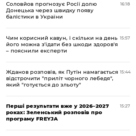
Соловйов прогнозує Росії долю
16:18
Донецька через швидку появу
балістики в України
Чим корисний кавун, і скільки на день
15:57
його можна з'їдати без шкоди здоров'я
– пояснили експерти
Жданов розповів, як Путін намагається
15:44
відстрочити "приліт чорного лебедя",
який "готується до зльоту"
Перші результати вже у 2026–2027
15:27
роках: Зеленський розповів про
програму FREYJA