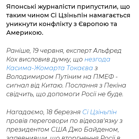
Японські журналісти припустили, що
таким чином Сі Цзіньпін намагається
уникнути конфлікту з Європою та
Америкою.
Раніше, 19 червня, експерт Альфред
Кох висловив думку, що
незгода
Касима-Жомарта Токаєва
з
Володимиром Путіним на ПМЕФ -
сигнал від Китаю. Послання з Пекіна
свідчить, що допомоги Росії не буде.
Нагадаємо, 18 березня
Сі Цзіньпін
провів переговори по відеозв'язку з
президентом США Джо Байденом,
запевнивши, що вторгнення Росії в