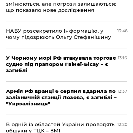
змінюються, але погрози залишаються:
що показало нове дослідження
НАБУ розсекретило інформацію, у
13:48
чому підозрюють Ольгу Стефанішину
У Чорному морі РФ атакувала торгове
13:16
судно під прапором Гвінеї-Бісау – є
загиблі
Армія РФ вранці 6 серпня вдарила по
12:37
залізничній станції Лозова, є загиблі –
"Укрзалізниця"
В одній із областей України проводять
12:20
обшуки у ТЦК – ЗМІ