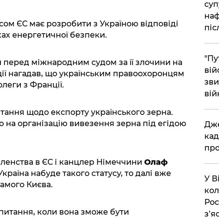
суп
наф
ом ЄС має розробити з Україною відповіді
піс
ках енергетичної безпеки.
"Пу
 перед міжнародним судом за її злочини на
вій
ції нагадав, що українським правоохоронцям
зви
леги з Франції.
вій
тання щодо експорту українського зерна.
о на організацію вивезення зерна під егідою
​Дж
кад
про
членства в ЄС і канцлер Німеччини
Олаф
Україна набуде такого статусу, то далі вже
​У 
амого Києва.
кол
Рос
 питання, коли вона зможе бути
з’я