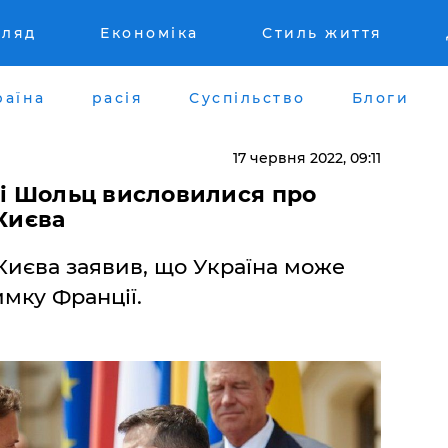
гляд
Економіка
Стиль життя
раїна
расія
Суспільство
Блоги
17 червня 2022, 09:11
 і Шольц висловилися про
 Києва
 Києва заявив, що Україна може
имку Франції.