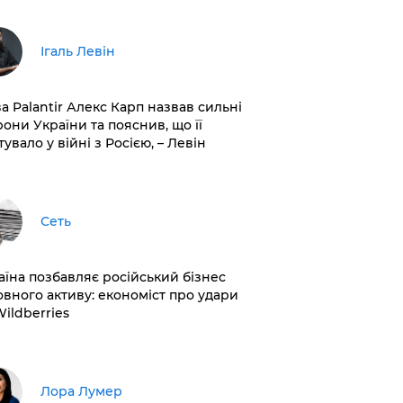
Ігаль Левін
ва Palantir Алекс Карп назвав сильні
рони України та пояснив, що її
увало у війні з Росією, – Левін
Сеть
раїна позбавляє російський бізнес
овного активу: економіст про удари
Wildberries
​Лора Лумер