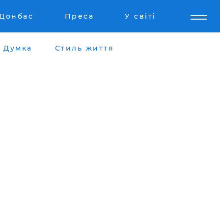
Донбас
Преса
У світі
Думка
Стиль життя