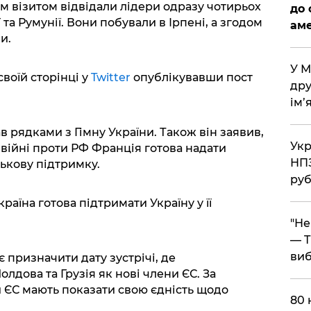
чим візитом відвідали лідери одразу чотирьох
до 
ї та Румунії. Вони побували в Ірпені, а згодом
аме
и.
​У 
своїй сторінці у
Twitter
опублікувавши пост
дру
ім’
 рядками з Гімну України. Також він заявив,
​Ук
війні проти РФ Франція готова надати
НПЗ
ськову підтримку.
руб
раїна готова підтримати Україну у її
​"Н
— T
виб
 призначити дату зустрічі, де
лдова та Грузія як нові члени ЄС. За
и ЄС мають показати свою єдність щодо
​80