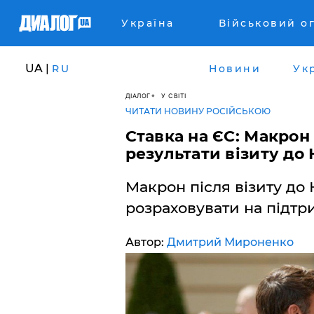
Україна
Військовий о
UA |
RU
Новини
Ук
ДІАЛОГ
У СВІТІ
ЧИТАТИ НОВИНУ РОСІЙСЬКОЮ
Ставка на ЄС: Макрон
результати візиту до
Макрон після візиту до
розраховувати на підтр
Автор:
Дмитрий Мироненко