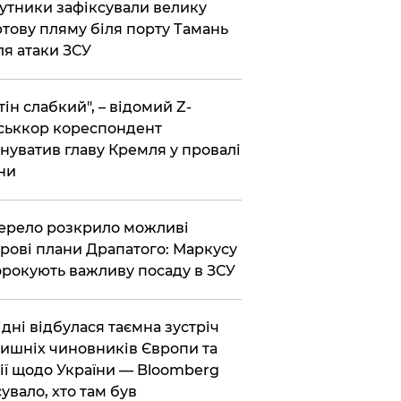
утники зафіксували велику
тову пляму біля порту Тамань
ля атаки ЗСУ
тін слабкий", – відомий Z-
ськкор кореспондент
нуватив главу Кремля у провалі
ни
ерело розкрило можливі
рові плани Драпатого: Маркусу
рокують важливу посаду в ЗСУ
Відні відбулася таємна зустріч
ишніх чиновників Європи та
ії щодо України — Bloomberg
сувало, хто там був