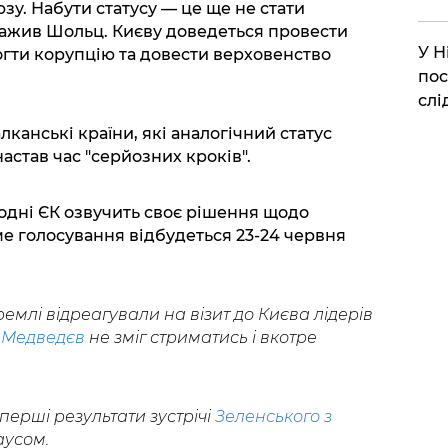
. Набути статусу — це ще не стати
ажив Шольц. Києву доведеться провести
​У 
гти корупцію та довести верховенство
пос
слі
канські країни, які аналогічний статус
настав час "серйозних кроків".
одні ЄК озвучить своє рішення щодо
аме голосування відбудеться 23-24 червня
емлі відреагували на візит до Києва лідерів
А
Медведєв
не зміг стриматись і вкотре
перші результати зустрічі
Зеленського з
аусом.