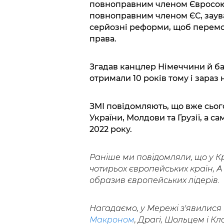
повноправним членом Євросоюзу
повноправним членом ЄС, заув
серйозні реформи, щоб перемо
права.
Згадав канцлер Німеччини й бал
отримали 10 років тому і зараз 
ЗМІ повідомляють, що вже сьог
України, Молдови та Грузії, а с
2022 року.
Раніше ми повідомляли, що у Кр
чотирьох європейських країн, 
образив європейських лідерів.
Нагадаємо, у Мережі з'явилися 
Макроном
, Драгі, Шольцем і Кл