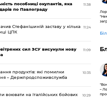
ність пособниці окупантів, яка
11:38
дарів по Павлограду
Лор
"Не
заг
чив Стефанішиній заставу у кілька
11:24
биці ЦПК
Бі
Б
вітряних сил ЗСУ висунули нову
11:09
ра
ання продуктів: які помилки
10:35
єння – Держпродспоживслужба
"Во
– Л
про
ли воювати на італійських бойових
10:29