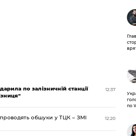
Гла
сто
врят
дарила по залізничній станції
12:37
​Ук
ізниця"
гол
по 
 проводять обшуки у ТЦК – ЗМІ
12:20