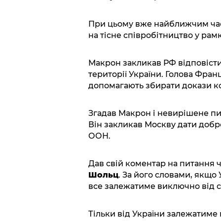
При цьому вже найближчим час
на тісне співробітництво у рам
Макрон закликав РФ відповісти
території України. Голова Фран
допомагають збирати докази ко
Згадав Макрон і невирішене пи
Він закликав Москву дати добр
ООН.
Дав свій коментар на питання 
Шольц
. За його словами, якщо 
все залежатиме виключно від с
Тільки від України залежатиме