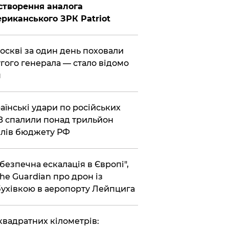
створення аналога
риканського ЗРК Patriot
Москві за один день поховали
гого генерала — стало відомо
я
раїнські удари по російських
 спалили понад трильйон
лів бюджету РФ
ебезпечна ескалація в Європі",
he Guardian про дрон із
ухівкою в аеропорту Лейпцига
 квадратних кілометрів: