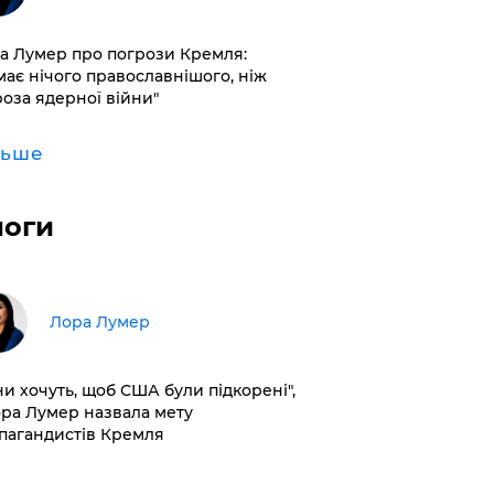
а Лумер про погрози Кремля:
має нічого православнішого, ніж
роза ядерної війни"
льше
логи
​Лора Лумер
ни хочуть, щоб США були підкорені",
ора Лумер назвала мету
пагандистів Кремля