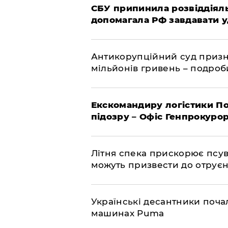
СБУ припинила розвіддіяль
допомагала РФ завдавати у
Антикорупційний суд призна
мільйонів гривень – подро
Екскомандиру логістики По
підозру – Офіс Генпрокуро
Літня спека прискорює псув
можуть призвести до отру
Українські десантники поча
машинах Puma