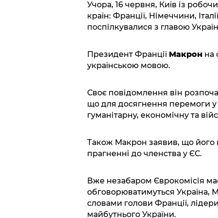
Учора, 16 червня, Київ із робо
країн: Франції, Німеччини, Італі
поспілкувалися з главою Україн
Президент Франції
Макрон
на 
українською мовою.
Своє повідомлення він розпочав
що для досягнення перемоги у 
гуманітарну, економічну та вій
Також Макрон заявив, що його к
прагненні до членства у ЄС.
Вже незабаром Єврокомісія має
обговорюватимуться Україна, Мо
словами голови Франції, лідер
майбутнього України.