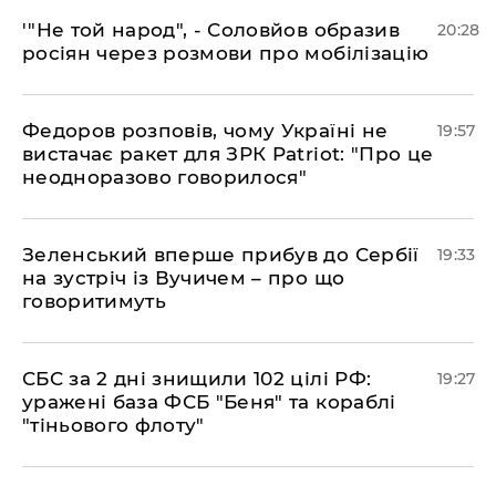
​'"Не той народ", - Соловйов образив
20:28
росіян через розмови про мобілізацію
​Федоров розповів, чому Україні не
19:57
вистачає ракет для ЗРК Patriot: "Про це
неодноразово говорилося"
​Зеленський вперше прибув до Сербії
19:33
на зустріч із Вучичем – про що
говоритимуть
​СБС за 2 дні знищили 102 цілі РФ:
19:27
уражені база ФСБ "Беня" та кораблі
"тіньового флоту"