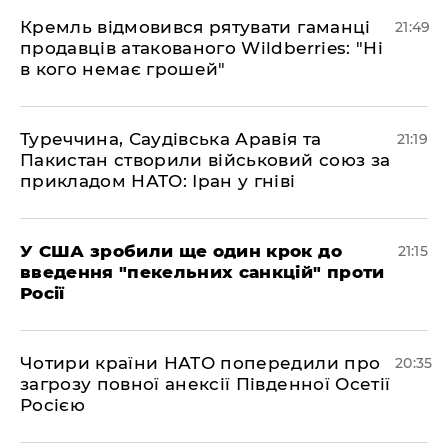
​Кремль відмовився рятувати гаманці
21:49
продавців атакованого Wildberries: "Ні
в кого немає грошей"
​Туреччина, Саудівська Аравія та
21:19
Пакистан створили військовий союз за
прикладом НАТО: Іран у гніві
​У США зробили ще один крок до
21:15
введення "пекельних санкцій" проти
Росії
​Чотири країни НАТО попередили про
20:35
загрозу повної анексії Південної Осетії
Росією