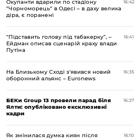
​Окупанти вдарили по стадіону
16:42
"Чорноморець" в Одесі – в даху велика
діра, є поранені
​“Підставить голову під табакерку”, –
16:41
Ейдман описав сценарій краху влади
Путіна
На Близькому Сході з'явився новий
16:35
оборонний альянс – Euronews
БЕКи Group 13 провели парад біля
16:27
Ялти: опубліковано ексклюзивні
кадри
Як змінилася думка киян після
16:10