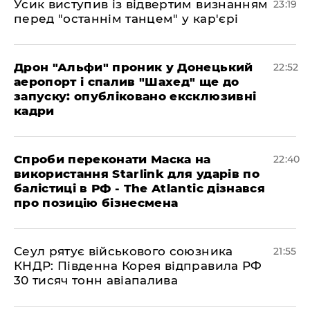
​Усик виступив із відвертим визнанням
23:19
перед "останнім танцем" у кар'єрі
​Дрон "Альфи" проник у Донецький
22:52
аеропорт і спалив "Шахед" ще до
запуску: опубліковано ексклюзивні
кадри
​Спроби переконати Маска на
22:40
використання Starlink для ударів по
балістиці в РФ - The Atlantic дізнався
про позицію бізнесмена
​Сеул рятує військового союзника
21:55
КНДР: Південна Корея відправила РФ
30 тисяч тонн авіапалива