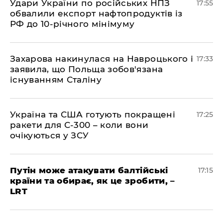
​Удари України по російських НПЗ
17:55
обвалили експорт нафтопродуктів із
РФ до 10-річного мінімуму
​Захарова накинулася на Навроцького і
17:33
заявила, що Польща зобов'язана
існуванням Сталіну
​Україна та США готують покращені
17:25
ракети для С-300 – коли вони
очікуються у ЗСУ
​Путін може атакувати балтійські
17:15
країни та обирає, як це зробити, –
LRT