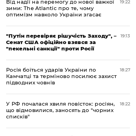
​Від надії на перемогу до нової важкої
19:22
зими: The Atlantic про те, чому
оптимізм навколо України згасає
​"Путін перевіряє рішучість Заходу", –
19:13
Сенат США офіційно взявся за
"пекельні санкції" проти Росії
​Росія боїться ударів України по
18:27
Камчатці та терміново посилює захист
підводних човнів
​У РФ почалася хвиля повісток: росіян,
18:22
що відмовилися, заносять до "чорних
списків"