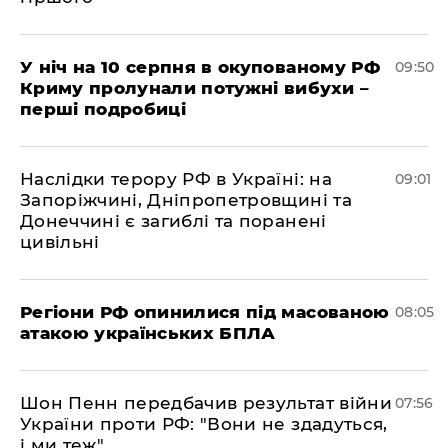
У ніч на 10 серпня в окупованому РФ
09:50
Криму пролунали потужні вибухи –
перші подробиці
Наслідки терору РФ в Україні: на
09:01
Запоріжчині, Дніпропетровщині та
Донеччині є загиблі та поранені
цивільні
Регіони РФ опинилися під масованою
08:05
атакою українських БПЛА
Шон Пенн передбачив результат війни
07:56
України проти РФ: "Вони не здадуться,
і ми теж"