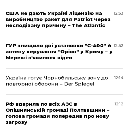
США не дають Україні ліцензію на
12:53
виробництво ракет для Patriot через
несподівану причину – The Atlantic
ГУР знищило дві установки "С-400" й
12:52
антену керування "Оріон" у Криму – у
Мережі з'явилося відео
Україна готує Чорнобильську зону до
12:14
повторної оборони – Der Spiegel
РФ вдарила по всіх АЗС в
12:12
Опішнянській громаді Полтавщини –
голова громади попередив про нову
загрозу