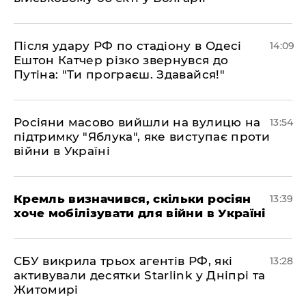
Після удару РФ по стадіону в Одесі
14:09
Ештон Катчер різко звернувся до
Путіна: "Ти програєш. Здавайся!"
Росіяни масово вийшли на вулицю на
13:54
підтримку "Яблука", яке виступає проти
війни в Україні
Кремль визначився, скільки росіян
13:39
хоче мобілізувати для війни в Україні
СБУ викрила трьох агентів РФ, які
13:28
активували десятки Starlink у Дніпрі та
Житомирі