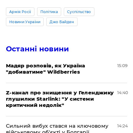
Армія Росії
Політика
Суспільство
Новини України
Джо Байден
Останні новини
Мадяр розповів, як Україна
15:09
"добиватиме" Wildberries
Z-канал про знищення у Геленджику
14:40
глушилки Starlink: "У системи
критичний недолік"
Сильний вибух стався на ключовому
14:24
військовому об'єкті у Болгарії