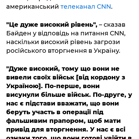
американський
телеканал CNN
.
"Це дуже високий рівень",
– сказав
Байден у відповідь на питання CNN,
наскільки високий рівень загрози
російського вторгнення в Україну.
"Дуже високий, тому що вони не
вивели своїх військ [від кордону з
Україною]. По-перше, вони
висунули більше військ. По-друге, у
нас є підстави вважати, що вони
беруть участь в операції під
фальшивим прапором, щоб мати
привід для вторгнення. У нас є всі
ознаки того, що вони готові увійти в