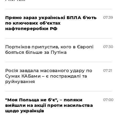
Прямо зараз українські БПЛА б'ють
07:39
по ключових об'єктах
нафтопереробки РФ
Портніков припустив, кого в Європі
07:30
бояться більше за Путіна
Росія завдала масованого удару по
07:21
Сумах КАБами – є постраждалі та
руйнування
"Моя Польща не б'є", – поляки
07:00
вийшли на акції проти насильства
щодо українців