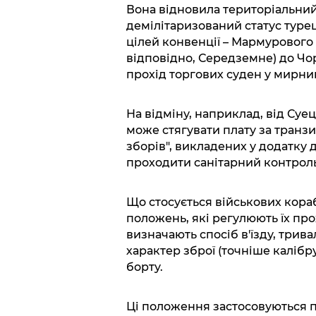
Вона відновила територіальний
демілітаризований статус туре
цілей конвенції – Мармурового 
відповідно, Середземне) до Чо
прохід торгових суден у мирний
На відміну, наприклад, від Суе
може стягувати плату за транзи
зборів", викладених у додатку 
проходити санітарний контроль
Що стосується військових кора
положень, які регулюють їх пр
визначають спосіб в'їзду, трив
характер зброї (точніше калібру
борту.
Ці положення застосовуються п