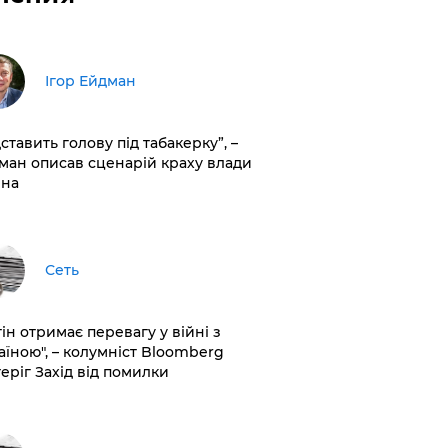
Ігор Ейдман
дставить голову під табакерку”, –
ман описав сценарій краху влади
іна
Сеть
ін отримає перевагу у війні з
аїною", – колумніст Bloomberg
теріг Захід від помилки