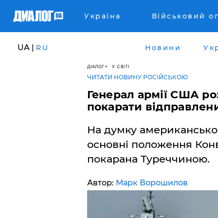
Україна
Військовий о
UA |
RU
Новини
Ук
ДІАЛОГ
У СВІТІ
ЧИТАТИ НОВИНУ РОСІЙСЬКОЮ
Генерал армії США ро
покарати відправлени
На думку американськог
основні положення Конв
покарана Туреччиною.
Автор:
Марк Ворошилов