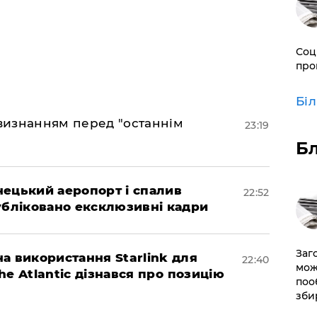
Соц
про
Бі
 визнанням перед "останнім
23:19
Б
нецький аеропорт і спалив
22:52
убліковано ексклюзивні кадри
Заг
а використання Starlink для
22:40
мож
The Atlantic дізнався про позицію
поо
зби