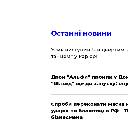
Останні новини
​Усик виступив із відвертим
танцем" у кар'єрі
​Дрон "Альфи" проник у До
"Шахед" ще до запуску: оп
​Спроби переконати Маска н
ударів по балістиці в РФ - 
бізнесмена