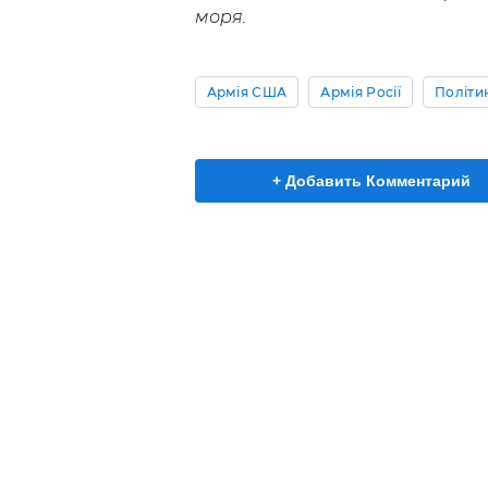
моря.
Армія США
Армія Росії
Політи
+ Добавить Комментарий