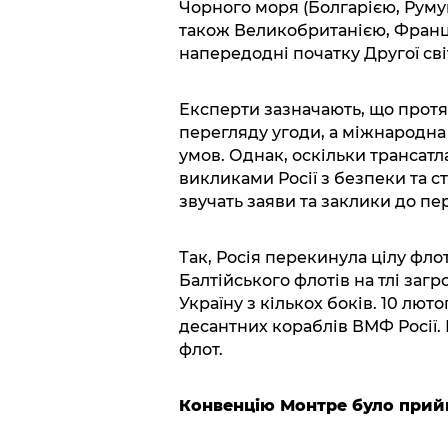
Чорного моря (Болгарією, Руму
також Великобританією, Франці
напередодні початку Другої сві
Експерти зазначають, що протя
перегляду угоди, а міжнародна
умов. Однак, оскільки трансат
викликами Росії з безпеки та ст
звучать заяви та заклики до пе
Так, Росія перекинула цілу фло
Балтійського флотів на тлі заг
Україну з кількох боків. 10 лю
десантних кораблів ВМФ Росії.
флот.
Конвенцію Монтре було прийн