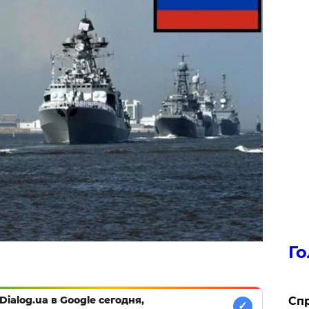
Го
Dialog.ua в Google сегодня,
​Сп
✓