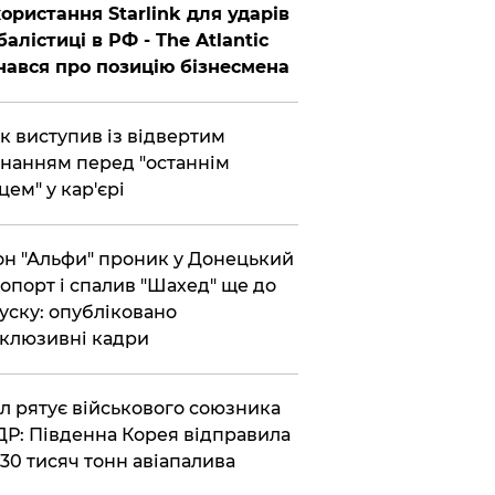
ористання Starlink для ударів
балістиці в РФ - The Atlantic
нався про позицію бізнесмена
ик виступив із відвертим
нанням перед "останнім
цем" у кар'єрі
он "Альфи" проник у Донецький
опорт і спалив "Шахед" ще до
уску: опубліковано
клюзивні кадри
ул рятує військового союзника
Р: Південна Корея відправила
30 тисяч тонн авіапалива