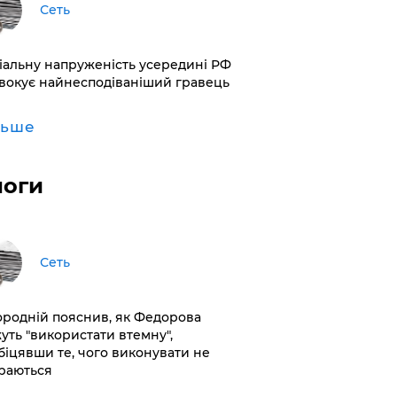
Сеть
іальну напруженість усередині РФ
вокує найнесподіваніший гравець
льше
логи
Сеть
ородній пояснив, як Федорова
уть "використати втемну",
біцявши те, чого виконувати не
раються