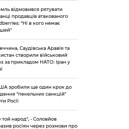
емль відмовився рятувати
анці продавців атакованого
dberries: "Ні в кого немає
шей"
реччина, Саудівська Аравія та
истан створили військовий
з за прикладом НАТО: Іран у
ві
США зробили ще один крок до
дення "пекельних санкцій"
ти Росії
Не той народ", - Соловйов
азив росіян через розмови про