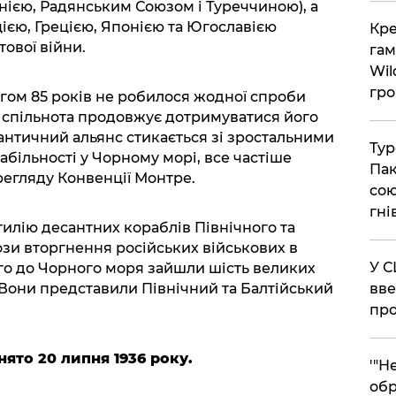
нією, Радянським Союзом і Туреччиною), а
єю, Грецією, Японією та Югославією
​Кр
тової війни.
гам
Wil
гро
гом 85 років не робилося жодної спроби
 спільнота продовжує дотримуватися його
лантичний альянс стикається зі зростальними
​Ту
абільності у Чорному морі, все частіше
Пак
регляду Конвенції Монтре.
сою
гні
тилію десантних кораблів Північного та
рози вторгнення російських військових в
​У 
того до Чорного моря зайшли шість великих
 Вони представили Північний та Балтійський
вве
про
ято 20 липня 1936 року.
​'"
обр