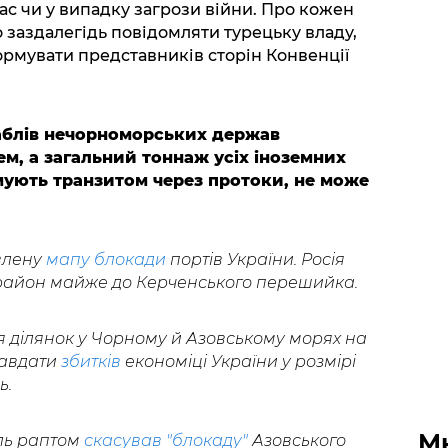
ас чи у випадку загрози війни. Про кожен
 заздалегідь повідомляти турецьку владу,
рмувати представників сторін Конвенції
аблів нечорноморських держав
м, а загальний тоннаж усіх іноземних
мують транзитом через протоки, не може
влену
мапу блокади
портів України. Росія
район майже до Керченського перешийка.
я ділянок у Чорному й Азовському морях на
завдати
збитків
економіці України у розмірі
ь.
М
ль раптом
скасував "блокаду"
Азовського