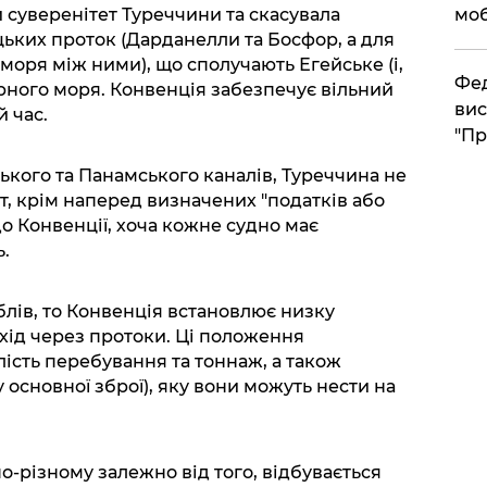
 суверенітет Туреччини та скасувала
моб
цьких проток (Дарданелли та Босфор, а для
моря між ними), що сполучають Егейське (і,
​Фе
рного моря. Конвенція забезпечує вільний
вис
 час.
"Пр
цького та Панамського каналів, Туреччина не
т, крім наперед визначених "податків або
до Конвенції, хоча кожне судно має
.
блів, то Конвенція встановлює низку
охід через протоки. Ці положення
алість перебування та тоннаж, а також
 основної зброї), яку вони можуть нести на
о-різному залежно від того, відбувається