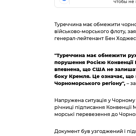
чтобы не 
Туреччина має обмежити чорно
військово-морського флоту, за
генерал-лейтенант Бен Ходжес 
"Туреччина має обмежити рух
порушення Росією Конвенції М
впевнена, що США не залишат
боку Кремля. Це означає, що 
Чорноморського регіону",
– з
Напружена ситуація у Чорному м
річниці підписання Конвенції М
морські перевезення до Чорного
Документ був узгоджений і п