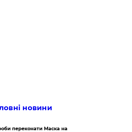
ловні новини
роби переконати Маска на