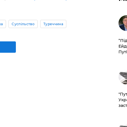
ка
Суспільство
Туреччина
​“Пі
Ейд
Пут
"Пут
Укр
зас