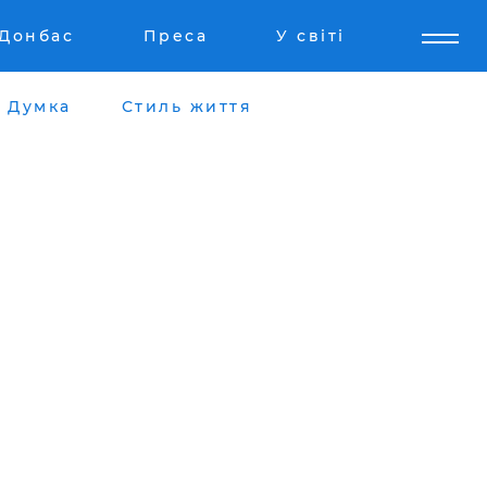
Донбас
Преса
У світі
Думка
Стиль життя