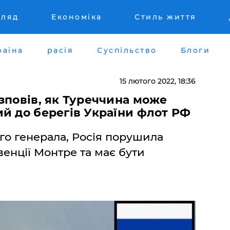
гляд
Економіка
Стиль життя
раїна
расія
Суспільство
Блоги
15 лютого 2022, 18:36
зповів, як Туреччина може
й до берегів України флот РФ
о генерала, Росія порушила
енції Монтре та має бути