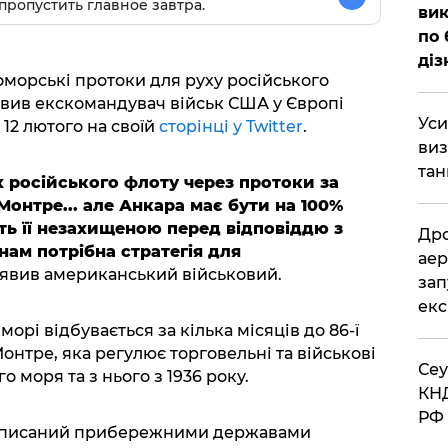
пропустить главное завтра.
вик
по 
діз
морські протоки для руху російського
явив екскомандувач військ США у Європі
​Ус
12 лютого на своїй
сторінці у Twitter
.
виз
тан
 російського флоту через протоки за
онтре... але Анкара має бути на 100%
ь її незахищеною перед відповіддю з
​Др
нам потрібна стратегія для
аер
аявив американський військовий.
зап
екс
орі відбувається за кілька місяців до 86-ї
онтре, яка регулює торговельні та військові
​Се
 моря та з нього з 1936 року.
КНД
РФ 
ідписаний прибережними державами