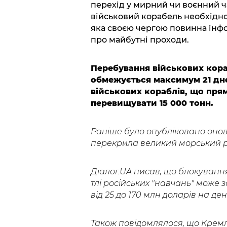
перехід у мирний чи воєнний ч
військовий корабель необхідно
яка своєю чергою повинна інфо
про майбутні проходи.
Перебування військових кор
обмежується максимум 21 дне
військових кораблів, що пря
перевищувати 15 000 тонн.
Раніше було опубліковано оно
перекрила великий морський 
Діалог.UA писав, що блокуванн
тлі російських "навчань" може 
від 25 до 170 млн доларів на ден
Також повідомлялося, що Крем