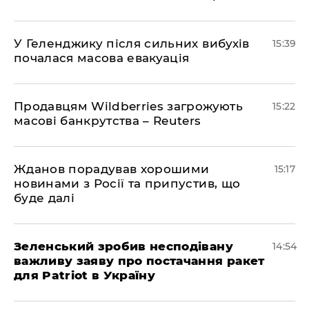
У Геленджику після сильних вибухів
15:39
почалася масова евакуація
Продавцям Wildberries загрожують
15:22
масові банкрутства – Reuters
Жданов порадував хорошими
15:17
новинами з Росії та припустив, що
буде далі
Зеленський зробив несподівану
14:54
важливу заяву про постачання ракет
для Patriot в Україну