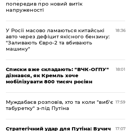
попередив про новий витік
напруженості
У Росії масово ламаються китайські
18:36
авто через дефіцит якісного бензину:
"Заливають Євро-2 та вбивають
машину"
Списки вже складають: "ВЧК-ОГПУ"
18:01
дізнався, як Кремль хоче
мобілізувати 800 тисяч росіян
Муждабаєв розповів, хто та коли "виб'є
17:59
табуретку" з-під Путіна
Стратегічний удар для Путіна: Вучич
17:07