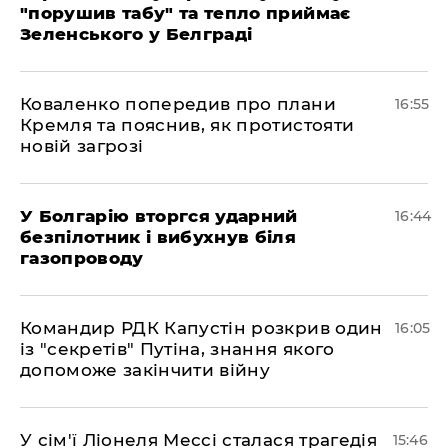
"порушив табу" та тепло приймає
Зеленського у Белграді
Коваленко попередив про плани
16:55
Кремля та пояснив, як протистояти
новій загрозі
У Болгарію вторгся ударний
16:44
безпілотник і вибухнув біля
газопроводу
Командир РДК Капустін розкрив один
16:05
із "секретів" Путіна, знання якого
допоможе закінчити війну
У сім'ї Ліонеля Мессі сталася трагедія
15:46