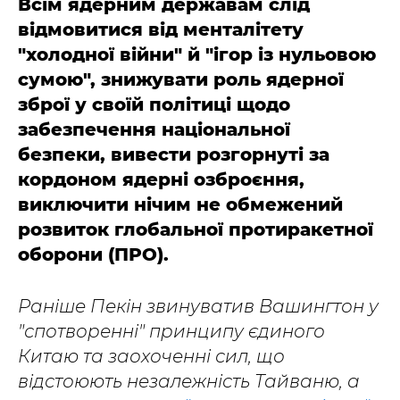
Всім ядерним державам слід
відмовитися від менталітету
"холодної війни" й "ігор із нульовою
сумою", знижувати роль ядерної
зброї у своїй політиці щодо
забезпечення національної
безпеки, вивести розгорнуті за
кордоном ядерні озброєння,
виключити нічим не обмежений
розвиток глобальної протиракетної
оборони (ПРО).
Раніше Пекін звинуватив Вашингтон у
"спотворенні" принципу єдиного
Китаю та заохоченні сил, що
відстоюють незалежність Тайваню, а