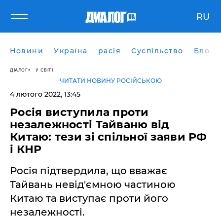
RU
Новини
Україна
расія
Суспільство
Блоги
ДІАЛОГ
У СВІТІ
ЧИТАТИ НОВИНУ РОСІЙСЬКОЮ
4 лютого 2022, 13:45
Росія виступила проти
незалежності Тайваню від
Китаю: тези зі спільної заяви РФ
і КНР
Росія підтвердила, що вважає
Тайвань невід'ємною частиною
Китаю та виступає проти його
незалежності.