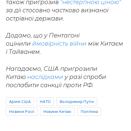
також пригрозив
"нестерпною ціною"
за дії стосовно частково визнаної
острівної держави.
Додамо, що у Пентагоні
оцінили
ймовірність війни
між Китаєм
і Тайванем.
Нагадаємо, США пригрозили
Китаю
наслідками
у разі спроби
послабити санкції проти РФ.
Армія США
НАТО
Володимир Путін
Новини Росії
Новини Китаю
Політика