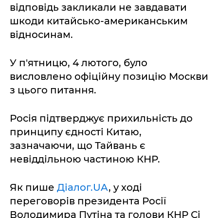
відповідь закликали не завдавати
шкоди китайсько-американським
відносинам.
У п'ятницю, 4 лютого, було
висловлено офіційну позицію Москви
з цього питання.
Росія підтверджує прихильність до
принципу єдності Китаю,
зазначаючи, що Тайвань є
невіддільною частиною КНР.
Як пише
Діалог.UA
, у ході
переговорів президента Росії
Володимира Путіна та голови КНР Сі